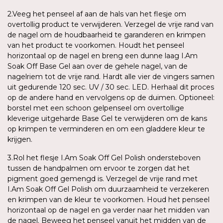
2.Veeg het penseel af aan de hals van het flesje om
overtollig product te verwijderen. Verzegel de vrije rand van
de nagel om de houdbaarheid te garanderen en krimpen
van het product te voorkomen. Houdt het penseel
horizontaal op de nagel en breng een dunne laag I.Am
Soak Off Base Gel aan over de gehele nagel, van de
nagelriem tot de vrije rand. Hardt alle vier de vingers samen
uit gedurende 120 sec. UV / 30 sec. LED. Herhaal dit proces
op de andere hand en vervolgens op de duimen. Optioneel:
borstel met een schoon gelpenseel om overtollige
kleverige uitgeharde Base Gel te verwijderen om de kans
op krimpen te verminderen en om een gladdere kleur te
krijgen.
3.Rol het flesje I.Am Soak Off Gel Polish ondersteboven
tussen de handpalmen om ervoor te zorgen dat het
pigment goed gemengd is. Verzegel de vrije rand met
I.Am Soak Off Gel Polish om duurzaamheid te verzekeren
en krimpen van de kleur te voorkomen. Houd het penseel
horizontaal op de nagel en ga verder naar het midden van
de nagel. Beweeg het penseel vanuit het midden van de