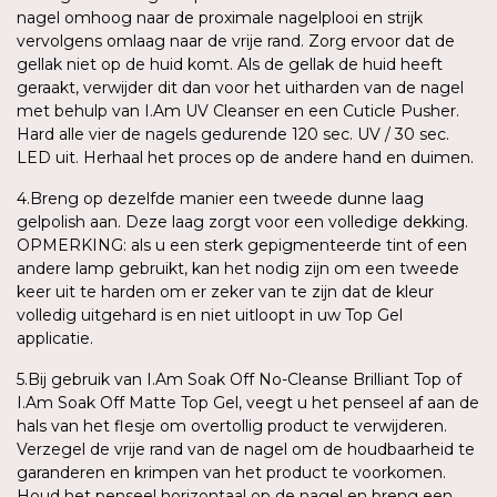
nagel omhoog naar de proximale nagelplooi en strijk
vervolgens omlaag naar de vrije rand. Zorg ervoor dat de
gellak niet op de huid komt. Als de gellak de huid heeft
geraakt, verwijder dit dan voor het uitharden van de nagel
met behulp van I.Am UV Cleanser en een Cuticle Pusher.
Hard alle vier de nagels gedurende 120 sec. UV / 30 sec.
LED uit. Herhaal het proces op de andere hand en duimen.
4.Breng op dezelfde manier een tweede dunne laag
gelpolish aan. Deze laag zorgt voor een volledige dekking.
OPMERKING: als u een sterk gepigmenteerde tint of een
andere lamp gebruikt, kan het nodig zijn om een tweede
keer uit te harden om er zeker van te zijn dat de kleur
volledig uitgehard is en niet uitloopt in uw Top Gel
applicatie.
5.Bij gebruik van I.Am Soak Off No-Cleanse Brilliant Top of
I.Am Soak Off Matte Top Gel, veegt u het penseel af aan de
hals van het flesje om overtollig product te verwijderen.
Verzegel de vrije rand van de nagel om de houdbaarheid te
garanderen en krimpen van het product te voorkomen.
Houd het penseel horizontaal op de nagel en breng een