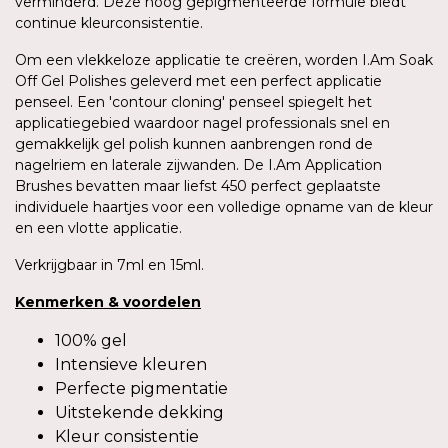
verminderd. Deze hoog gepigmenteerde formule biedt
continue kleurconsistentie.
Om een vlekkeloze applicatie te creëren, worden I.Am Soak
Off Gel Polishes geleverd met een perfect applicatie
penseel. Een 'contour cloning' penseel spiegelt het
applicatiegebied waardoor nagel professionals snel en
gemakkelijk gel polish kunnen aanbrengen rond de
nagelriem en laterale zijwanden. De I.Am Application
Brushes bevatten maar liefst 450 perfect geplaatste
individuele haartjes voor een volledige opname van de kleur
en een vlotte applicatie.
Verkrijgbaar in 7ml en 15ml.
Kenmerken
&
voordelen
100% gel
Intensieve kleuren
Perfecte pigmentatie
Uitstekende dekking
Kleur consistentie