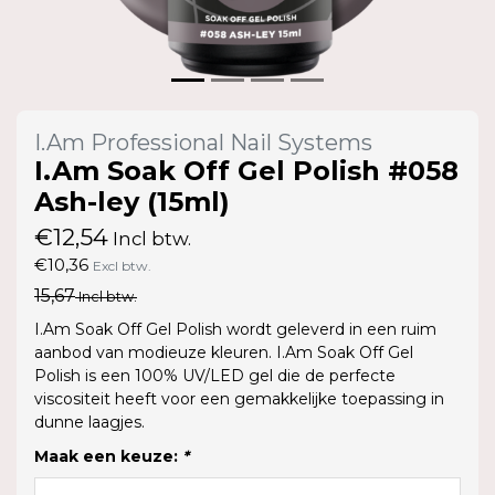
I.Am Professional Nail Systems
I.Am Soak Off Gel Polish #058
Ash-ley (15ml)
€12,54
Incl btw.
€10,36
Excl btw.
15,67
Incl btw.
I.Am Soak Off Gel Polish wordt geleverd in een ruim
aanbod van modieuze kleuren. I.Am Soak Off Gel
Polish is een 100% UV/LED gel die de perfecte
viscositeit heeft voor een gemakkelijke toepassing in
dunne laagjes.
Maak een keuze:
*