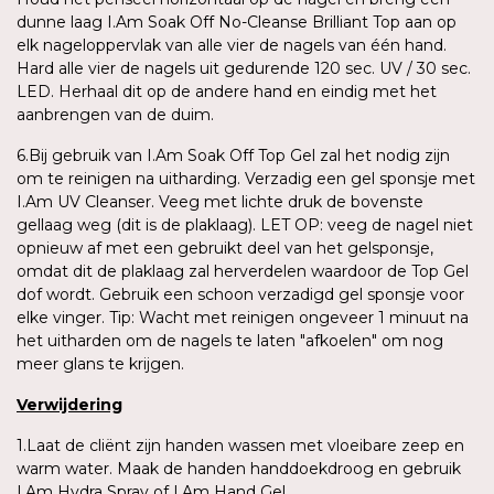
dunne laag I.Am Soak Off No-Cleanse Brilliant Top aan op
elk nageloppervlak van alle vier de nagels van één hand.
Hard alle vier de nagels uit gedurende 120 sec. UV / 30 sec.
LED. Herhaal dit op de andere hand en eindig met het
aanbrengen van de duim.
6.Bij gebruik van I.Am Soak Off Top Gel zal het nodig zijn
om te reinigen na uitharding. Verzadig een gel sponsje met
I.Am UV Cleanser. Veeg met lichte druk de bovenste
gellaag weg (dit is de plaklaag). LET OP: veeg de nagel niet
opnieuw af met een gebruikt deel van het gelsponsje,
omdat dit de plaklaag zal herverdelen waardoor de Top Gel
dof wordt. Gebruik een schoon verzadigd gel sponsje voor
elke vinger. Tip: Wacht met reinigen ongeveer 1 minuut na
het uitharden om de nagels te laten "afkoelen" om nog
meer glans te krijgen.
Verwijdering
1.Laat de cliënt zijn handen wassen met vloeibare zeep en
warm water. Maak de handen handdoekdroog en gebruik
I.Am Hydra Spray of I.Am Hand Gel.