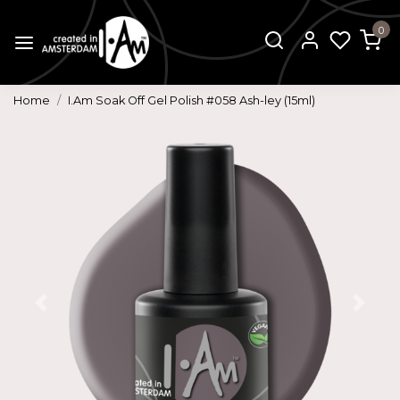
0
Home
I.Am Soak Off Gel Polish #058 Ash-ley (15ml)
Vorige
Volg