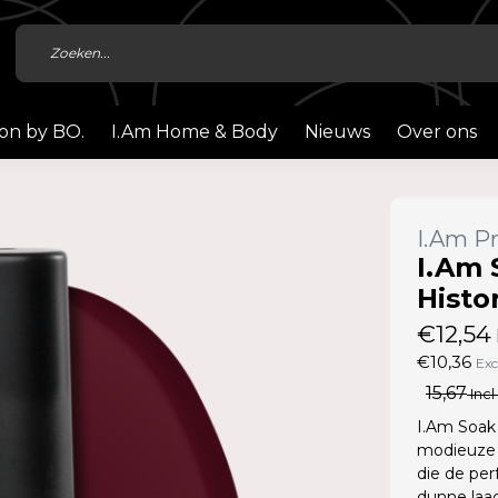
ion by BO.
I.Am Home & Body
Nieuws
Over ons
I.Am Pr
I.Am 
Histor
€12,54
€10,36
Exc
15,67
Incl
I.Am Soak 
modieuze 
die de per
dunne laag