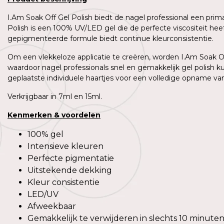
I.Am Soak Off Gel Polish biedt de nagel professional een prim
Polish is een 100% UV/LED gel die de perfecte viscositeit h
gepigmenteerde formule biedt continue kleurconsistentie.
Om een vlekkeloze applicatie te creëren, worden I.Am Soak Off
waardoor nagel professionals snel en gemakkelijk gel polish 
geplaatste individuele haartjes voor een volledige opname van 
Verkrijgbaar in 7ml en 15ml.
Kenmerken
&
voordelen
100% gel
Intensieve kleuren
Perfecte pigmentatie
Uitstekende dekking
Kleur consistentie
LED/UV
Afweekbaar
Gemakkelijk te verwijderen in slechts 10 minute