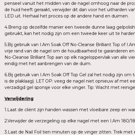
penseel vanuit het midden van de nagel omhoog naar de proxima
de huid heeft geraakt, verwijder dit dan voor het uitharden v
LED uit. Herhaal het proces op de andere hand en duimen.
4.Breng op dezelfde manier een tweede dunne laag gelpolish
gebruikt, kan het nodig zijn om een tweede keer uit te harden o
5.Bij gebruik van I.Am Soak Off No-Cleanse Brilliant Top of I.
vrije rand van de nagel om de houdbaarheid te garanderen e
No-Cleanse Brilliant Top aan op elk nageloppervlak van alle vi
eindig met het aanbrengen van de duim.
6.Bij gebruik van I.Am Soak Off Top Gel zal het nodig zijn om
is de plaklaag). LET OP: veeg de nagel niet opnieuw af met e
verzadigd gel sponsje voor elke vinger. Tip: Wacht met reini
Verwijdering
1.Laat de cliënt zijn handen wassen met vloeibare zeep en 
2.Verwijder de verzegeling op elke nagel met een I.Am 180/180
3.Laat de Nail Foil tien minuten op de vinger zitten. Trek me