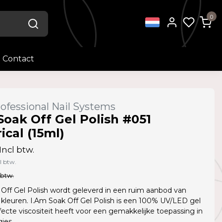
0
Contact
ofessional Nail Systems
Soak Off Gel Polish #051
ical (15ml)
Incl btw.
l btw.
 btw.
Off Gel Polish wordt geleverd in een ruim aanbod van
kleuren. I.Am Soak Off Gel Polish is een 100% UV/LED gel
fecte viscositeit heeft voor een gemakkelijke toepassing in
jes.