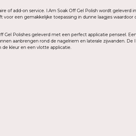
aire of add-on service. I.Am Soak Off Gel Polish wordt geleverd
eeft voor een gemakkelijke toepassing in dunne laagjes waardoo
 Gel Polishes geleverd met een perfect applicatie penseel. Een 
kunnen aanbrengen rond de nagelriem en laterale zijwanden. De I
de kleur en een vlotte applicatie.
n