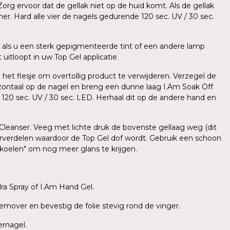
org ervoor dat de gellak niet op de huid komt. Als de gellak
er. Hard alle vier de nagels gedurende 120 sec. UV / 30 sec.
als u een sterk gepigmenteerde tint of een andere lamp
uitloopt in uw Top Gel applicatie.
 het flesje om overtollig product te verwijderen. Verzegel de
zontaal op de nagel en breng een dunne laag I.Am Soak Off
e 120 sec. UV / 30 sec. LED. Herhaal dit op de andere hand en
 Cleanser. Veeg met lichte druk de bovenste gellaag weg (dit
herverdelen waardoor de Top Gel dof wordt. Gebruik een schoon
fkoelen" om nog meer glans te krijgen.
a Spray of I.Am Hand Gel.
emover en bevestig de folie stevig rond de vinger.
ernagel.