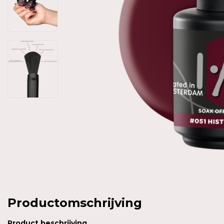
Productomschrijving
Product
beschrijving