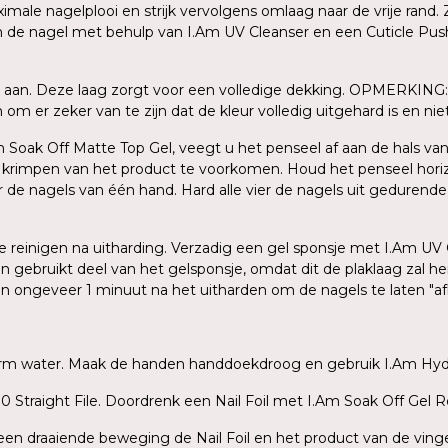
le nagelplooi en strijk vervolgens omlaag naar de vrije rand. Z
an de nagel met behulp van I.Am UV Cleanser en een Cuticle Push
 aan. Deze laag zorgt voor een volledige dekking. OPMERKING: 
m er zeker van te zijn dat de kleur volledig uitgehard is en niet 
Am Soak Off Matte Top Gel, veegt u het penseel af aan de hals van
n krimpen van het product te voorkomen. Houd het penseel hori
er de nagels van één hand. Hard alle vier de nagels uit gedurend
 te reinigen na uitharding. Verzadig een gel sponsje met I.Am UV
en gebruikt deel van het gelsponsje, omdat dit de plaklaag zal 
gen ongeveer 1 minuut na het uitharden om de nagels te laten "a
warm water. Maak de handen handdoekdroog en gebruik I.Am Hydr
 Straight File. Doordrenk een Nail Foil met I.Am Soak Off Gel R
t een draaiende beweging de Nail Foil en het product van de ving