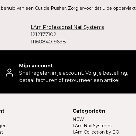
t behulp van een Cuticle Pusher. Zorg ervoor dat u de oppervlakt
I.Am Professional Nail Systems
1212177102
1116084019698
Mijn account
Snel regelen in je account. Volg je bestelling,
betaal facturen of retourneer een artikel.
nt
Categorieën
NEW
ngen
I.Am Nail Systems
st
I.Am Collection by BO.