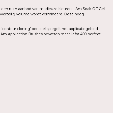
 in een ruim aanbod van modieuze kleuren. I.Am Soak Off Gel
r overtollig volume wordt verminderd. Deze hoog
'contour cloning' penseel spiegelt het applicatiegebied
.Am Application Brushes bevatten maar liefst 450 perfect