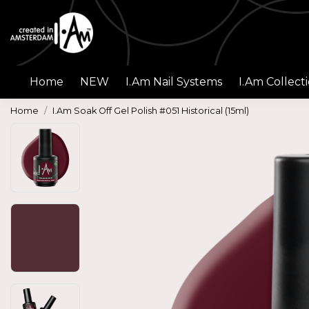
Home
NEW
I.Am Nail Systems
I.Am Collect
Home
I.Am Soak Off Gel Polish #051 Historical (15ml)