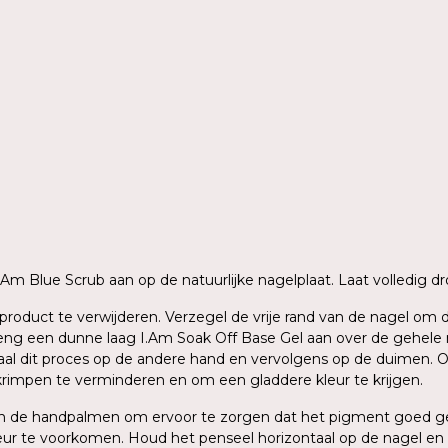
 I.Am Blue Scrub aan op de natuurlijke nagelplaat. Laat volledig
ig product te verwijderen. Verzegel de vrije rand van de nagel o
g een dunne laag I.Am Soak Off Base Gel aan over de gehele nage
aal dit proces op de andere hand en vervolgens op de duimen. O
krimpen te verminderen en om een gladdere kleur te krijgen.
sen de handpalmen om ervoor te zorgen dat het pigment goed ge
ur te voorkomen. Houd het penseel horizontaal op de nagel en