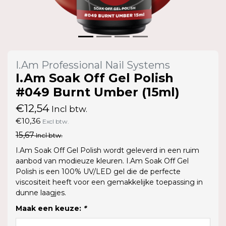
I.Am Professional Nail Systems
I.Am Soak Off Gel Polish
#049 Burnt Umber (15ml)
€12,54
Incl btw.
€10,36
Excl btw.
15,67
Incl btw.
I.Am Soak Off Gel Polish wordt geleverd in een ruim
aanbod van modieuze kleuren. I.Am Soak Off Gel
Polish is een 100% UV/LED gel die de perfecte
viscositeit heeft voor een gemakkelijke toepassing in
dunne laagjes.
Maak een keuze:
*