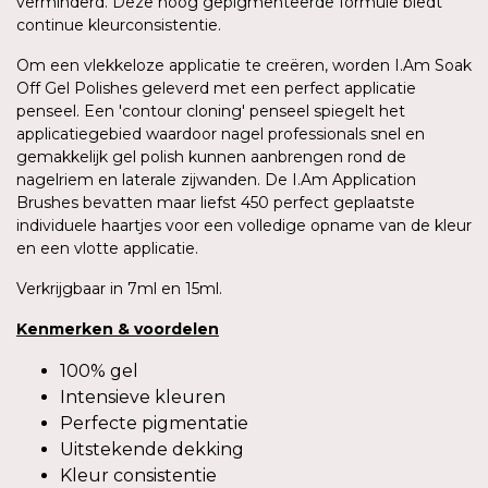
verminderd. Deze hoog gepigmenteerde formule biedt
continue kleurconsistentie.
Om een vlekkeloze applicatie te creëren, worden I.Am Soak
Off Gel Polishes geleverd met een perfect applicatie
penseel. Een 'contour cloning' penseel spiegelt het
applicatiegebied waardoor nagel professionals snel en
gemakkelijk gel polish kunnen aanbrengen rond de
nagelriem en laterale zijwanden. De I.Am Application
Brushes bevatten maar liefst 450 perfect geplaatste
individuele haartjes voor een volledige opname van de kleur
en een vlotte applicatie.
Verkrijgbaar in 7ml en 15ml.
Kenmerken
&
voordelen
100% gel
Intensieve kleuren
Perfecte pigmentatie
Uitstekende dekking
Kleur consistentie