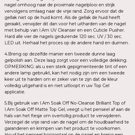
nagel omhoog naar de proximale nagelplooi en strijk
vervolgens omlaag naar de vrije rand. Zorg ervoor dat de
gellak niet op de huid komt. Als de gellak de huid heeft
geraakt, verwijder dit dan voor het uitharden van de nagel
met behulp van I.Am UV Cleanser en een Cuticle Pusher.
Hard alle vier de nagels gedurende 120 sec. UV / 30 sec.
LED uit. Herhaal het proces op de andere hand en duimen.
4.Breng op dezelfde manier een tweede dunne laag
gelpolish aan. Deze laag zorgt voor een volledige dekking.
OPMERKING: als u een sterk gepigmenteerde tint of een
andere lamp gebruikt, kan het nodig zijn om een tweede
keer uit te harden om er zeker van te zijn dat de kleur
volledig uitgehard is en niet uitloopt in uw Top Gel
applicatie.
5.Bij gebruik van I.Am Soak Off No-Cleanse Brilliant Top of
I.Am Soak Off Matte Top Gel, veegt u het penseel af aan de
hals van het flesje om overtollig product te verwijderen.
Verzegel de vrije rand van de nagel om de houdbaarheid te
garanderen en krimpen van het product te voorkomen.
Houd het penseel horizontaal op de nagel en breng een