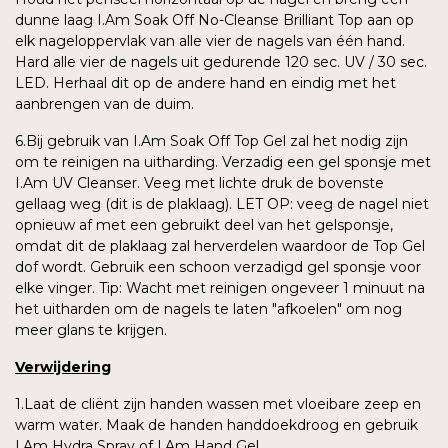
dunne laag I.Am Soak Off No-Cleanse Brilliant Top aan op
elk nageloppervlak van alle vier de nagels van één hand.
Hard alle vier de nagels uit gedurende 120 sec. UV / 30 sec.
LED. Herhaal dit op de andere hand en eindig met het
aanbrengen van de duim.
6.Bij gebruik van I.Am Soak Off Top Gel zal het nodig zijn
om te reinigen na uitharding. Verzadig een gel sponsje met
I.Am UV Cleanser. Veeg met lichte druk de bovenste
gellaag weg (dit is de plaklaag). LET OP: veeg de nagel niet
opnieuw af met een gebruikt deel van het gelsponsje,
omdat dit de plaklaag zal herverdelen waardoor de Top Gel
dof wordt. Gebruik een schoon verzadigd gel sponsje voor
elke vinger. Tip: Wacht met reinigen ongeveer 1 minuut na
het uitharden om de nagels te laten "afkoelen" om nog
meer glans te krijgen.
Verwijdering
1.Laat de cliënt zijn handen wassen met vloeibare zeep en
warm water. Maak de handen handdoekdroog en gebruik
I.Am Hydra Spray of I.Am Hand Gel.