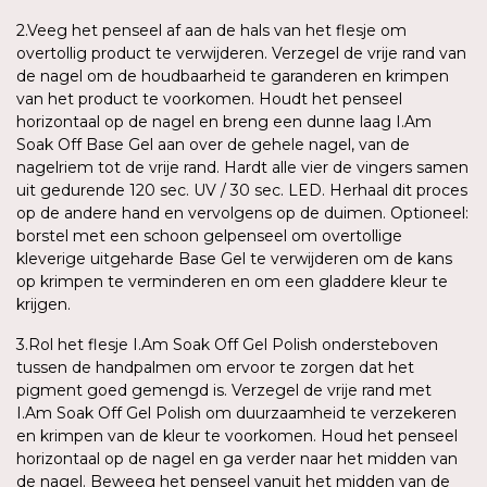
2.Veeg het penseel af aan de hals van het flesje om
overtollig product te verwijderen. Verzegel de vrije rand van
de nagel om de houdbaarheid te garanderen en krimpen
van het product te voorkomen. Houdt het penseel
horizontaal op de nagel en breng een dunne laag I.Am
Soak Off Base Gel aan over de gehele nagel, van de
nagelriem tot de vrije rand. Hardt alle vier de vingers samen
uit gedurende 120 sec. UV / 30 sec. LED. Herhaal dit proces
op de andere hand en vervolgens op de duimen. Optioneel:
borstel met een schoon gelpenseel om overtollige
kleverige uitgeharde Base Gel te verwijderen om de kans
op krimpen te verminderen en om een gladdere kleur te
krijgen.
3.Rol het flesje I.Am Soak Off Gel Polish ondersteboven
tussen de handpalmen om ervoor te zorgen dat het
pigment goed gemengd is. Verzegel de vrije rand met
I.Am Soak Off Gel Polish om duurzaamheid te verzekeren
en krimpen van de kleur te voorkomen. Houd het penseel
horizontaal op de nagel en ga verder naar het midden van
de nagel. Beweeg het penseel vanuit het midden van de