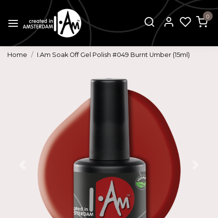
0
Home
I.Am Soak Off Gel Polish #049 Burnt Umber (15ml)
Vorige
Volg