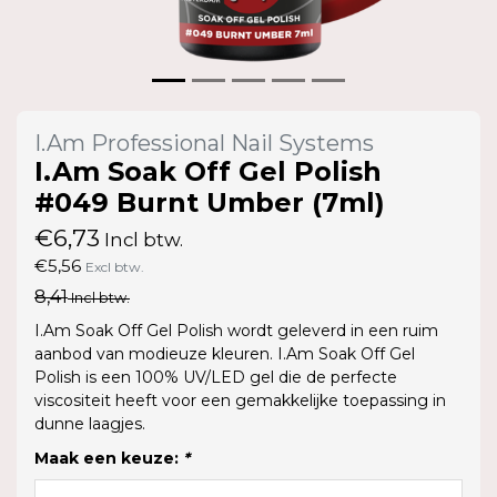
I.Am Professional Nail Systems
I.Am Soak Off Gel Polish
#049 Burnt Umber (7ml)
€6,73
Incl btw.
€5,56
Excl btw.
8,41
Incl btw.
I.Am Soak Off Gel Polish wordt geleverd in een ruim
aanbod van modieuze kleuren. I.Am Soak Off Gel
Polish is een 100% UV/LED gel die de perfecte
viscositeit heeft voor een gemakkelijke toepassing in
dunne laagjes.
Maak een keuze:
*