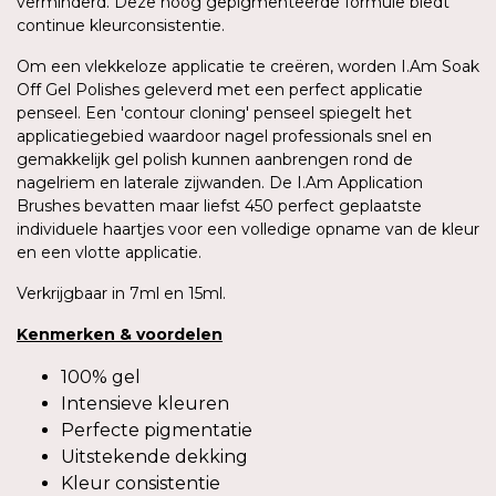
verminderd. Deze hoog gepigmenteerde formule biedt
continue kleurconsistentie.
Om een vlekkeloze applicatie te creëren, worden I.Am Soak
Off Gel Polishes geleverd met een perfect applicatie
penseel. Een 'contour cloning' penseel spiegelt het
applicatiegebied waardoor nagel professionals snel en
gemakkelijk gel polish kunnen aanbrengen rond de
nagelriem en laterale zijwanden. De I.Am Application
Brushes bevatten maar liefst 450 perfect geplaatste
individuele haartjes voor een volledige opname van de kleur
en een vlotte applicatie.
Verkrijgbaar in 7ml en 15ml.
Kenmerken
&
voordelen
100% gel
Intensieve kleuren
Perfecte pigmentatie
Uitstekende dekking
Kleur consistentie