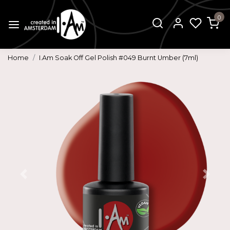
0
Home
I.Am Soak Off Gel Polish #049 Burnt Umber (7ml)
Vorige
Volg