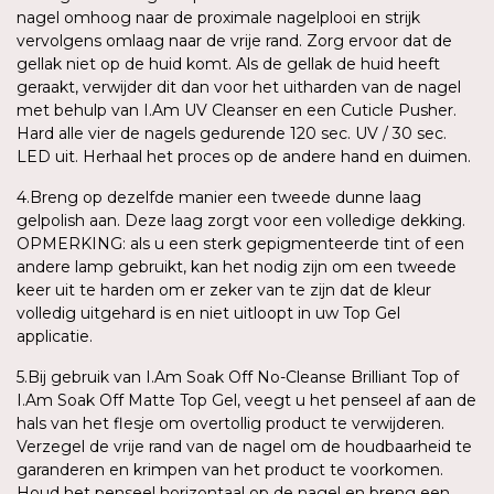
nagel omhoog naar de proximale nagelplooi en strijk
vervolgens omlaag naar de vrije rand. Zorg ervoor dat de
gellak niet op de huid komt. Als de gellak de huid heeft
geraakt, verwijder dit dan voor het uitharden van de nagel
met behulp van I.Am UV Cleanser en een Cuticle Pusher.
Hard alle vier de nagels gedurende 120 sec. UV / 30 sec.
LED uit. Herhaal het proces op de andere hand en duimen.
4.Breng op dezelfde manier een tweede dunne laag
gelpolish aan. Deze laag zorgt voor een volledige dekking.
OPMERKING: als u een sterk gepigmenteerde tint of een
andere lamp gebruikt, kan het nodig zijn om een tweede
keer uit te harden om er zeker van te zijn dat de kleur
volledig uitgehard is en niet uitloopt in uw Top Gel
applicatie.
5.Bij gebruik van I.Am Soak Off No-Cleanse Brilliant Top of
I.Am Soak Off Matte Top Gel, veegt u het penseel af aan de
hals van het flesje om overtollig product te verwijderen.
Verzegel de vrije rand van de nagel om de houdbaarheid te
garanderen en krimpen van het product te voorkomen.
Houd het penseel horizontaal op de nagel en breng een