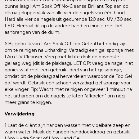
dunne laag I.Am Soak Off No-Cleanse Brilliant Top aan op
elk nageloppervlak van alle vier de nagels van één hand.
Hard alle vier de nagels uit gedurende 120 sec. UV / 30 sec.
LED. Herhaal dit op de andere hand en eindig met het
aanbrengen van de duim.
6.Bij gebruik van I.Am Soak Off Top Gel zal het nodig zijn
om te reinigen na uitharding. Verzadig een gel sponsje met
I.Am UV Cleanser. Veeg met lichte druk de bovenste
gellaag weg (dit is de plaklaag). LET OP: veeg de nagel niet
opnieuw af met een gebruikt deel van het gelsponsje,
omdat dit de plaklaag zal herverdelen waardoor de Top Gel
dof wordt. Gebruik een schoon verzadigd gel sponsje voor
elke vinger. Tip: Wacht met reinigen ongeveer 1 minuut na
het uitharden om de nagels te laten "afkoelen" om nog
meer glans te krijgen.
Verwijdering
1.Laat de cliënt zijn handen wassen met vloeibare zeep en
warm water. Maak de handen handdoekdroog en gebruik
I.Am Hydra Spray of I.Am Hand Gel.