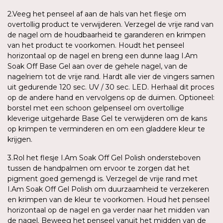
2.Veeg het penseel af aan de hals van het flesje om
overtollig product te verwijderen. Verzegel de vrije rand van
de nagel om de houdbaarheid te garanderen en krimpen
van het product te voorkomen. Houdt het penseel
horizontaal op de nagel en breng een dunne laag I.Am
Soak Off Base Gel aan over de gehele nagel, van de
nagelriem tot de vrije rand. Hardt alle vier de vingers samen
uit gedurende 120 sec. UV / 30 sec. LED. Herhaal dit proces
op de andere hand en vervolgens op de duimen. Optioneel:
borstel met een schoon gelpenseel om overtollige
kleverige uitgeharde Base Gel te verwijderen om de kans
op krimpen te verminderen en om een gladdere kleur te
krijgen.
3.Rol het flesje I.Am Soak Off Gel Polish ondersteboven
tussen de handpalmen om ervoor te zorgen dat het
pigment goed gemengd is. Verzegel de vrije rand met
I.Am Soak Off Gel Polish om duurzaamheid te verzekeren
en krimpen van de kleur te voorkomen. Houd het penseel
horizontaal op de nagel en ga verder naar het midden van
de nagel. Beweeg het penseel vanuit het midden van de