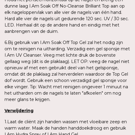
dunne laag I.Am Soak Off No-Cleanse Brilliant Top aan op
elk nageloppervlak van alle vier de nagels van één hand.
Hard alle vier de nagels uit gedurende 120 sec. UV / 30 sec.
LED. Herhaal dit op de andere hand en eindig met het
aanbrengen van de duim.
6.Bij gebruik van I.Am Soak Off Top Gel zal het nodig zijn
om te reinigen na uitharding. Verzadig een gel sponsje met
I.Am UV Cleanser. Veeg met lichte druk de bovenste
gellaag weg (dit is de plaklaag). LET OP: veeg de nagel niet
opnieuw af met een gebruikt deel van het gelsponsje,
omdat dit de plaklaag zal herverdelen waardoor de Top Gel
dof wordt. Gebruik een schoon verzadigd gel sponsje voor
elke vinger. Tip: Wacht met reinigen ongeveer 1 minuut na
het uitharden om de nagels te laten "afkoelen" om nog
meer glans te krijgen.
Verwijdering
1.Laat de cliënt zijn handen wassen met vloeibare zeep en
warm water. Maak de handen handdoekdroog en gebruik
I.Am Hydra Spray of I.Am Hand Gel.