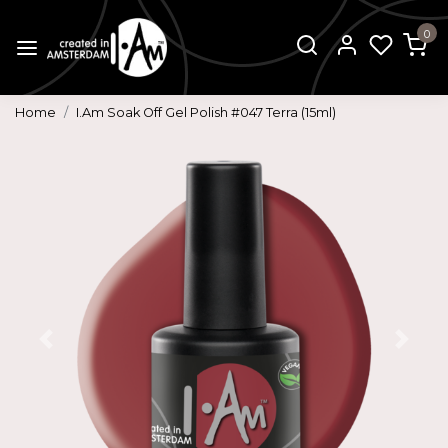
0
Home
I.Am Soak Off Gel Polish #047 Terra (15ml)
Vorige
Volg