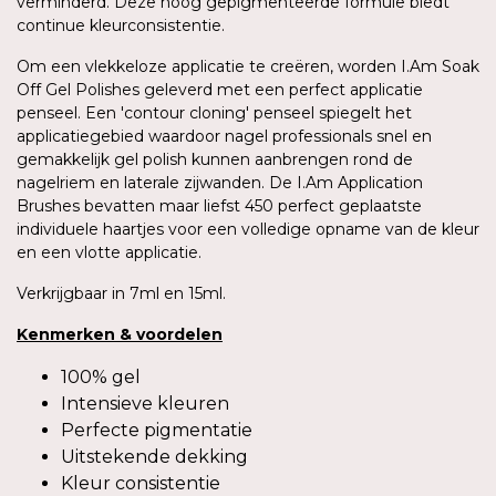
verminderd. Deze hoog gepigmenteerde formule biedt
continue kleurconsistentie.
Om een vlekkeloze applicatie te creëren, worden I.Am Soak
Off Gel Polishes geleverd met een perfect applicatie
penseel. Een 'contour cloning' penseel spiegelt het
applicatiegebied waardoor nagel professionals snel en
gemakkelijk gel polish kunnen aanbrengen rond de
nagelriem en laterale zijwanden. De I.Am Application
Brushes bevatten maar liefst 450 perfect geplaatste
individuele haartjes voor een volledige opname van de kleur
en een vlotte applicatie.
Verkrijgbaar in 7ml en 15ml.
Kenmerken
&
voordelen
100% gel
Intensieve kleuren
Perfecte pigmentatie
Uitstekende dekking
Kleur consistentie