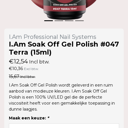
I.Am Professional Nail Systems
I.Am Soak Off Gel Polish #047
Terra (15ml)
€12,54
Incl btw.
€10,36
Excl btw.
15,67
Incl btw.
I.Am Soak Off Gel Polish wordt geleverd in een ruim
aanbod van modieuze kleuren. I.Am Soak Off Gel
Polish is een 100% UV/LED gel die de perfecte
viscositeit heeft voor een gemakkelijke toepassing in
dunne laagjes.
Maak een keuze:
*