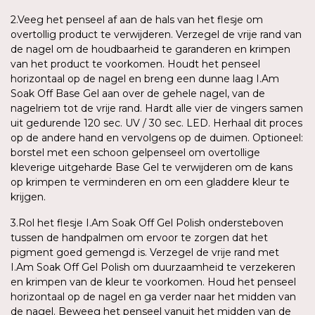
2.Veeg het penseel af aan de hals van het flesje om
overtollig product te verwijderen. Verzegel de vrije rand van
de nagel om de houdbaarheid te garanderen en krimpen
van het product te voorkomen. Houdt het penseel
horizontaal op de nagel en breng een dunne laag I.Am
Soak Off Base Gel aan over de gehele nagel, van de
nagelriem tot de vrije rand. Hardt alle vier de vingers samen
uit gedurende 120 sec. UV / 30 sec. LED. Herhaal dit proces
op de andere hand en vervolgens op de duimen. Optioneel:
borstel met een schoon gelpenseel om overtollige
kleverige uitgeharde Base Gel te verwijderen om de kans
op krimpen te verminderen en om een gladdere kleur te
krijgen.
3.Rol het flesje I.Am Soak Off Gel Polish ondersteboven
tussen de handpalmen om ervoor te zorgen dat het
pigment goed gemengd is. Verzegel de vrije rand met
I.Am Soak Off Gel Polish om duurzaamheid te verzekeren
en krimpen van de kleur te voorkomen. Houd het penseel
horizontaal op de nagel en ga verder naar het midden van
de nagel. Beweeg het penseel vanuit het midden van de