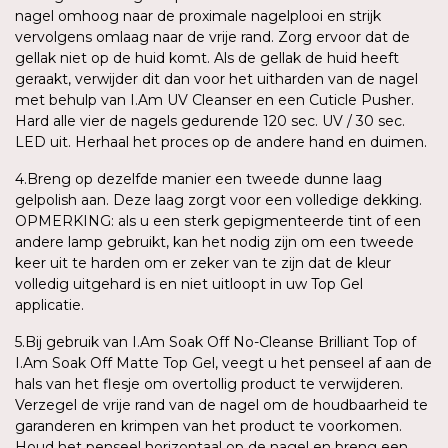
nagel omhoog naar de proximale nagelplooi en strijk
vervolgens omlaag naar de vrije rand. Zorg ervoor dat de
gellak niet op de huid komt. Als de gellak de huid heeft
geraakt, verwijder dit dan voor het uitharden van de nagel
met behulp van I.Am UV Cleanser en een Cuticle Pusher.
Hard alle vier de nagels gedurende 120 sec. UV / 30 sec.
LED uit. Herhaal het proces op de andere hand en duimen.
4.Breng op dezelfde manier een tweede dunne laag
gelpolish aan. Deze laag zorgt voor een volledige dekking.
OPMERKING: als u een sterk gepigmenteerde tint of een
andere lamp gebruikt, kan het nodig zijn om een tweede
keer uit te harden om er zeker van te zijn dat de kleur
volledig uitgehard is en niet uitloopt in uw Top Gel
applicatie.
5.Bij gebruik van I.Am Soak Off No-Cleanse Brilliant Top of
I.Am Soak Off Matte Top Gel, veegt u het penseel af aan de
hals van het flesje om overtollig product te verwijderen.
Verzegel de vrije rand van de nagel om de houdbaarheid te
garanderen en krimpen van het product te voorkomen.
Houd het penseel horizontaal op de nagel en breng een