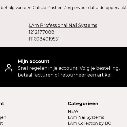
t behulp van een Cuticle Pusher. Zorg ervoor dat u de oppervlakt
I.Am Professional Nail Systems
1212177088
1116084019551
Mijn account
Snel regelen in je account. Volg je bestelling,
betaal facturen of retourneer een artikel.
nt
Categorieën
NEW
ngen
I.Am Nail Systems
st
I.Am Collection by BO.