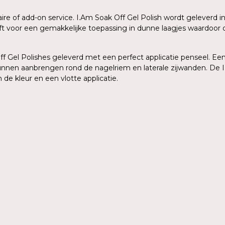
aire of add-on service. I.Am Soak Off Gel Polish wordt geleverd
eeft voor een gemakkelijke toepassing in dunne laagjes waardoo
 Gel Polishes geleverd met een perfect applicatie penseel. Een 
kunnen aanbrengen rond de nagelriem en laterale zijwanden. De I
de kleur en een vlotte applicatie.
n