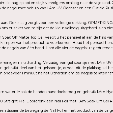
le nagelplooi en strijk vervolgens omlaag naar de vrije rand. Z
an de nagel met behulp van I.Am UV Cleanser en een Cuticle Push
 aan. Deze laag zorgt voor een volledige dekking. OPMERKING: 
m er zeker van te zijn dat de kleur volledig uitgehard is en niet 
Am Soak Off Matte Top Gel, veegt u het penseel af aan de hals van
n krimpen van het product te voorkomen. Houd het penseel hori
er de nagels van één hand. Hard alle vier de nagels uit gedurend
 te reinigen na uitharding. Verzadig een gel sponsje met I.Am UV
en gebruikt deel van het gelsponsje, omdat dit de plaklaag zal 
gen ongeveer 1 minuut na het uitharden om de nagels te laten "a
warm water. Maak de handen handdoekdroog en gebruik I.Am Hydr
 Straight File. Doordrenk een Nail Foil met I.Am Soak Off Gel R
t een draaiende beweging de Nail Foil en het product van de ving