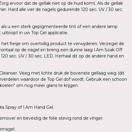
org ervoor dat de gellak niet op de huid komt. Als de gellak
er. Hard alle vier de nagels gedurende 120 sec. UV / 30 sec.
als u een sterk gepigmenteerde tint of een andere lamp
uitloopt in uw Top Gel applicatie.
 het flesje om overtollig product te verwijderen. Verzegel de
zontaal op de nagel en breng een dunne laag I.Am Soak Off
e 120 sec. UV / 30 sec. LED. Herhaal dit op de andere hand en
 Cleanser. Veeg met lichte druk de bovenste gellaag weg (dit
herverdelen waardoor de Top Gel dof wordt. Gebruik een schoon
fkoelen" om nog meer glans te krijgen.
a Spray of I.Am Hand Gel.
emover en bevestig de folie stevig rond de vinger.
ernagel.