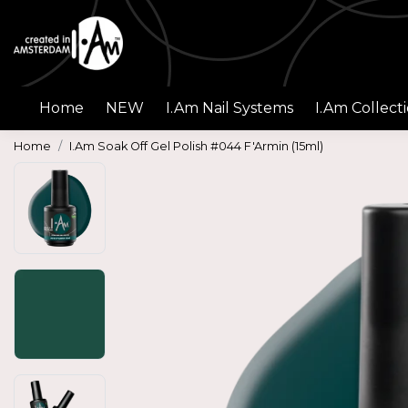
Home
NEW
I.Am Nail Systems
I.Am Collect
Home
I.Am Soak Off Gel Polish #044 F'Armin (15ml)