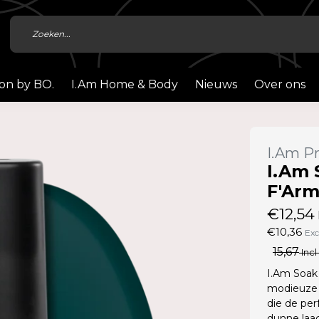
ion by BO.
I.Am Home & Body
Nieuws
Over ons
I.Am Pr
I.Am 
F'Arm
€12,54
€10,36
Exc
15,67
Incl
I.Am Soak 
modieuze 
die de per
dunne laag