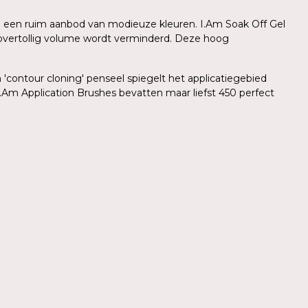
 in een ruim aanbod van modieuze kleuren. I.Am Soak Off Gel
r overtollig volume wordt verminderd. Deze hoog
'contour cloning' penseel spiegelt het applicatiegebied
.Am Application Brushes bevatten maar liefst 450 perfect