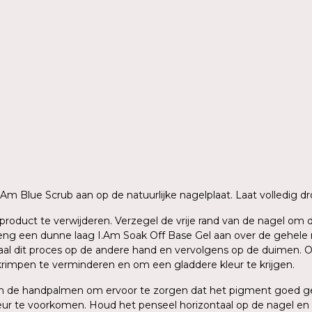
 I.Am Blue Scrub aan op de natuurlijke nagelplaat. Laat volledig
ig product te verwijderen. Verzegel de vrije rand van de nagel o
g een dunne laag I.Am Soak Off Base Gel aan over de gehele nage
aal dit proces op de andere hand en vervolgens op de duimen. O
krimpen te verminderen en om een gladdere kleur te krijgen.
sen de handpalmen om ervoor te zorgen dat het pigment goed ge
ur te voorkomen. Houd het penseel horizontaal op de nagel en