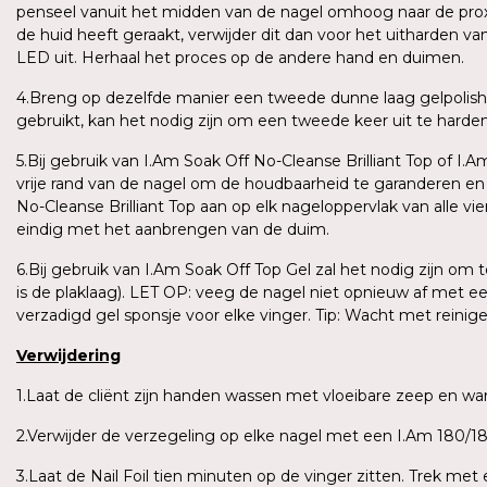
penseel vanuit het midden van de nagel omhoog naar de proxima
de huid heeft geraakt, verwijder dit dan voor het uitharden v
LED uit. Herhaal het proces op de andere hand en duimen.
4.Breng op dezelfde manier een tweede dunne laag gelpolish
gebruikt, kan het nodig zijn om een tweede keer uit te harden o
5.Bij gebruik van I.Am Soak Off No-Cleanse Brilliant Top of I.
vrije rand van de nagel om de houdbaarheid te garanderen e
No-Cleanse Brilliant Top aan op elk nageloppervlak van alle vi
eindig met het aanbrengen van de duim.
6.Bij gebruik van I.Am Soak Off Top Gel zal het nodig zijn om
is de plaklaag). LET OP: veeg de nagel niet opnieuw af met e
verzadigd gel sponsje voor elke vinger. Tip: Wacht met reini
Verwijdering
1.Laat de cliënt zijn handen wassen met vloeibare zeep en 
2.Verwijder de verzegeling op elke nagel met een I.Am 180/180
3.Laat de Nail Foil tien minuten op de vinger zitten. Trek me