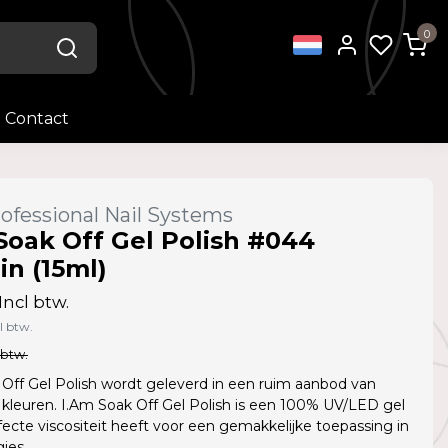
0
Contact
ofessional Nail Systems
Soak Off Gel Polish #044
in (15ml)
Incl btw.
l btw.
 btw.
Off Gel Polish wordt geleverd in een ruim aanbod van
kleuren. I.Am Soak Off Gel Polish is een 100% UV/LED gel
fecte viscositeit heeft voor een gemakkelijke toepassing in
jes.