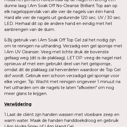
dunne laag I.Am Soak Off No-Cleanse Brilliant Top aan op
elk nageloppervlak van alle vier de nagels van één hand.
Hard alle vier de nagels uit gedurende 120 sec. UV / 30 sec.
LED. Herhaal dit op de andere hand en eindig met het
aanbrengen van de duim.
6.Bij gebruik van I.Am Soak Off Top Gel zal het nodig zijn
om te reinigen na uitharding. Verzadig een gel sponsje met
I.Am UV Cleanser. Veeg met lichte druk de bovenste
gellaag weg (dit is de plaklaag). LET OP: veeg de nagel niet
opnieuw af met een gebruikt deel van het gelsponsje,
omdat dit de plaklaag zal herverdelen waardoor de Top Gel
dof wordt. Gebruik een schoon verzadigd gel sponsje voor
elke vinger. Tip: Wacht met reinigen ongeveer 1 minuut na
het uitharden om de nagels te laten "afkoelen" om nog
meer glans te krijgen.
Verwijdering
1.Laat de cliënt zijn handen wassen met vloeibare zeep en
warm water. Maak de handen handdoekdroog en gebruik
I.Am Hydra Spray of I.Am Hand Gel.