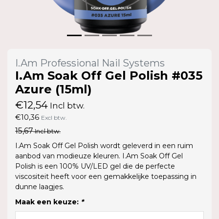
I.Am Professional Nail Systems
I.Am Soak Off Gel Polish #035
Azure (15ml)
€12,54
Incl btw.
€10,36
Excl btw.
15,67
Incl btw.
I.Am Soak Off Gel Polish wordt geleverd in een ruim
aanbod van modieuze kleuren. I.Am Soak Off Gel
Polish is een 100% UV/LED gel die de perfecte
viscositeit heeft voor een gemakkelijke toepassing in
dunne laagjes.
Maak een keuze:
*