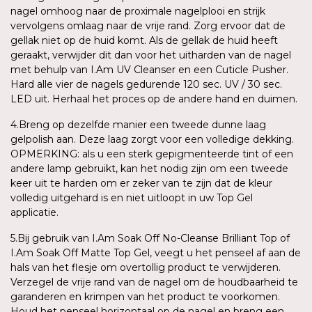
nagel omhoog naar de proximale nagelplooi en strijk
vervolgens omlaag naar de vrije rand. Zorg ervoor dat de
gellak niet op de huid komt. Als de gellak de huid heeft
geraakt, verwijder dit dan voor het uitharden van de nagel
met behulp van I.Am UV Cleanser en een Cuticle Pusher.
Hard alle vier de nagels gedurende 120 sec. UV / 30 sec.
LED uit. Herhaal het proces op de andere hand en duimen.
4.Breng op dezelfde manier een tweede dunne laag
gelpolish aan. Deze laag zorgt voor een volledige dekking.
OPMERKING: als u een sterk gepigmenteerde tint of een
andere lamp gebruikt, kan het nodig zijn om een tweede
keer uit te harden om er zeker van te zijn dat de kleur
volledig uitgehard is en niet uitloopt in uw Top Gel
applicatie.
5.Bij gebruik van I.Am Soak Off No-Cleanse Brilliant Top of
I.Am Soak Off Matte Top Gel, veegt u het penseel af aan de
hals van het flesje om overtollig product te verwijderen.
Verzegel de vrije rand van de nagel om de houdbaarheid te
garanderen en krimpen van het product te voorkomen.
Houd het penseel horizontaal op de nagel en breng een