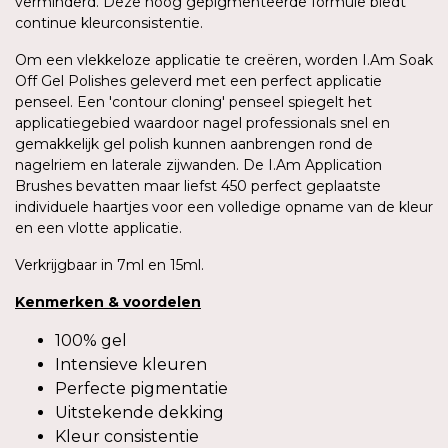
verminderd. Deze hoog gepigmenteerde formule biedt
continue kleurconsistentie.
Om een vlekkeloze applicatie te creëren, worden I.Am Soak
Off Gel Polishes geleverd met een perfect applicatie
penseel. Een 'contour cloning' penseel spiegelt het
applicatiegebied waardoor nagel professionals snel en
gemakkelijk gel polish kunnen aanbrengen rond de
nagelriem en laterale zijwanden. De I.Am Application
Brushes bevatten maar liefst 450 perfect geplaatste
individuele haartjes voor een volledige opname van de kleur
en een vlotte applicatie.
Verkrijgbaar in 7ml en 15ml.
Kenmerken
&
voordelen
100% gel
Intensieve kleuren
Perfecte pigmentatie
Uitstekende dekking
Kleur consistentie