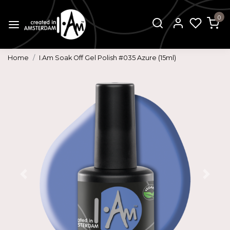
0
Home
I.Am Soak Off Gel Polish #035 Azure (15ml)
Vorige
Volg