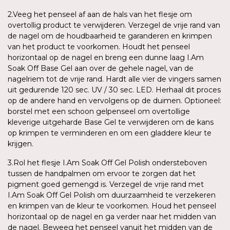
2.Veeg het penseel af aan de hals van het flesje om
overtollig product te verwijderen. Verzegel de vrije rand van
de nagel om de houdbaarheid te garanderen en krimpen
van het product te voorkomen. Houdt het penseel
horizontaal op de nagel en breng een dunne laag I.Am
Soak Off Base Gel aan over de gehele nagel, van de
nagelriem tot de vrije rand. Hardt alle vier de vingers samen
uit gedurende 120 sec. UV / 30 sec. LED. Herhaal dit proces
op de andere hand en vervolgens op de duimen. Optioneel:
borstel met een schoon gelpenseel om overtollige
kleverige uitgeharde Base Gel te verwijderen om de kans
op krimpen te verminderen en om een gladdere kleur te
krijgen.
3.Rol het flesje I.Am Soak Off Gel Polish ondersteboven
tussen de handpalmen om ervoor te zorgen dat het
pigment goed gemengd is. Verzegel de vrije rand met
I.Am Soak Off Gel Polish om duurzaamheid te verzekeren
en krimpen van de kleur te voorkomen. Houd het penseel
horizontaal op de nagel en ga verder naar het midden van
de nagel. Beweeg het penseel vanuit het midden van de