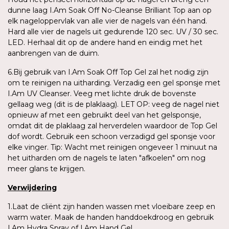
dunne laag I.Am Soak Off No-Cleanse Brilliant Top aan op
elk nageloppervlak van alle vier de nagels van één hand.
Hard alle vier de nagels uit gedurende 120 sec. UV / 30 sec.
LED. Herhaal dit op de andere hand en eindig met het
aanbrengen van de duim.
6.Bij gebruik van I.Am Soak Off Top Gel zal het nodig zijn
om te reinigen na uitharding. Verzadig een gel sponsje met
I.Am UV Cleanser. Veeg met lichte druk de bovenste
gellaag weg (dit is de plaklaag). LET OP: veeg de nagel niet
opnieuw af met een gebruikt deel van het gelsponsje,
omdat dit de plaklaag zal herverdelen waardoor de Top Gel
dof wordt. Gebruik een schoon verzadigd gel sponsje voor
elke vinger. Tip: Wacht met reinigen ongeveer 1 minuut na
het uitharden om de nagels te laten "afkoelen" om nog
meer glans te krijgen.
Verwijdering
1.Laat de cliënt zijn handen wassen met vloeibare zeep en
warm water. Maak de handen handdoekdroog en gebruik
I.Am Hydra Spray of I.Am Hand Gel.