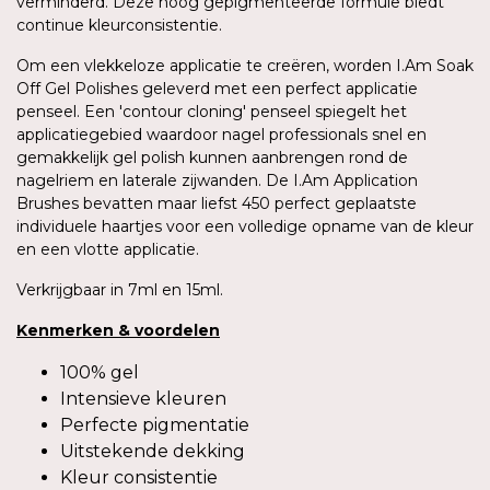
verminderd. Deze hoog gepigmenteerde formule biedt
continue kleurconsistentie.
Om een vlekkeloze applicatie te creëren, worden I.Am Soak
Off Gel Polishes geleverd met een perfect applicatie
penseel. Een 'contour cloning' penseel spiegelt het
applicatiegebied waardoor nagel professionals snel en
gemakkelijk gel polish kunnen aanbrengen rond de
nagelriem en laterale zijwanden. De I.Am Application
Brushes bevatten maar liefst 450 perfect geplaatste
individuele haartjes voor een volledige opname van de kleur
en een vlotte applicatie.
Verkrijgbaar in 7ml en 15ml.
Kenmerken
&
voordelen
100% gel
Intensieve kleuren
Perfecte pigmentatie
Uitstekende dekking
Kleur consistentie