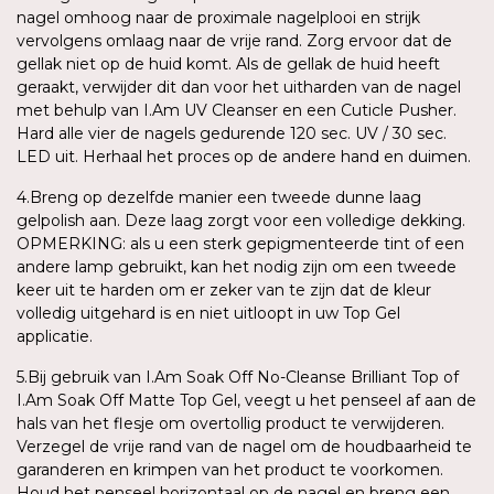
nagel omhoog naar de proximale nagelplooi en strijk
vervolgens omlaag naar de vrije rand. Zorg ervoor dat de
gellak niet op de huid komt. Als de gellak de huid heeft
geraakt, verwijder dit dan voor het uitharden van de nagel
met behulp van I.Am UV Cleanser en een Cuticle Pusher.
Hard alle vier de nagels gedurende 120 sec. UV / 30 sec.
LED uit. Herhaal het proces op de andere hand en duimen.
4.Breng op dezelfde manier een tweede dunne laag
gelpolish aan. Deze laag zorgt voor een volledige dekking.
OPMERKING: als u een sterk gepigmenteerde tint of een
andere lamp gebruikt, kan het nodig zijn om een tweede
keer uit te harden om er zeker van te zijn dat de kleur
volledig uitgehard is en niet uitloopt in uw Top Gel
applicatie.
5.Bij gebruik van I.Am Soak Off No-Cleanse Brilliant Top of
I.Am Soak Off Matte Top Gel, veegt u het penseel af aan de
hals van het flesje om overtollig product te verwijderen.
Verzegel de vrije rand van de nagel om de houdbaarheid te
garanderen en krimpen van het product te voorkomen.
Houd het penseel horizontaal op de nagel en breng een