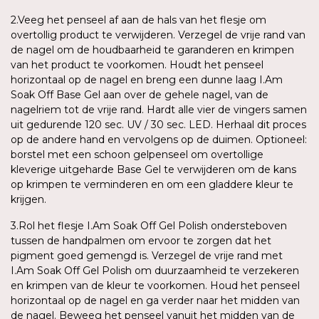
2.Veeg het penseel af aan de hals van het flesje om
overtollig product te verwijderen. Verzegel de vrije rand van
de nagel om de houdbaarheid te garanderen en krimpen
van het product te voorkomen. Houdt het penseel
horizontaal op de nagel en breng een dunne laag I.Am
Soak Off Base Gel aan over de gehele nagel, van de
nagelriem tot de vrije rand. Hardt alle vier de vingers samen
uit gedurende 120 sec. UV / 30 sec. LED. Herhaal dit proces
op de andere hand en vervolgens op de duimen. Optioneel:
borstel met een schoon gelpenseel om overtollige
kleverige uitgeharde Base Gel te verwijderen om de kans
op krimpen te verminderen en om een gladdere kleur te
krijgen.
3.Rol het flesje I.Am Soak Off Gel Polish ondersteboven
tussen de handpalmen om ervoor te zorgen dat het
pigment goed gemengd is. Verzegel de vrije rand met
I.Am Soak Off Gel Polish om duurzaamheid te verzekeren
en krimpen van de kleur te voorkomen. Houd het penseel
horizontaal op de nagel en ga verder naar het midden van
de nagel. Beweeg het penseel vanuit het midden van de