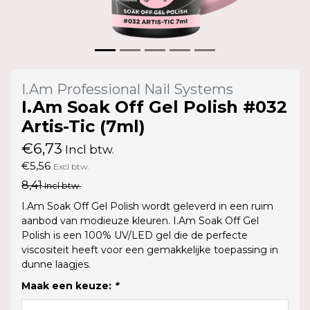
I.Am Professional Nail Systems
I.Am Soak Off Gel Polish #032
Artis-Tic (7ml)
€6,73
Incl btw.
€5,56
Excl btw.
8,41
Incl btw.
I.Am Soak Off Gel Polish wordt geleverd in een ruim
aanbod van modieuze kleuren. I.Am Soak Off Gel
Polish is een 100% UV/LED gel die de perfecte
viscositeit heeft voor een gemakkelijke toepassing in
dunne laagjes.
Maak een keuze:
*