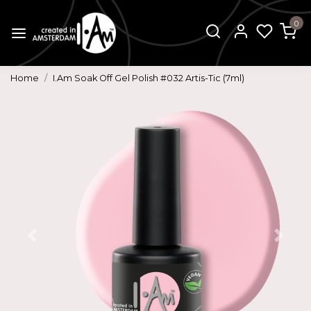
0
Home
I.Am Soak Off Gel Polish #032 Artis-Tic (7ml)
Vorige
Volg