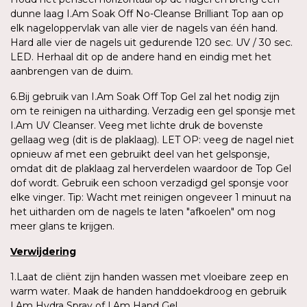
dunne laag I.Am Soak Off No-Cleanse Brilliant Top aan op
elk nageloppervlak van alle vier de nagels van één hand.
Hard alle vier de nagels uit gedurende 120 sec. UV / 30 sec.
LED. Herhaal dit op de andere hand en eindig met het
aanbrengen van de duim.
6.Bij gebruik van I.Am Soak Off Top Gel zal het nodig zijn
om te reinigen na uitharding. Verzadig een gel sponsje met
I.Am UV Cleanser. Veeg met lichte druk de bovenste
gellaag weg (dit is de plaklaag). LET OP: veeg de nagel niet
opnieuw af met een gebruikt deel van het gelsponsje,
omdat dit de plaklaag zal herverdelen waardoor de Top Gel
dof wordt. Gebruik een schoon verzadigd gel sponsje voor
elke vinger. Tip: Wacht met reinigen ongeveer 1 minuut na
het uitharden om de nagels te laten "afkoelen" om nog
meer glans te krijgen.
Verwijdering
1.Laat de cliënt zijn handen wassen met vloeibare zeep en
warm water. Maak de handen handdoekdroog en gebruik
I.Am Hydra Spray of I.Am Hand Gel.