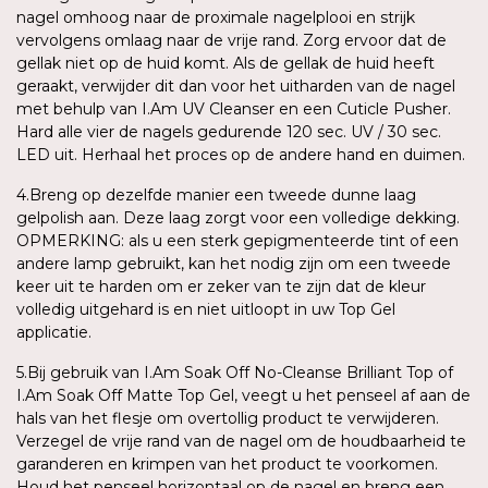
nagel omhoog naar de proximale nagelplooi en strijk
vervolgens omlaag naar de vrije rand. Zorg ervoor dat de
gellak niet op de huid komt. Als de gellak de huid heeft
geraakt, verwijder dit dan voor het uitharden van de nagel
met behulp van I.Am UV Cleanser en een Cuticle Pusher.
Hard alle vier de nagels gedurende 120 sec. UV / 30 sec.
LED uit. Herhaal het proces op de andere hand en duimen.
4.Breng op dezelfde manier een tweede dunne laag
gelpolish aan. Deze laag zorgt voor een volledige dekking.
OPMERKING: als u een sterk gepigmenteerde tint of een
andere lamp gebruikt, kan het nodig zijn om een tweede
keer uit te harden om er zeker van te zijn dat de kleur
volledig uitgehard is en niet uitloopt in uw Top Gel
applicatie.
5.Bij gebruik van I.Am Soak Off No-Cleanse Brilliant Top of
I.Am Soak Off Matte Top Gel, veegt u het penseel af aan de
hals van het flesje om overtollig product te verwijderen.
Verzegel de vrije rand van de nagel om de houdbaarheid te
garanderen en krimpen van het product te voorkomen.
Houd het penseel horizontaal op de nagel en breng een