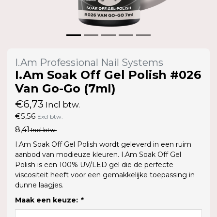
I.Am Professional Nail Systems
I.Am Soak Off Gel Polish #026
Van Go-Go (7ml)
€6,73
Incl btw.
€5,56
Excl btw.
8,41
Incl btw.
I.Am Soak Off Gel Polish wordt geleverd in een ruim
aanbod van modieuze kleuren. I.Am Soak Off Gel
Polish is een 100% UV/LED gel die de perfecte
viscositeit heeft voor een gemakkelijke toepassing in
dunne laagjes.
Maak een keuze:
*