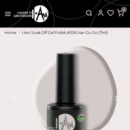
0
Home
I.Am Soak Off Gel Polish #026 Van Go-Go (7ml)
Vorige
Volg