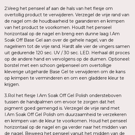
2.Veeg het penseel af aan de hals van het flesje om
overtollig product te verwijderen. Verzegel de vrije rand van
de nagel om de houdbaarheid te garanderen en krimpen
van het product te voorkomen. Houdt het penseel
horizontaal op de nagel en breng een dunne laag I.Am
Soak Off Base Gel aan over de gehele nagel, van de
nagelriem tot de vrije rand. Hardt alle vier de vingers samen
uit gedurende 120 sec. UV / 30 sec. LED. Herhaal dit proces
op de andere hand en vervolgens op de duimen. Optioneel:
borstel met een schoon gelpenseel om overtollige
kleverige uitgeharde Base Gel te verwijderen om de kans
op krimpen te verminderen en om een gladdere kleur te
krijgen.
3.Rol het flesje I.Am Soak Off Gel Polish ondersteboven
tussen de handpalmen om ervoor te zorgen dat het
pigment goed gemengd is. Verzegel de vrije rand met
I.Am Soak Off Gel Polish om duurzaamheid te verzekeren
en krimpen van de kleur te voorkomen. Houd het penseel
horizontaal op de nagel en ga verder naar het midden van
de nagel. Beweeg het penseel vanuit het midden van de