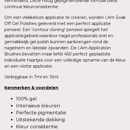
verminderd. Deze hoog gepigmenteerde formule biedt
continue kleurconsistentie.
Om een vlekkeloze applicatie te creëren, worden I.Am Soak
Off Gel Polishes geleverd met een perfect applicatie
penseel. Een 'contour cloning' penseel spiegelt het
applicatiegebied waardoor nagel professionals snel en
gemakkelijk gel polish kunnen aanbrengen rond de
nagelriem en laterale zijwanden. De I.Am Application
Brushes bevatten maar liefst 450 perfect geplaatste
individuele haartjes voor een volledige opname van de kleur
en een vlotte applicatie.
Verkrijgbaar in 7ml en 15ml.
Kenmerken
&
voordelen
100% gel
Intensieve kleuren
Perfecte pigmentatie
Uitstekende dekking
Kleur consistentie