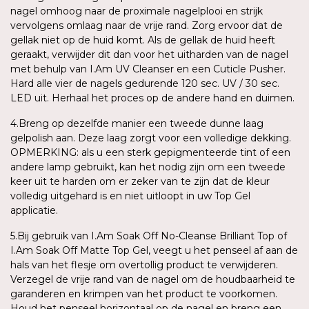
nagel omhoog naar de proximale nagelplooi en strijk
vervolgens omlaag naar de vrije rand. Zorg ervoor dat de
gellak niet op de huid komt. Als de gellak de huid heeft
geraakt, verwijder dit dan voor het uitharden van de nagel
met behulp van I.Am UV Cleanser en een Cuticle Pusher.
Hard alle vier de nagels gedurende 120 sec. UV / 30 sec.
LED uit. Herhaal het proces op de andere hand en duimen.
4.Breng op dezelfde manier een tweede dunne laag
gelpolish aan. Deze laag zorgt voor een volledige dekking.
OPMERKING: als u een sterk gepigmenteerde tint of een
andere lamp gebruikt, kan het nodig zijn om een tweede
keer uit te harden om er zeker van te zijn dat de kleur
volledig uitgehard is en niet uitloopt in uw Top Gel
applicatie.
5.Bij gebruik van I.Am Soak Off No-Cleanse Brilliant Top of
I.Am Soak Off Matte Top Gel, veegt u het penseel af aan de
hals van het flesje om overtollig product te verwijderen.
Verzegel de vrije rand van de nagel om de houdbaarheid te
garanderen en krimpen van het product te voorkomen.
Houd het penseel horizontaal op de nagel en breng een