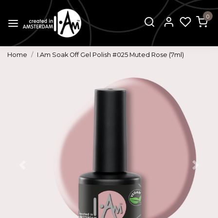
0
Home
I.Am Soak Off Gel Polish #025 Muted Rose (7ml)
Vorige
Volg