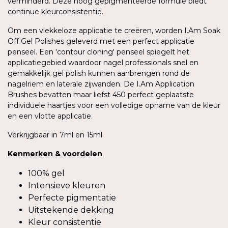
verminderd. Deze hoog gepigmenteerde formule biedt
continue kleurconsistentie.
Om een vlekkeloze applicatie te creëren, worden I.Am Soak
Off Gel Polishes geleverd met een perfect applicatie
penseel. Een 'contour cloning' penseel spiegelt het
applicatiegebied waardoor nagel professionals snel en
gemakkelijk gel polish kunnen aanbrengen rond de
nagelriem en laterale zijwanden. De I.Am Application
Brushes bevatten maar liefst 450 perfect geplaatste
individuele haartjes voor een volledige opname van de kleur
en een vlotte applicatie.
Verkrijgbaar in 7ml en 15ml.
Kenmerken
&
voordelen
100% gel
Intensieve kleuren
Perfecte pigmentatie
Uitstekende dekking
Kleur consistentie