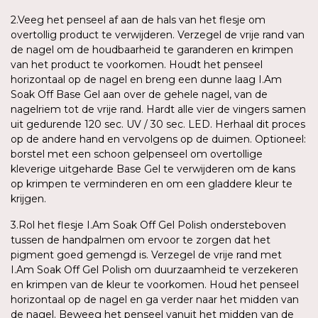
2.Veeg het penseel af aan de hals van het flesje om
overtollig product te verwijderen. Verzegel de vrije rand van
de nagel om de houdbaarheid te garanderen en krimpen
van het product te voorkomen. Houdt het penseel
horizontaal op de nagel en breng een dunne laag I.Am
Soak Off Base Gel aan over de gehele nagel, van de
nagelriem tot de vrije rand. Hardt alle vier de vingers samen
uit gedurende 120 sec. UV / 30 sec. LED. Herhaal dit proces
op de andere hand en vervolgens op de duimen. Optioneel:
borstel met een schoon gelpenseel om overtollige
kleverige uitgeharde Base Gel te verwijderen om de kans
op krimpen te verminderen en om een gladdere kleur te
krijgen.
3.Rol het flesje I.Am Soak Off Gel Polish ondersteboven
tussen de handpalmen om ervoor te zorgen dat het
pigment goed gemengd is. Verzegel de vrije rand met
I.Am Soak Off Gel Polish om duurzaamheid te verzekeren
en krimpen van de kleur te voorkomen. Houd het penseel
horizontaal op de nagel en ga verder naar het midden van
de nagel. Beweeg het penseel vanuit het midden van de