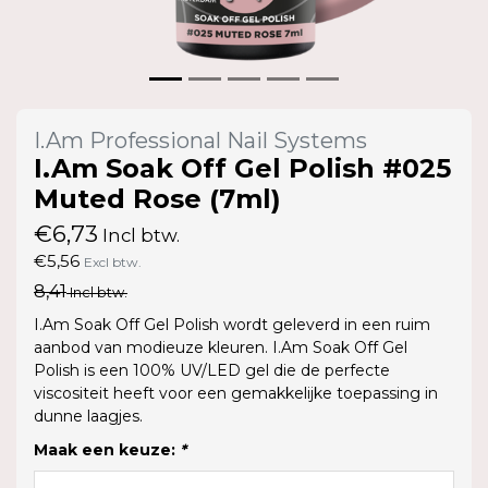
I.Am Professional Nail Systems
I.Am Soak Off Gel Polish #025
Muted Rose (7ml)
€6,73
Incl btw.
€5,56
Excl btw.
8,41
Incl btw.
I.Am Soak Off Gel Polish wordt geleverd in een ruim
aanbod van modieuze kleuren. I.Am Soak Off Gel
Polish is een 100% UV/LED gel die de perfecte
viscositeit heeft voor een gemakkelijke toepassing in
dunne laagjes.
Maak een keuze:
*