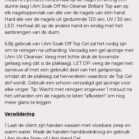
dunne laag I.Am Soak Off No-Cleanse Brilliant Top aan op
elk nageloppervlak van alle vier de nagels van één hand.
Hard alle vier de nagels uit gedurende 120 sec. UV / 30 sec.
LED. Herhaal dit op de andere hand en eindig met het
aanbrengen van de duim.
6.Bij gebruik van I.Am Soak Off Top Gel zal het nodig zijn
om te reinigen na uitharding. Verzadig een gel sponsje met
I.Am UV Cleanser. Veeg met lichte druk de bovenste
gellaag weg (dit is de plaklaag). LET OP: veeg de nagel niet
opnieuw af met een gebruikt deel van het gelsponsje,
omdat dit de plaklaag zal herverdelen waardoor de Top Gel
dof wordt. Gebruik een schoon verzadigd gel sponsje voor
elke vinger. Tip: Wacht met reinigen ongeveer 1 minuut na
het uitharden om de nagels te laten "afkoelen" om nog
meer glans te krijgen.
Verwijdering
1.Laat de cliënt zijn handen wassen met vloeibare zeep en
warm water. Maak de handen handdoekdroog en gebruik
I.Am Hydra Spray of I.Am Hand Gel.