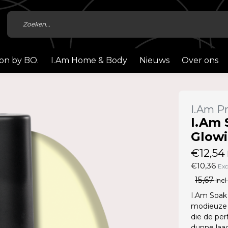
ion by BO.
I.Am Home & Body
Nieuws
Over ons
I.Am Pr
I.Am 
Glowi
€12,54
€10,36
Exc
15,67
Incl
I.Am Soak 
modieuze 
die de per
dunne laag