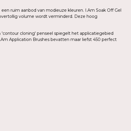
 in een ruim aanbod van modieuze kleuren. I.Am Soak Off Gel
r overtollig volume wordt verminderd. Deze hoog
'contour cloning' penseel spiegelt het applicatiegebied
.Am Application Brushes bevatten maar liefst 450 perfect