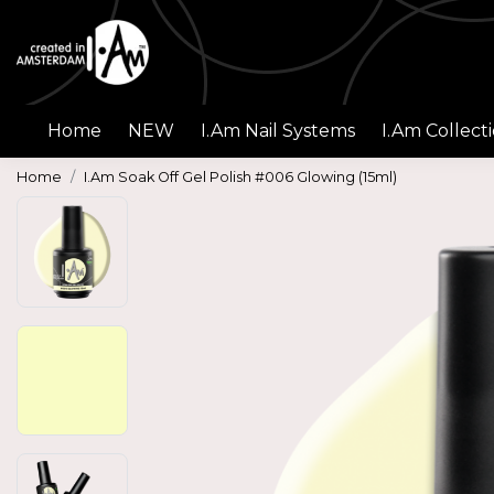
Home
NEW
I.Am Nail Systems
I.Am Collect
Home
I.Am Soak Off Gel Polish #006 Glowing (15ml)