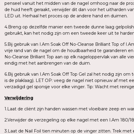
penseel vanuit het midden van de nagel omhoog naar de proxima
de huid heeft geraakt, verwijder dit dan voor het uitharden v
LED uit. Herhaal het proces op de andere hand en duimen.
4.Breng op dezelfde manier een tweede dunne laag gelpolish
gebruikt, kan het nodig zijn om een tweede keer uit te harden o
5.Bij gebruik van I.Am Soak Off No-Cleanse Brilliant Top of I.
vrije rand van de nagel om de houdbaarheid te garanderen e
No-Cleanse Brilliant Top aan op elk nageloppervlak van alle vi
eindig met het aanbrengen van de duim.
6.Bij gebruik van I.Am Soak Off Top Gel zal het nodig zijn om
is de plaklaag). LET OP: veeg de nagel niet opnieuw af met e
verzadigd gel sponsje voor elke vinger. Tip: Wacht met reini
Verwijdering
1.Laat de cliënt zijn handen wassen met vloeibare zeep en 
2.Verwijder de verzegeling op elke nagel met een I.Am 180/180
3.Laat de Nail Foil tien minuten op de vinger zitten. Trek me