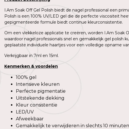
I.Am Soak Off Gel Polish biedt de nagel professional een prim
Polish is een 100% UV/LED gel die de perfecte viscositeit h
gepigmenteerde formule biedt continue kleurconsistentie.
Om een vlekkeloze applicatie te creëren, worden I.Am Soak Off
waardoor nagel professionals snel en gemakkelijk gel polish 
geplaatste individuele haartjes voor een volledige opname van 
Verkrijgbaar in 7ml en 15ml.
Kenmerken
&
voordelen
100% gel
Intensieve kleuren
Perfecte pigmentatie
Uitstekende dekking
Kleur consistentie
LED/UV
Afweekbaar
Gemakkelijk te verwijderen in slechts 10 minute