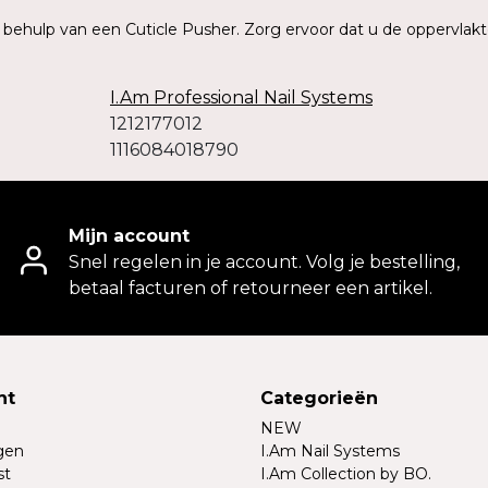
t behulp van een Cuticle Pusher. Zorg ervoor dat u de oppervlakt
I.Am Professional Nail Systems
1212177012
1116084018790
Mijn account
Snel regelen in je account. Volg je bestelling,
betaal facturen of retourneer een artikel.
nt
Categorieën
NEW
ngen
I.Am Nail Systems
st
I.Am Collection by BO.