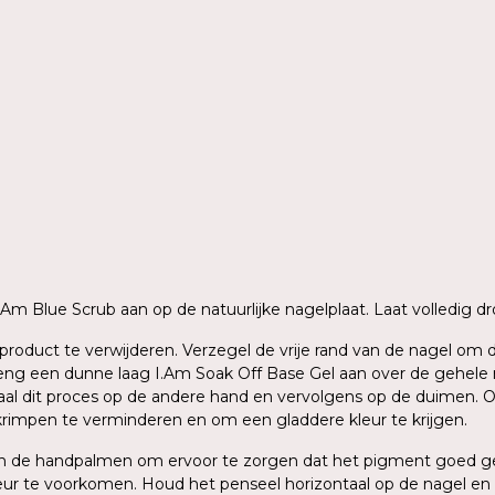
 I.Am Blue Scrub aan op de natuurlijke nagelplaat. Laat volledig
ig product te verwijderen. Verzegel de vrije rand van de nagel o
g een dunne laag I.Am Soak Off Base Gel aan over de gehele nage
aal dit proces op de andere hand en vervolgens op de duimen. O
krimpen te verminderen en om een gladdere kleur te krijgen.
sen de handpalmen om ervoor te zorgen dat het pigment goed ge
ur te voorkomen. Houd het penseel horizontaal op de nagel en