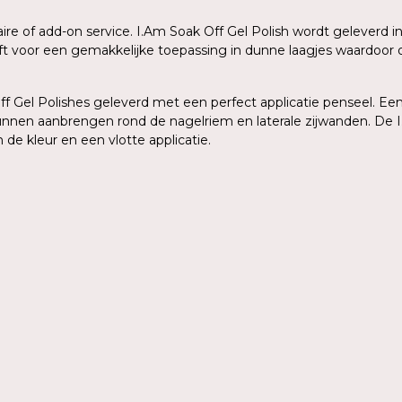
aire of add-on service. I.Am Soak Off Gel Polish wordt geleverd
eeft voor een gemakkelijke toepassing in dunne laagjes waardoo
 Gel Polishes geleverd met een perfect applicatie penseel. Een 
kunnen aanbrengen rond de nagelriem en laterale zijwanden. De I
de kleur en een vlotte applicatie.
n