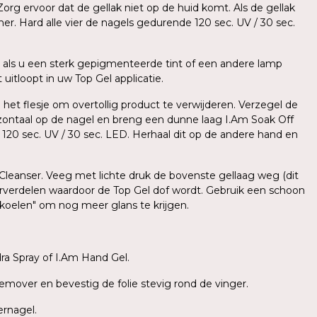
org ervoor dat de gellak niet op de huid komt. Als de gellak
er. Hard alle vier de nagels gedurende 120 sec. UV / 30 sec.
als u een sterk gepigmenteerde tint of een andere lamp
uitloopt in uw Top Gel applicatie.
 het flesje om overtollig product te verwijderen. Verzegel de
zontaal op de nagel en breng een dunne laag I.Am Soak Off
e 120 sec. UV / 30 sec. LED. Herhaal dit op de andere hand en
 Cleanser. Veeg met lichte druk de bovenste gellaag weg (dit
herverdelen waardoor de Top Gel dof wordt. Gebruik een schoon
fkoelen" om nog meer glans te krijgen.
a Spray of I.Am Hand Gel.
emover en bevestig de folie stevig rond de vinger.
ernagel.