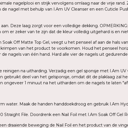
le nagelplooi en strijk vervolgens omlaag naar de vrije rand. Z
an de nagel met behulp van I.Am UV Cleanser en een Cuticle Push
 aan. Deze laag zorgt voor een volledige dekking. OPMERKING: 
m er zeker van te zijn dat de kleur volledig uitgehard is en niet 
Am Soak Off Matte Top Gel, veegt u het penseel af aan de hals van
n krimpen van het product te voorkomen. Houd het penseel hori
er de nagels van één hand. Hard alle vier de nagels uit gedurend
 te reinigen na uitharding. Verzadig een gel sponsje met I.Am UV
en gebruikt deel van het gelsponsje, omdat dit de plaklaag zal 
gen ongeveer 1 minuut na het uitharden om de nagels te laten "a
warm water. Maak de handen handdoekdroog en gebruik I.Am Hydr
 Straight File. Doordrenk een Nail Foil met I.Am Soak Off Gel R
t een draaiende beweging de Nail Foil en het product van de ving