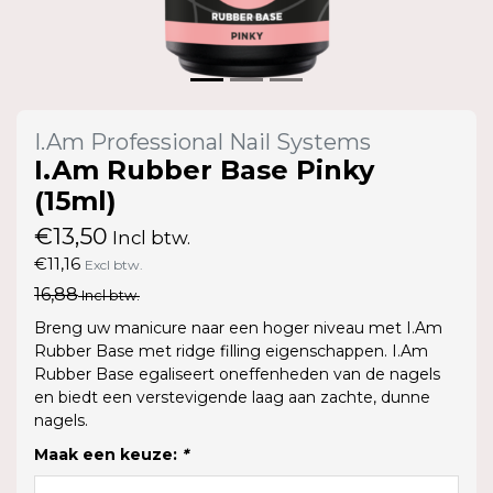
I.Am Professional Nail Systems
I.Am Rubber Base Pinky
(15ml)
€13,50
Incl btw.
€11,16
Excl btw.
16,88
Incl btw.
Breng uw manicure naar een hoger niveau met I.Am
Rubber Base met ridge filling eigenschappen. I.Am
Rubber Base egaliseert oneffenheden van de nagels
en biedt een verstevigende laag aan zachte, dunne
nagels.
Maak een keuze:
*