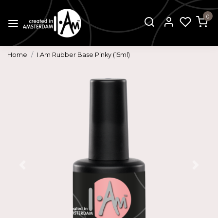
0
Home
I.Am Rubber Base Pinky (15ml)
Vorige
Volg