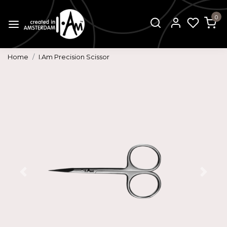
0
Home
I.Am Precision Scissor
Vorige
Volg