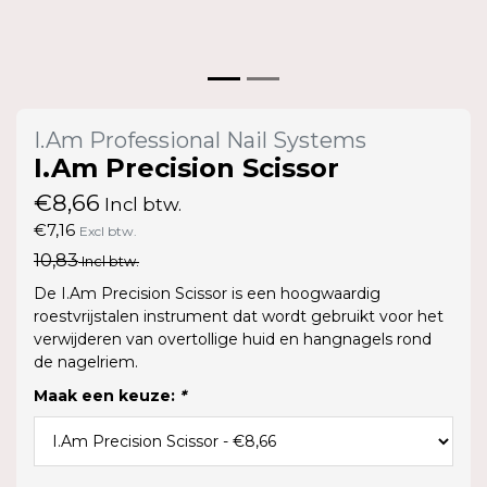
I.Am Professional Nail Systems
I.Am Precision Scissor
€8,66
Incl btw.
€7,16
Excl btw.
10,83
Incl btw.
De I.Am Precision Scissor is een hoogwaardig
roestvrijstalen instrument dat wordt gebruikt voor het
verwijderen van overtollige huid en hangnagels rond
de nagelriem.
Maak een keuze:
*