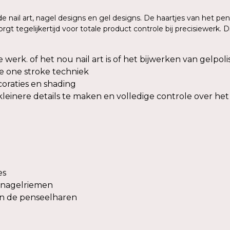
e nail art, nagel designs en gel designs. De haartjes van het pens
 tegelijkertijd voor totale product controle bij precisiewerk. D
ze werk. of het nou nail art is of het bijwerken van gelpo
de one stroke techniek
coraties en shading
kleinere details te maken en volledige controle over he
es
 nagelriemen
an de penseelharen