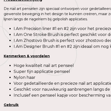
De nail art penselen zijn speciaal ontworpen voor gedetailleerd
gewenste beweging in het design te kunnen creëren, maar zorgt
lijnen langs de nagelriem bij gelpolish applicaties.
I.Am Precision liner #1 en #2 zijn voor het precie
I.Am One Stroke Brush is perfect geschikt voor 
I.Am Zhostovo Brush is perfect voor zhostovo de
I.Am Designer Brush #1 en #2 zijn ideaal om nog 
Kenmerken & voordelen
Hoge kwaliteit nail art penseel
Super fijn applicatie penseel
Nylon haar
Voor gedetailleerde en precieze nail art applicati
Geschikt voor nauwkeurig aanbrengen langs de
Inclusief een penseel kapje voor bescherming v
Gebruik