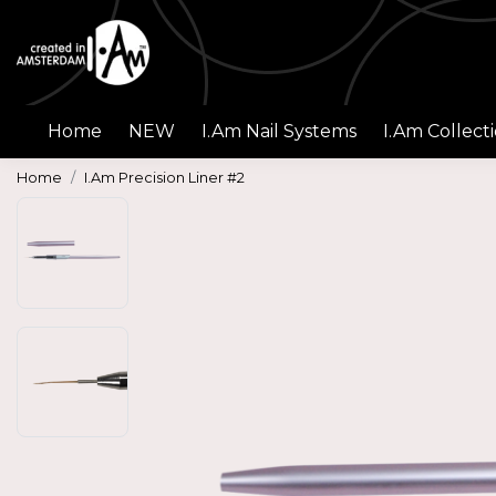
Home
NEW
I.Am Nail Systems
I.Am Collect
Home
I.Am Precision Liner #2