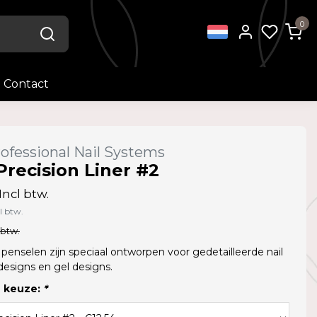
0
Contact
ofessional Nail Systems
Precision Liner #2
Incl btw.
l btw.
 btw.
t penselen zijn speciaal ontworpen voor gedetailleerde nail
 designs en gel designs.
 keuze:
*