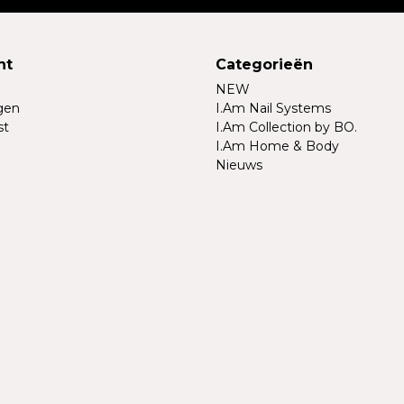
nt
Categorieën
NEW
ngen
I.Am Nail Systems
st
I.Am Collection by BO.
I.Am Home & Body
Nieuws