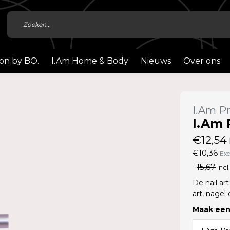
ion by BO.
I.Am Home & Body
Nieuws
Over ons
I.Am Pr
I.Am 
€12,54
€10,36
Exc
15,67
Incl
De nail ar
art, nagel
Maak een