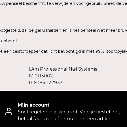
uw penseel beschermt, te verwijderen voor gebruik. Breek de ve
blootgesteld, zal de gel uitharden en is het penseel niet meer brui
p opbergt.
en celstofdepper dat licht bevochtigd is met 99% isopropylal
I.Am Professional Nail Systems
1712113002
1116084022933
Mijn account
Snel regelen in je account. Volg je bestelling,
betaal facturen of retourneer een artikel.