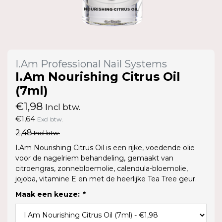
I.Am Professional Nail Systems
I.Am Nourishing Citrus Oil
(7ml)
€1,98
Incl btw.
€1,64
Excl btw.
2,48
Incl btw.
I.Am Nourishing Citrus Oil is een rijke, voedende olie
voor de nagelriem behandeling, gemaakt van
citroengras, zonnebloemolie, calendula-bloemolie,
jojoba, vitamine E en met de heerlijke Tea Tree geur.
Maak een keuze:
*