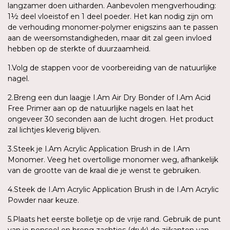
langzamer doen uitharden. Aanbevolen mengverhouding:
1½ deel vloeistof en 1 deel poeder. Het kan nodig zijn om
de verhouding monomer-polymer enigszins aan te passen
aan de weersomstandigheden, maar dit zal geen invloed
hebben op de sterkte of duurzaamheid.
1.Volg de stappen voor de voorbereiding van de natuurlijke
nagel.
2.Breng een dun laagje I.Am Air Dry Bonder of I.Am Acid
Free Primer aan op de natuurlijke nagels en laat het
ongeveer 30 seconden aan de lucht drogen. Het product
zal lichtjes kleverig blijven.
3.Steek je I.Am Acrylic Application Brush in de I.Am
Monomer. Veeg het overtollige monomer weg, afhankelijk
van de grootte van de kraal die je wenst te gebruiken.
4.Steek de I.Am Acrylic Application Brush in de I.Am Acrylic
Powder naar keuze.
5.Plaats het eerste bolletje op de vrije rand. Gebruik de punt
van je penseel en breng zachtjes (druk) de zijkanten van