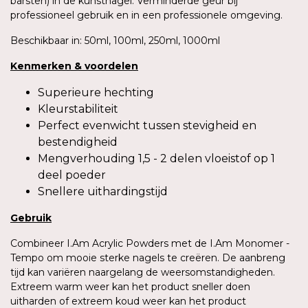
barsten) in de kunstnagel. Verminderde geur bij
professioneel gebruik en in een professionele omgeving.
Beschikbaar in: 50ml, 100ml, 250ml, 1000ml
Kenmerken
&
voordelen
Superieure hechting
Kleurstabiliteit
Perfect evenwicht tussen stevigheid en
bestendigheid
Mengverhouding 1,5 - 2 delen vloeistof op 1
deel poeder
Snellere uithardingstijd
Gebruik
Combineer I.Am Acrylic Powders met de I.Am Monomer -
Tempo om mooie sterke nagels te creëren. De aanbreng
tijd kan variëren naargelang de weersomstandigheden.
Extreem warm weer kan het product sneller doen
uitharden of extreem koud weer kan het product