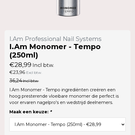
I.Am Professional Nail Systems
I.Am Monomer - Tempo
(250ml)
€28,99
Incl btw.
€23,96
Excl btw.
36,24
Incl btw.
I.Am Monomer - Tempo ingrediënten creëren een
hoog presterende vloeibare monomer die perfect is
voor ervaren nagelpro's en wedstrijd deelnemers.
Maak een keuze:
*