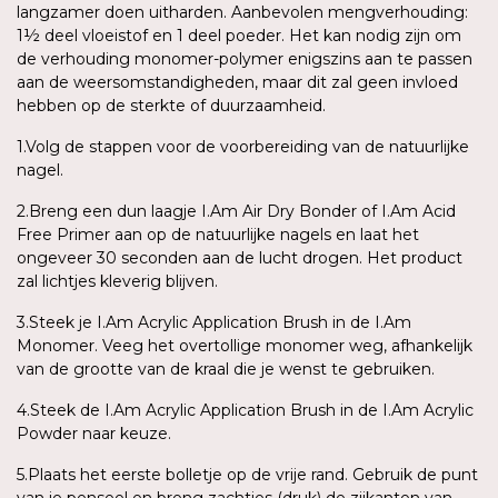
langzamer doen uitharden. Aanbevolen mengverhouding:
1½ deel vloeistof en 1 deel poeder. Het kan nodig zijn om
de verhouding monomer-polymer enigszins aan te passen
aan de weersomstandigheden, maar dit zal geen invloed
hebben op de sterkte of duurzaamheid.
1.Volg de stappen voor de voorbereiding van de natuurlijke
nagel.
2.Breng een dun laagje I.Am Air Dry Bonder of I.Am Acid
Free Primer aan op de natuurlijke nagels en laat het
ongeveer 30 seconden aan de lucht drogen. Het product
zal lichtjes kleverig blijven.
3.Steek je I.Am Acrylic Application Brush in de I.Am
Monomer. Veeg het overtollige monomer weg, afhankelijk
van de grootte van de kraal die je wenst te gebruiken.
4.Steek de I.Am Acrylic Application Brush in de I.Am Acrylic
Powder naar keuze.
5.Plaats het eerste bolletje op de vrije rand. Gebruik de punt
van je penseel en breng zachtjes (druk) de zijkanten van