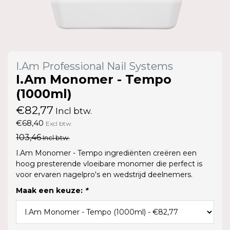
I.Am Professional Nail Systems
I.Am Monomer - Tempo
(1000ml)
€82,77
Incl btw.
€68,40
Excl btw.
103,46
Incl btw.
I.Am Monomer - Tempo ingrediënten creëren een
hoog presterende vloeibare monomer die perfect is
voor ervaren nagelpro's en wedstrijd deelnemers.
Maak een keuze:
*