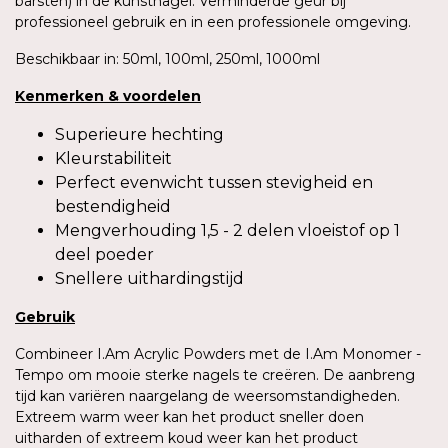
barsten) in de kunstnagel. Verminderde geur bij
professioneel gebruik en in een professionele omgeving.
Beschikbaar in: 50ml, 100ml, 250ml, 1000ml
Kenmerken
&
voordelen
Superieure hechting
Kleurstabiliteit
Perfect evenwicht tussen stevigheid en
bestendigheid
Mengverhouding 1,5 - 2 delen vloeistof op 1
deel poeder
Snellere uithardingstijd
Gebruik
Combineer I.Am Acrylic Powders met de I.Am Monomer -
Tempo om mooie sterke nagels te creëren. De aanbreng
tijd kan variëren naargelang de weersomstandigheden.
Extreem warm weer kan het product sneller doen
uitharden of extreem koud weer kan het product