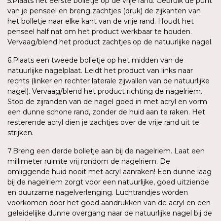
5.Plaats het eerste bolletje op de vrije rand. Gebruik de punt
van je penseel en breng zachtjes (druk) de zijkanten van
het bolletje naar elke kant van de vrije rand. Houdt het
penseel half nat om het product werkbaar te houden.
Vervaag/blend het product zachtjes op de natuurlijke nagel.
6.Plaats een tweede bolletje op het midden van de
natuurlijke nagelplaat. Leidt het product van links naar
rechts (linker en rechter laterale zijwallen van de natuurlijke
nagel). Vervaag/blend het product richting de nagelriem.
Stop de zijranden van de nagel goed in met acryl en vorm
een dunne schone rand, zonder de huid aan te raken. Het
resterende acryl dien je zachtjes over de vrije rand uit te
strijken.
7.Breng een derde bolletje aan bij de nagelriem. Laat een
millimeter ruimte vrij rondom de nagelriem. De
omliggende huid nooit met acryl aanraken! Een dunne laag
bij de nagelriem zorgt voor een natuurlijke, goed uitziende
en duurzame nagelverlenging. Luchtrandjes worden
voorkomen door het goed aandrukken van de acryl en een
geleidelijke dunne overgang naar de natuurlijke nagel bij de