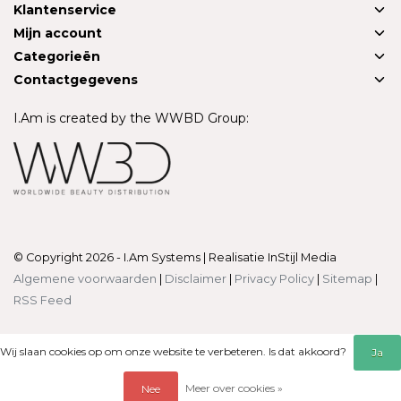
Klantenservice
Mijn account
Categorieën
Contactgegevens
I.Am is created by the WWBD Group:
© Copyright 2026 - I.Am Systems | Realisatie
InStijl Media
Algemene voorwaarden
|
Disclaimer
|
Privacy Policy
|
Sitemap
|
RSS Feed
Wij slaan cookies op om onze website te verbeteren. Is dat akkoord?
Ja
Meer over cookies »
Nee