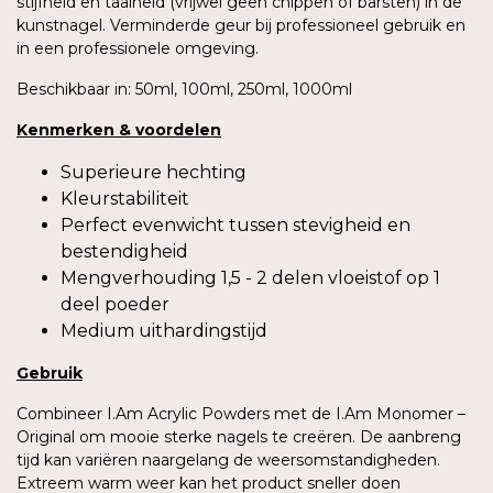
stijfheid en taaiheid (vrijwel geen chippen of barsten) in de
kunstnagel. Verminderde geur bij professioneel gebruik en
in een professionele omgeving.
Beschikbaar in: 50ml, 100ml, 250ml, 1000ml
Kenmerken
&
voordelen
Superieure hechting
Kleurstabiliteit
Perfect evenwicht tussen stevigheid en
bestendigheid
Mengverhouding 1,5 - 2 delen vloeistof op 1
deel poeder
Medium uithardingstijd
Gebruik
Combineer I.Am Acrylic Powders met de I.Am Monomer –
Original om mooie sterke nagels te creëren. De aanbreng
tijd kan variëren naargelang de weersomstandigheden.
Extreem warm weer kan het product sneller doen