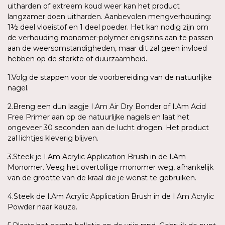
uitharden of extreem koud weer kan het product
langzamer doen uitharden. Aanbevolen mengverhouding:
1½ deel vloeistof en 1 deel poeder. Het kan nodig zijn om
de verhouding monomer-polymer enigszins aan te passen
aan de weersomstandigheden, maar dit zal geen invloed
hebben op de sterkte of duurzaamheid.
1.Volg de stappen voor de voorbereiding van de natuurlijke
nagel.
2.Breng een dun laagje I.Am Air Dry Bonder of I.Am Acid
Free Primer aan op de natuurlijke nagels en laat het
ongeveer 30 seconden aan de lucht drogen. Het product
zal lichtjes kleverig blijven.
3.Steek je I.Am Acrylic Application Brush in de I.Am
Monomer. Veeg het overtollige monomer weg, afhankelijk
van de grootte van de kraal die je wenst te gebruiken.
4.Steek de I.Am Acrylic Application Brush in de I.Am Acrylic
Powder naar keuze.