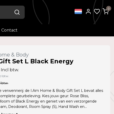
0
Contact
ome & Body
Gift Set L Black Energy
Incl btw.
cl btw.
l btw.
 verwennerij: de I.Am Home & Body Gift Set L bevat alles
omplete geurbeleving. Kies jouw geur: Rose Bliss,
Bloom of Black Energy en geniet van een verzorgende
am, Deodorant, Room Spray (S), Hand Wash en...