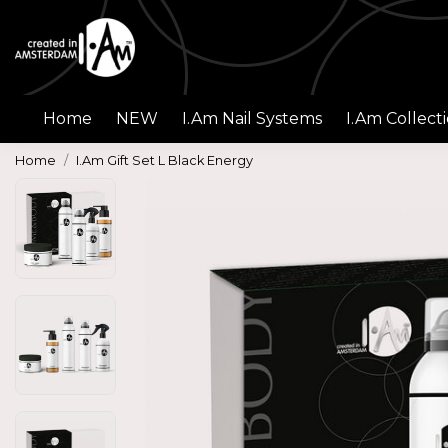
Home
NEW
I.Am Nail Systems
I.Am Collect
Home
I.Am Gift Set L Black Energy