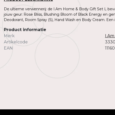
De ultieme verwennerij: de I.Am Home & Body Gift Set L beva
jouw geur: Rose Bliss, Blushing Bloom of Black Energy en g
Deodorant, Room Spray (S), Hand Wash en Body Cream. Een 
Product informatie
Merk
I.Am
Artikelcode
333
EAN
1116
0%
-20%
 Home & Body
I.Am Home & Body
Gift Set L Blushing Bloom
I.Am Gift Set S Rose Bliss
96
€23,60
Incl btw.
Incl btw.
02
€19,50
Excl btw.
Excl btw.
95
29,50
Incl btw.
Incl btw.