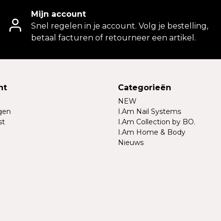
Mijn account
Snel regelen in je account. Volg je bestelling,
betaal facturen of retourneer een artikel.
nt
Categorieën
NEW
ngen
I.Am Nail Systems
st
I.Am Collection by BO.
I.Am Home & Body
Nieuws