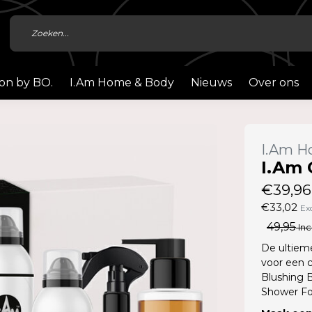
ion by BO.
I.Am Home & Body
Nieuws
Over ons
I.Am H
I.Am 
€39,96
€33,02
Ex
49,95
Inc
De ultieme
voor een c
Blushing 
Shower Fo