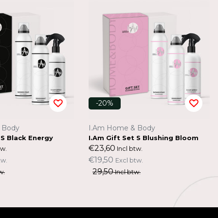
-20%
 Body
I.Am Home & Body
 S Black Energy
I.Am Gift Set S Blushing Bloom
€23,60
tw.
Incl btw.
€19,50
tw.
Excl btw.
29,50
w.
Incl btw.