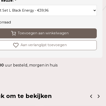
 keuze:
*
orraad
Toevoegen aan winkelwagen
Aan verlanglijst toevoegen
00
uur besteld, morgen in huis
k om te bekijken