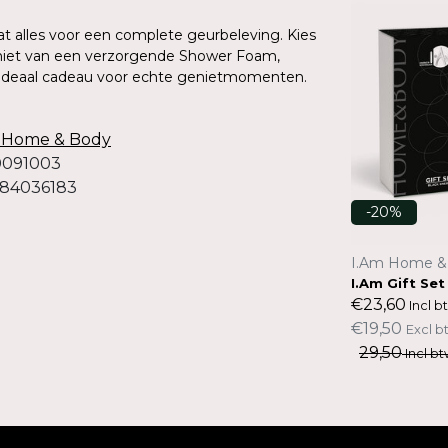
t alles voor een complete geurbeleving. Kies
eniet van een verzorgende Shower Foam,
ideaal cadeau voor echte genietmomenten.
 Home & Body
0091003
084036183
-20%
-20%
I.Am Home & Body
I.Am Home &
I.Am Gift Set L Rose Bliss
I.Am Gift Set
€39,96
€23,60
Incl btw.
Incl b
€33,02
€19,50
Excl btw.
Excl b
49,95
29,50
Incl btw.
Incl bt