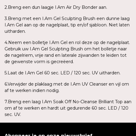
2.Breng een dun laagje I.Am Air Dry Bonder aan.
3.Breng met een I.Am Gel Sculpting Brush een dunne laag
I.Am Gel aan op de nagelplaat, tip en/of sjabloon. Niet laten
uitharden.
4.Neem een bolletje I.Am Gel en rol deze op de nagelplaat.
Gebruik uw I.Am Gel Sculpting Brush om het bolletje naar
de nagelriem, vrije rand en laterale zijwanden te leiden tot
de gewenste vorm is gecreëerd.
5.Laat de I.Am Gel 60 sec. LED / 120 sec. UV uitharden.
6.Verwijder de plaklaag met de I.Am UV Cleanser en vijl om
af te werken indien nodig.
7.Breng een laag I.Am Soak Off No-Cleanse Brilliant Top aan
om af te werken en hardt uit gedurende 60 sec. LED / 120
sec. UV.
Abonneer je op onze nieuwsbrief