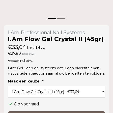
I.Am Professional Nail Systems
I.Am Flow Gel Crystal II (45gr)
€33,64
Incl btw.
€27,80
Excl btw.
42,05
Incl btw.
I.Am Gel - een gel systeem dat u een diversiteit van
viscositeiten biedt om aan al uw behoeften te voldoen.
Maak een keuze:
*
Op voorraad