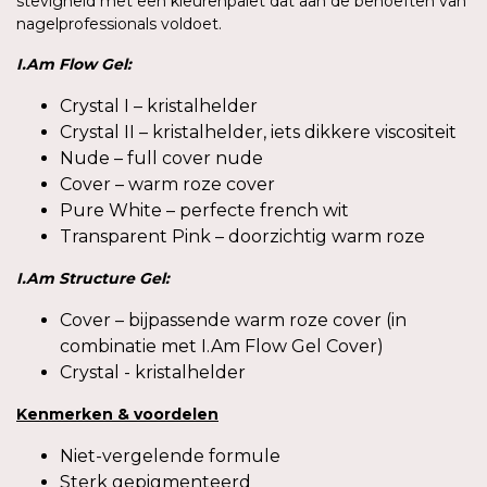
stevigheid met een kleurenpalet dat aan de behoeften van
nagelprofessionals voldoet.
I.Am
Flow Gel:
Crystal I – kristalhelder
Crystal II – kristalhelder, iets dikkere viscositeit
Nude – full cover nude
Cover – warm roze cover
Pure White – perfecte french wit
Transparent Pink – doorzichtig warm roze
I.Am
Structure Gel:
Cover – bijpassende warm roze cover (in
combinatie met I.Am Flow Gel Cover)
Crystal - kristalhelder
Kenmerken
&
voordelen
Niet-vergelende formule
Sterk gepigmenteerd