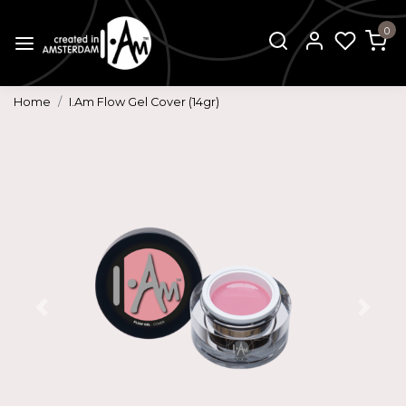
0
Home
I.Am Flow Gel Cover (14gr)
Vorige
Volg