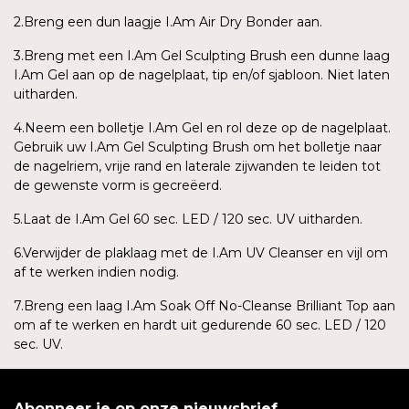
2.Breng een dun laagje I.Am Air Dry Bonder aan.
3.Breng met een I.Am Gel Sculpting Brush een dunne laag
I.Am Gel aan op de nagelplaat, tip en/of sjabloon. Niet laten
uitharden.
4.Neem een bolletje I.Am Gel en rol deze op de nagelplaat.
Gebruik uw I.Am Gel Sculpting Brush om het bolletje naar
de nagelriem, vrije rand en laterale zijwanden te leiden tot
de gewenste vorm is gecreëerd.
5.Laat de I.Am Gel 60 sec. LED / 120 sec. UV uitharden.
6.Verwijder de plaklaag met de I.Am UV Cleanser en vijl om
af te werken indien nodig.
7.Breng een laag I.Am Soak Off No-Cleanse Brilliant Top aan
om af te werken en hardt uit gedurende 60 sec. LED / 120
sec. UV.
Abonneer je op onze nieuwsbrief