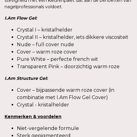
stevigheid met een kleurenpalet dat aan de behoeften van
nagelprofessionals voldoet.
I.Am
Flow Gel:
Crystal I – kristalhelder
Crystal II – kristalhelder, iets dikkere viscositeit
Nude – full cover nude
Cover – warm roze cover
Pure White – perfecte french wit
Transparent Pink – doorzichtig warm roze
I.Am
Structure Gel:
Cover – bijpassende warm roze cover (in
combinatie met I.Am Flow Gel Cover)
Crystal - kristalhelder
Kenmerken
&
voordelen
Niet-vergelende formule
Sterk gepigmenteerd