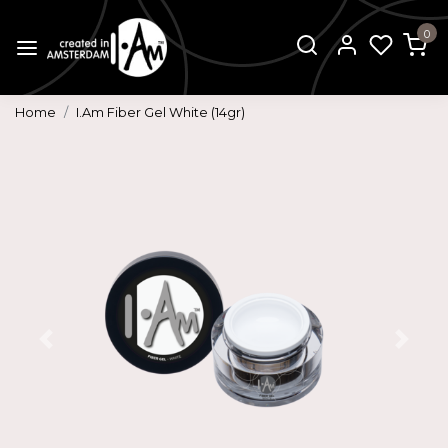
0
Home
I.Am Fiber Gel White (14gr)
Vorige
Volg