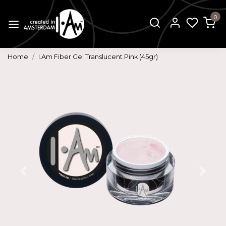
0
Home
I.Am Fiber Gel Translucent Pink (45gr)
Vorige
Volg