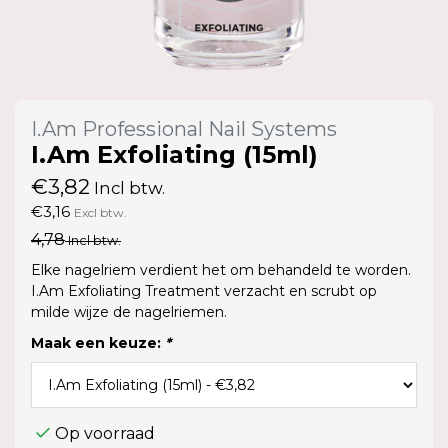
I.Am Professional Nail Systems
I.Am Exfoliating (15ml)
€3,82
Incl btw.
€3,16
Excl btw.
4,78
Incl btw.
Elke nagelriem verdient het om behandeld te worden.
I.Am Exfoliating Treatment verzacht en scrubt op
milde wijze de nagelriemen.
Maak een keuze:
*
Op voorraad