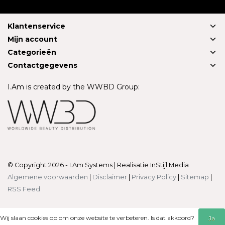
Klantenservice
Mijn account
Categorieën
Contactgegevens
I.Am is created by the WWBD Group:
© Copyright 2026 - I.Am Systems | Realisatie
InStijl Media
Algemene voorwaarden
|
Disclaimer
|
Privacy Policy
|
Sitemap
|
RSS Feed
Wij slaan cookies op om onze website te verbeteren. Is dat akkoord?
Ja