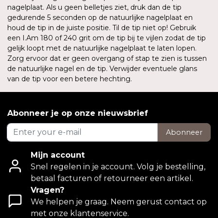
nagelplaat. Als u geen belletjes ziet, druk dan de tip
gedurende 5 seconden op de natuurlijke nagelplaat en
houd de tip in de juiste positie. Til de tip niet op! Gebruik
een I.Am 180 of 240 grit om de tip bij te vijlen zodat de tip
gelijk loopt met de natuurlijke nagelplaat te laten lopen.
Zorg ervoor dat er geen overgang of stap te zien is tussen
de natuurlijke nagel en de tip. Verwijder eventuele glans
van de tip voor een betere hechting.
Abonneer je op onze nieuwsbrief
Abonneer
Mijn account
Snel regelen in je account. Volg je bestelling,
betaal facturen of retourneer een artikel.
Vragen?
We helpen je graag. Neem gerust contact op
met onze klantenservice.