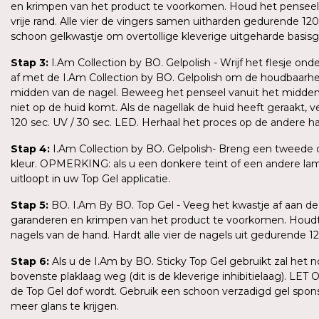
en krimpen van het product te voorkomen. Houd het penseel 
vrije rand. Alle vier de vingers samen uitharden gedurende 1
schoon gelkwastje om overtollige kleverige uitgeharde basis
Stap 3:
I.Am Collection by BO. Gelpolish - Wrijf het flesje 
af met de I.Am Collection by BO. Gelpolish om de houdbaarhe
midden van de nagel. Beweeg het penseel vanuit het midden v
niet op de huid komt. Als de nagellak de huid heeft geraakt, 
120 sec. UV / 30 sec. LED. Herhaal het proces op de andere 
Stap 4:
I.Am Collection by BO. Gelpolish- Breng een tweede d
kleur. OPMERKING: als u een donkere teint of een andere lamp
uitloopt in uw Top Gel applicatie.
Stap 5:
BO. I.Am By BO. Top Gel - Veeg het kwastje af aan de 
garanderen en krimpen van het product te voorkomen. Houdt h
nagels van de hand. Hardt alle vier de nagels uit gedurende 
Stap 6:
Als u de I.Am by BO. Sticky Top Gel gebruikt zal het 
bovenste plaklaag weg (dit is de kleverige inhibitielaag). LE
de Top Gel dof wordt. Gebruik een schoon verzadigd gel spons
meer glans te krijgen.