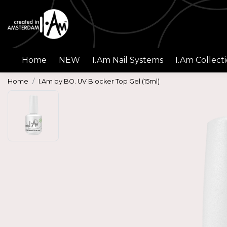
Home
NEW
I.Am Nail Systems
I.Am Collect
Home
I.Am by BO. UV Blocker Top Gel (15ml)