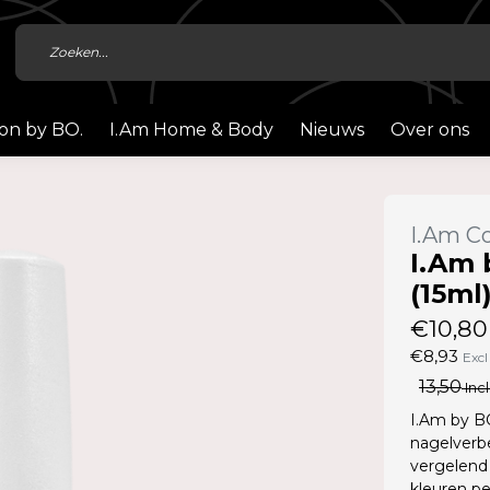
ion by BO.
I.Am Home & Body
Nieuws
Over ons
I.Am Co
I.Am 
(15ml
€10,80
€8,93
Excl
13,50
Incl
I.Am by B
nagelverbe
vergelend 
kleuren pe