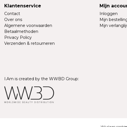
Klantenservice
Mijn accou
Contact
Inloggen
Over ons
Mijn bestelli
Algemene voorwaarden
Mijn verlanglij
Betaalmethoden
Privacy Policy
Verzenden & retourneren
I.Am is created by the WWBD Group:
© Copyright 2026 - I.Am Systems | Realisatie
InStijl Media
Wij slaan cooki