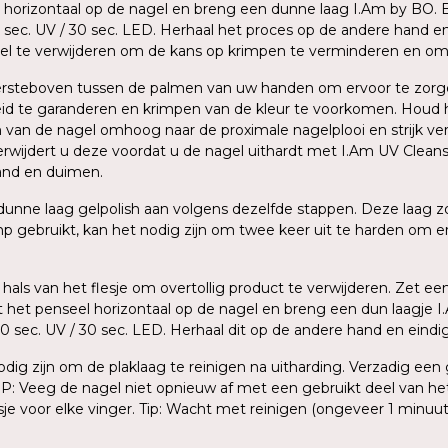
horizontaal op de nagel en breng een dunne laag I.Am by BO. B
20 sec. UV / 30 sec. LED. Herhaal het proces op de andere hand 
gel te verwijderen om de kans op krimpen te verminderen en om
ondersteboven tussen de palmen van uw handen om ervoor te zor
id te garanderen en krimpen van de kleur te voorkomen. Houd h
an de nagel omhoog naar de proximale nagelplooi en strijk verv
verwijdert u deze voordat u de nagel uithardt met I.Am UV Cleans
hand en duimen.
unne laag gelpolish aan volgens dezelfde stappen. Deze laag z
 gebruikt, kan het nodig zijn om twee keer uit te harden om ervo
hals van het flesje om overtollig product te verwijderen. Zet ee
et penseel horizontaal op de nagel en breng een dun laagje I.A
120 sec. UV / 30 sec. LED. Herhaal dit op de andere hand en ei
nodig zijn om de plaklaag te reinigen na uitharding. Verzadig ee
T OP: Veeg de nagel niet opnieuw af met een gebruikt deel van he
je voor elke vinger. Tip: Wacht met reinigen (ongeveer 1 minuu