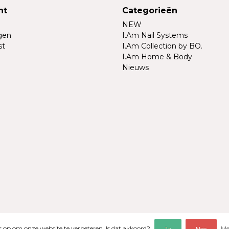
nt
Categorieën
NEW
ngen
I.Am Nail Systems
st
I.Am Collection by BO.
I.Am Home & Body
Nieuws
es op om onze website te verbeteren. Is dat akkoord?
Me
Ja
Nee