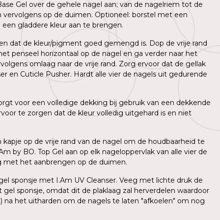
ase Gel over de gehele nagel aan; van de nagelriem tot de
en vervolgens op de duimen. Optioneel: borstel met een
 een gladdere kleur aan te brengen.
gen dat de kleur/pigment goed gemengd is. Dop de vrije rand
et penseel horizontaal op de nagel en ga verder naar het
olgens omlaag naar de vrije rand. Zorg ervoor dat de gellak
er en Cuticle Pusher. Hardt alle vier de nagels uit gedurende
orgt voor een volledige dekking bij gebruik van een dekkende
or te zorgen dat de kleur volledig uitgehard is en niet
n kapje op de vrije rand van de nagel om de houdbaarheid te
m by BO. Top Gel aan op elk nageloppervlak van alle vier de
ndig met het aanbrengen op de duimen.
n gel sponsje met I.Am UV Cleanser. Veeg met lichte druk de
t gel sponsje, omdat dit de plaklaag zal herverdelen waardoor
t) na het uitharden om de nagels te laten "afkoelen" om nog