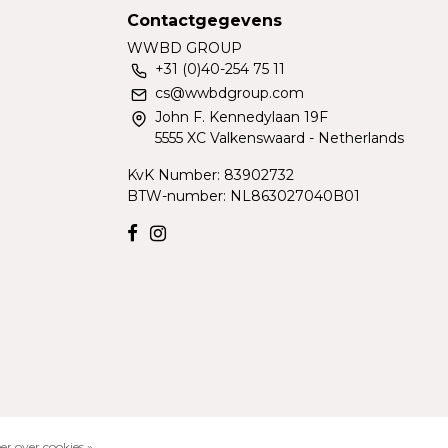
Contactgegevens
WWBD GROUP
+31 (0)40-254 75 11
cs@wwbdgroup.com
John F. Kennedylaan 19F
5555 XC Valkenswaard - Netherlands
KvK Number: 83902732
BTW-number: NL863027040B01
er over cookies »