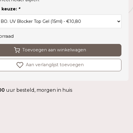
 keuze:
*
orraad
Toevoegen aan winkelwagen
Aan verlanglijst toevoegen
00
uur besteld, morgen in huis