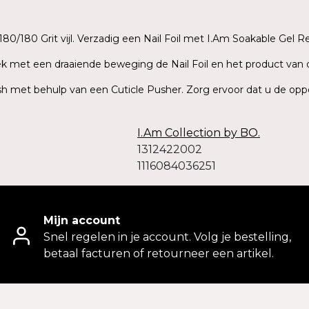
0/180 Grit vijl. Verzadig een Nail Foil met I.Am Soakable Gel R
rek met een draaiende beweging de Nail Foil en het product van 
ish met behulp van een Cuticle Pusher. Zorg ervoor dat u de opp
I.Am Collection by BO.
1312422002
1116084036251
Mijn account
Snel regelen in je account. Volg je bestelling,
betaal facturen of retourneer een artikel.