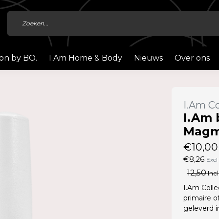
ion by BO.
I.Am Home & Body
Nieuws
Over ons
I.Am Co
I.Am 
Magm
€10,00
€8,26
Excl
12,50
Incl
I.Am Colle
primaire o
geleverd 