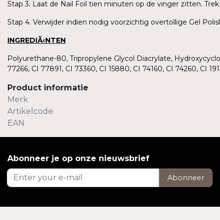
Stap 3. Laat de Nail Foil tien minuten op de vinger zitten. T
Stap 4. Verwijder indien nodig voorzichtig overtollige Gel Pol
INGREDIÃ‹NTEN
Polyurethane-80, Tripropylene Glycol Diacrylate, Hydroxycycl
77266, CI 77891, CI 73360, CI 15880, CI 74160, CI 74260, CI 
Product informatie
Merk
Artikelcode
EAN
Abonneer je op onze nieuwsbrief
Abonneer