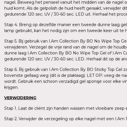
nagel. Beweeg het penseel vanuit het midden van de nagel omh
huid komt. Als de gelpolish de huid heeft geraakt, verwijder 
gedurende 120 sec. UV / 30-60 sec. LED uit. Herhaal het pro
Stap 4. Breng op dezelfde manier een tweede dunne laag gel
lamp gebruikt, kan het nodig zijn om een tweede keer uit te har
Stap 5. Bij gebruik van I.Am Collection By BO No Wipe Top Gel
verwijderen. Verzegel de vrije rand van de nagel om de houd
dunne laag I.Am Collection By BO No Wipe Top Gel of I.Am Coll
gedurende 120 sec. UV / 30-60 sec. LED. Herhaal dit op de a
Stap 6. Bij gebruik van I.Am Collection By BO Sticky Top Gel 
bovenste gellaag weg (dit is de plaklaag). LET OP: veeg de n
wordt. Gebruik een schoon verzadigd gel sponsje voor elke v
krijgen.
VERWIJDERING
Stap 1. Laat de cliënt zijn handen wassen met vloeibare ze
Stap 2. Verwijder de verzegeling op elke nagel met een I.Am 1