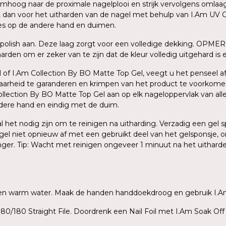
oog naar de proximale nagelplooi en strijk vervolgens omlaag na
dit dan voor het uitharden van de nagel met behulp van I.Am UV C
ces op de andere hand en duimen.
polish aan. Deze laag zorgt voor een volledige dekking. OPMER
den om er zeker van te zijn dat de kleur volledig uitgehard is en
 of I.Am Collection By BO Matte Top Gel, veegt u het penseel af 
baarheid te garanderen en krimpen van het product te voorkome
ection By BO Matte Top Gel aan op elk nageloppervlak van alle v
ndere hand en eindig met de duim.
zal het nodig zijn om te reinigen na uitharding. Verzadig een ge
agel niet opnieuw af met een gebruikt deel van het gelsponsje, o
inger. Tip: Wacht met reinigen ongeveer 1 minuut na het uithar
ep en warm water. Maak de handen handdoekdroog en gebruik I.A
80/180 Straight File. Doordrenk een Nail Foil met I.Am Soak Off