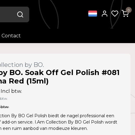
0
Contact
llection by BO.
by BO. Soak Off Gel Polish #081
a Red (15ml)
Incl btw.
 btw.
 btw.
ction By BO Gel Polish biedt de nagel professional een
f add-on service. I.Am Collection By BO Gel Polish wordt
in een ruim aanbod van modieuze kleuren.