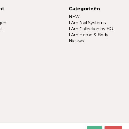
nt
Categorieën
NEW
ngen
I.Am Nail Systems
st
I.Am Collection by BO.
I.Am Home & Body
Nieuws