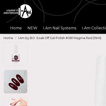
Home
NEW
I.Am Nail Systems
I.Am Collect
Home
I.Am by BO. Soak Off Gel Polish #081 Magma Red (15ml)