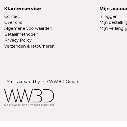
Klantenservice
Mijn accou
Contact
Inloggen
Over ons
Mijn bestelli
Algemene voorwaarden
Mijn verlanglij
Betaalmethoden
Privacy Policy
Verzenden & retourneren
I.Am is created by the WWBD Group:
© Copyright 2026 - I.Am Systems | Realisatie
InStijl Media