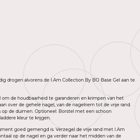
lledig drogen alvorens de I.Am Collection By BO Base Gel aan te
agel om de houdbaarheid te garanderen en krimpen van het
n over de gehele nagel, van de nagelriem tot de vrije rand.
ns op de duimen. Optioneel: Borstel met een schoon
ddere kleur te krijgen.
igment goed gemengd is. Verzegel de vrije rand met I.Am
ntaal op de nagel en ga verder naar het midden van de