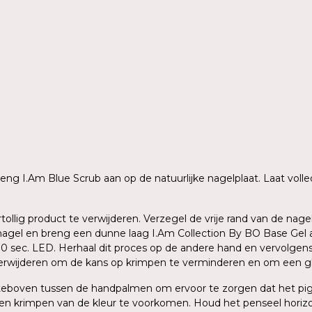
 breng I.Am Blue Scrub aan op de natuurlijke nagelplaat. Laat vo
rtollig product te verwijderen. Verzegel de vrije rand van de n
agel en breng een dunne laag I.Am Collection By BO Base Gel aa
 30 sec. LED. Herhaal dit proces op de andere hand en vervolge
verwijderen om de kans op krimpen te verminderen en om een gla
ersteboven tussen de handpalmen om ervoor te zorgen dat het p
en krimpen van de kleur te voorkomen. Houd het penseel horizo