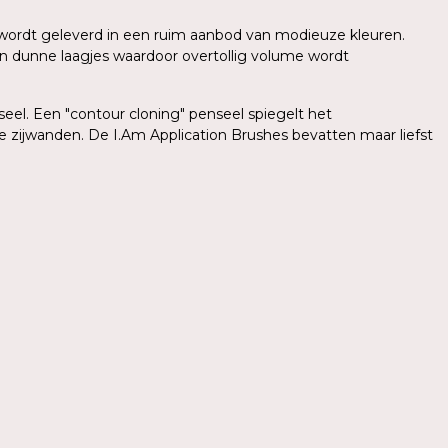
sh wordt geleverd in een ruim aanbod van modieuze kleuren.
in dunne laagjes waardoor overtollig volume wordt
el. Een "contour cloning" penseel spiegelt het
e zijwanden. De I.Am Application Brushes bevatten maar liefst