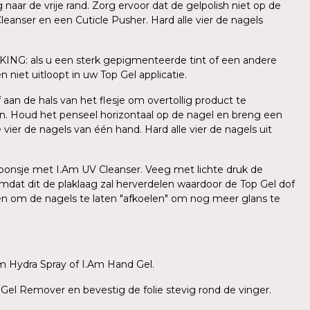
ar de vrije rand. Zorg ervoor dat de gelpolish niet op de
leanser en een Cuticle Pusher. Hard alle vier de nagels
KING: als u een sterk gepigmenteerde tint of een andere
 niet uitloopt in uw Top Gel applicatie.
aan de hals van het flesje om overtollig product te
n. Houd het penseel horizontaal op de nagel en breng een
ier de nagels van één hand. Hard alle vier de nagels uit
l sponsje met I.Am UV Cleanser. Veeg met lichte druk de
mdat dit de plaklaag zal herverdelen waardoor de Top Gel dof
den om de nagels te laten "afkoelen" om nog meer glans te
m Hydra Spray of I.Am Hand Gel.
 Gel Remover en bevestig de folie stevig rond de vinger.