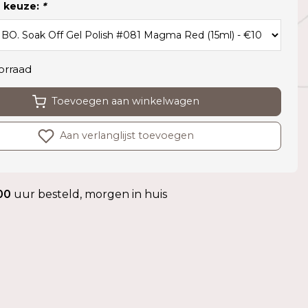
 keuze:
*
orraad
Toevoegen aan winkelwagen
Aan verlanglijst toevoegen
00
uur besteld, morgen in huis