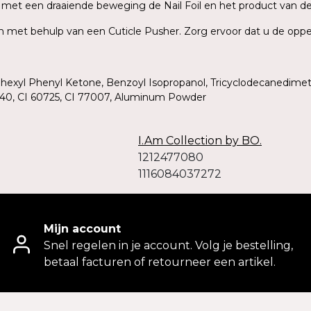
rek met een draaiende beweging de Nail Foil en het product van d
ish met behulp van een Cuticle Pusher. Zorg ervoor dat u de oppe
ohexyl Phenyl Ketone, Benzoyl Isopropanol, Tricyclodecanedimet
19140, CI 60725, CI 77007, Aluminum Powder
I.Am Collection by BO.
1212477080
1116084037272
Mijn account
Snel regelen in je account. Volg je bestelling,
betaal facturen of retourneer een artikel.