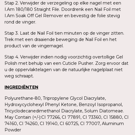
Stap 2. Verwijder de verzegeling op elke nagel met een
I.Am 180/180 Straight File. Doordrenk een Nail Foil met
I.Am Soak Off Gel Remover en bevestig de folie stevig
rond de vinger.
Stap 3. Laat de Nail Foil tien minuten op de vinger zitten.
Trek met een draaiende beweging de Nail Foil en het
product van de vingernagel.
Stap 4. Verwijder indien nodig voorzichtig overtollige Gel
Polish met behulp van een Cuticle Pusher. Zorg ervoor dat
u de oppervlaktelagen van de natuurlijke nagelplaat niet
weg schraapt.
INGREDIËNTEN
Polyurethane-80, Tripropylene Glycol Diacrylate,
Hydroxycyclohexyl Phenyl Ketone, Benzoyl Isopropanol,
Tricyclodecanedimethanol Diacrylate, Solum Diatomeae.
May Contain (+/-):CI 77266, CI 77891, CI 73360, CI 15880, CI
74160, CI 74260, CI 19140, CI 60725, CI 77007, Aluminum
Powder