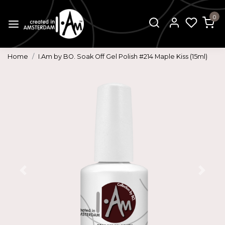
0
Home
I.Am by BO. Soak Off Gel Polish #214 Maple Kiss (15ml)
Vorige
Volg