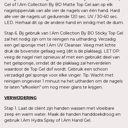
Gel of I.Am Collection By BO Matte Top Gel aan op elk
nageloppervlak van alle vier de nagels van één hand. Hard
alle vier de nagels uit gedurende 120 sec. UV / 30-60 sec.
LED. Herhaal dit op de andere hand en eindig met de duim.
Stap 6. Bij gebruik van I.Am Collection By BO Sticky Top Gel
zal het nodig zijn om te reinigen na uitharding. Verzadig
een gel sponsje met I.Am UV Cleanser. Veeg met lichte
druk de bovenste gellaag weg (dit is de plaklaag). LET OP:
veeg de nagel niet opnieuw af met een gebruikt deel van
het gelsponsje, omdat dit de plaklaag zal herverdelen
waardoor de Top Gel dof wordt. Gebruik een schoon
verzadigd gel sponsje voor elke vinger. Tip: Wacht met
reinigen ongeveer 1 minuut na het uitharden om de nagels
te laten "afkoelen" om nog meer glans te krijgen.
VERWIJDERING
Stap 1. Laat de cliënt zijn handen wassen met vloeibare
zeep en warm water. Maak de handen handdoekdroog en
gebruik I.Am Hydra Spray of I.Am Hand Gel.