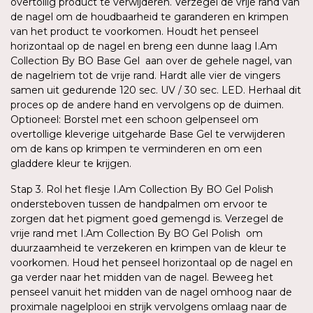
overtollig product te verwijderen. Verzegel de vrije rand van
de nagel om de houdbaarheid te garanderen en krimpen
van het product te voorkomen. Houdt het penseel
horizontaal op de nagel en breng een dunne laag I.Am
Collection By BO Base Gel aan over de gehele nagel, van
de nagelriem tot de vrije rand. Hardt alle vier de vingers
samen uit gedurende 120 sec. UV / 30 sec. LED. Herhaal dit
proces op de andere hand en vervolgens op de duimen.
Optioneel: Borstel met een schoon gelpenseel om
overtollige kleverige uitgeharde Base Gel te verwijderen
om de kans op krimpen te verminderen en om een
gladdere kleur te krijgen.
Stap 3. Rol het flesje I.Am Collection By BO Gel Polish
ondersteboven tussen de handpalmen om ervoor te
zorgen dat het pigment goed gemengd is. Verzegel de
vrije rand met I.Am Collection By BO Gel Polish om
duurzaamheid te verzekeren en krimpen van de kleur te
voorkomen. Houd het penseel horizontaal op de nagel en
ga verder naar het midden van de nagel. Beweeg het
penseel vanuit het midden van de nagel omhoog naar de
proximale nagelplooi en strijk vervolgens omlaag naar de