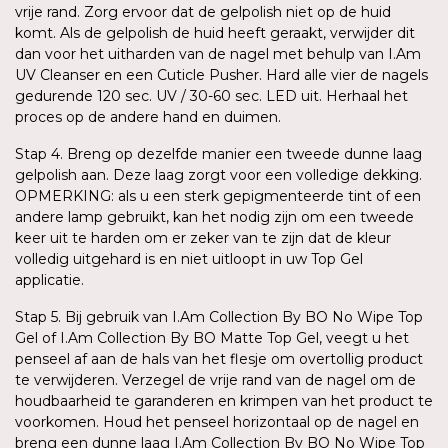
vrije rand. Zorg ervoor dat de gelpolish niet op de huid
komt. Als de gelpolish de huid heeft geraakt, verwijder dit
dan voor het uitharden van de nagel met behulp van I.Am
UV Cleanser en een Cuticle Pusher. Hard alle vier de nagels
gedurende 120 sec. UV / 30-60 sec. LED uit. Herhaal het
proces op de andere hand en duimen.
Stap 4. Breng op dezelfde manier een tweede dunne laag
gelpolish aan. Deze laag zorgt voor een volledige dekking.
OPMERKING: als u een sterk gepigmenteerde tint of een
andere lamp gebruikt, kan het nodig zijn om een tweede
keer uit te harden om er zeker van te zijn dat de kleur
volledig uitgehard is en niet uitloopt in uw Top Gel
applicatie.
Stap 5. Bij gebruik van I.Am Collection By BO No Wipe Top
Gel of I.Am Collection By BO Matte Top Gel, veegt u het
penseel af aan de hals van het flesje om overtollig product
te verwijderen. Verzegel de vrije rand van de nagel om de
houdbaarheid te garanderen en krimpen van het product te
voorkomen. Houd het penseel horizontaal op de nagel en
breng een dunne laag I.Am Collection By BO No Wipe Top