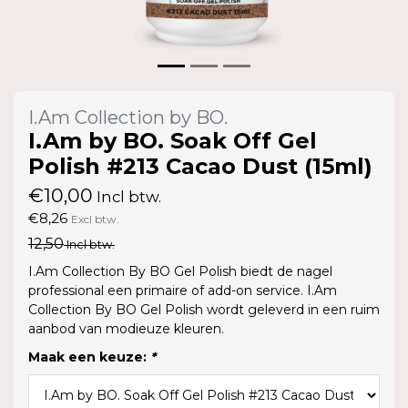
I.Am Collection by BO.
I.Am by BO. Soak Off Gel
Polish #213 Cacao Dust (15ml)
€10,00
Incl btw.
€8,26
Excl btw.
12,50
Incl btw.
I.Am Collection By BO Gel Polish biedt de nagel
professional een primaire of add-on service. I.Am
Collection By BO Gel Polish wordt geleverd in een ruim
aanbod van modieuze kleuren.
Maak een keuze:
*