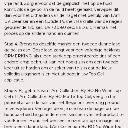
vrije rand. Zorg ervoor dat de gelpolish niet op de huid
komt. Als de gelpolish de huid heeft geraakt, verwijder dit
dan voor het uitharden van de nagel met behulp van I.Am
UV Cleanser en een Cuticle Pusher. Hard alle vier de nagels
gedurende 120 sec. UV / 30-60 sec. LED uit. Herhaal het
proces op de andere hand en duimen.
Stap 4. Breng op dezelfde manier een tweede dunne laag
gelpolish aan. Deze laag zorgt voor een volledige dekking.
OPMERKING: als u een sterk gepigmenteerde tint of een
andere lamp gebruikt, kan het nodig zijn om een tweede
keer uit te harden om er zeker van te zijn dat de kleur
volledig uitgehard is en niet uitloopt in uw Top Gel
applicatie.
Stap 5. Bij gebruik van I.Am Collection By BO No Wipe Top
Gel of I.Am Collection By BO Matte Top Gel, veegt u het
penseel af aan de hals van het flesje om overtollig product
te verwijderen. Verzegel de vrije rand van de nagel om de
houdbaarheid te garanderen en krimpen van het product te
voorkomen. Houd het penseel horizontaal op de nagel en
breng een dunne laag I.Am Collection By BO No Wipe Top