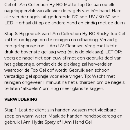
Gel of I.Am Collection By BO Matte Top Gel aan op elk
nageloppervlak van alle vier de nagels van één hand. Hard
alle vier de nagels uit gedurende 120 sec. UV / 30-60 sec.
LED. Herhaal dit op de andere hand en eindig met de duim.
Stap 6. Bij gebruik van I.Am Collection By BO Sticky Top Gel
zal het nodig zijn om te reinigen na uitharding. Verzadig
een gel sponsje met I.Am UV Cleanser. Veeg met lichte
druk de bovenste gellaag weg (dit is de plaklaag). LET OP:
veeg de nagel niet opnieuw af met een gebruikt deel van
het gelsponsje, omdat dit de plaklaag zal herverdelen
waardoor de Top Gel dof wordt. Gebruik een schoon
verzadigd gel sponsje voor elke vinger. Tip: Wacht met
reinigen ongeveer 1 minuut na het uitharden om de nagels
te laten "afkoelen" om nog meer glans te krijgen.
VERWIJDERING
Stap 1. Laat de cliënt zijn handen wassen met vloeibare
zeep en warm water. Maak de handen handdoekdroog en
gebruik I.Am Hydra Spray of I.Am Hand Gel.