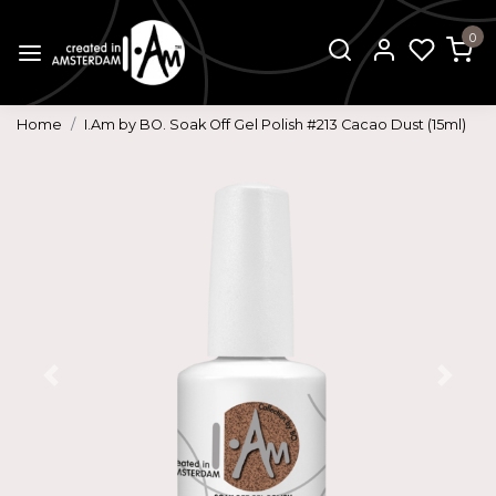
0
Home
I.Am by BO. Soak Off Gel Polish #213 Cacao Dust (15ml)
Vorige
Volg