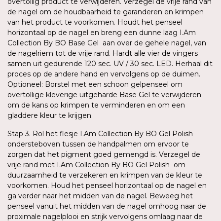
overtollig product te verwijderen. Verzegel de vrije rand van
de nagel om de houdbaarheid te garanderen en krimpen
van het product te voorkomen. Houdt het penseel
horizontaal op de nagel en breng een dunne laag I.Am
Collection By BO Base Gel aan over de gehele nagel, van
de nagelriem tot de vrije rand. Hardt alle vier de vingers
samen uit gedurende 120 sec. UV / 30 sec. LED. Herhaal dit
proces op de andere hand en vervolgens op de duimen.
Optioneel: Borstel met een schoon gelpenseel om
overtollige kleverige uitgeharde Base Gel te verwijderen
om de kans op krimpen te verminderen en om een
gladdere kleur te krijgen.
Stap 3. Rol het flesje I.Am Collection By BO Gel Polish
ondersteboven tussen de handpalmen om ervoor te
zorgen dat het pigment goed gemengd is. Verzegel de
vrije rand met I.Am Collection By BO Gel Polish om
duurzaamheid te verzekeren en krimpen van de kleur te
voorkomen. Houd het penseel horizontaal op de nagel en
ga verder naar het midden van de nagel. Beweeg het
penseel vanuit het midden van de nagel omhoog naar de
proximale nagelplooi en strijk vervolgens omlaag naar de