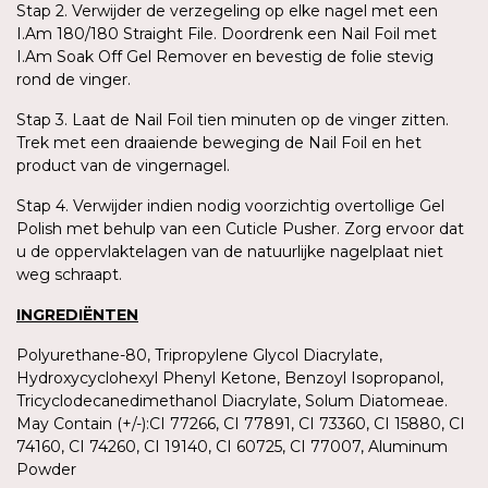
Stap 2. Verwijder de verzegeling op elke nagel met een
I.Am 180/180 Straight File. Doordrenk een Nail Foil met
I.Am Soak Off Gel Remover en bevestig de folie stevig
rond de vinger.
Stap 3. Laat de Nail Foil tien minuten op de vinger zitten.
Trek met een draaiende beweging de Nail Foil en het
product van de vingernagel.
Stap 4. Verwijder indien nodig voorzichtig overtollige Gel
Polish met behulp van een Cuticle Pusher. Zorg ervoor dat
u de oppervlaktelagen van de natuurlijke nagelplaat niet
weg schraapt.
INGREDIËNTEN
Polyurethane-80, Tripropylene Glycol Diacrylate,
Hydroxycyclohexyl Phenyl Ketone, Benzoyl Isopropanol,
Tricyclodecanedimethanol Diacrylate, Solum Diatomeae.
May Contain (+/-):CI 77266, CI 77891, CI 73360, CI 15880, CI
74160, CI 74260, CI 19140, CI 60725, CI 77007, Aluminum
Powder