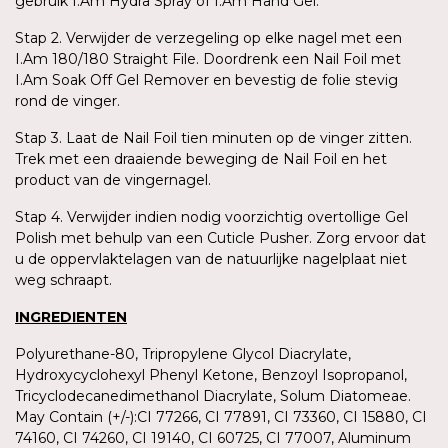
gebruik I.Am Hydra Spray of I.Am Hand Gel.
Stap 2. Verwijder de verzegeling op elke nagel met een
I.Am 180/180 Straight File. Doordrenk een Nail Foil met
I.Am Soak Off Gel Remover en bevestig de folie stevig
rond de vinger.
Stap 3. Laat de Nail Foil tien minuten op de vinger zitten.
Trek met een draaiende beweging de Nail Foil en het
product van de vingernagel.
Stap 4. Verwijder indien nodig voorzichtig overtollige Gel
Polish met behulp van een Cuticle Pusher. Zorg ervoor dat
u de oppervlaktelagen van de natuurlijke nagelplaat niet
weg schraapt.
INGREDIENTEN
Polyurethane-80, Tripropylene Glycol Diacrylate,
Hydroxycyclohexyl Phenyl Ketone, Benzoyl Isopropanol,
Tricyclodecanedimethanol Diacrylate, Solum Diatomeae.
May Contain (+/-):CI 77266, CI 77891, CI 73360, CI 15880, CI
74160, CI 74260, CI 19140, CI 60725, CI 77007, Aluminum