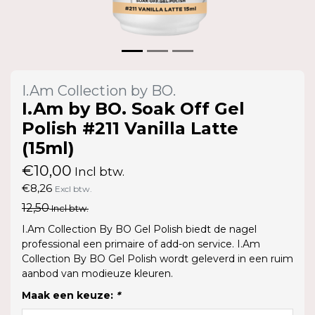
I.Am Collection by BO.
I.Am by BO. Soak Off Gel
Polish #211 Vanilla Latte
(15ml)
€10,00
Incl btw.
€8,26
Excl btw.
12,50
Incl btw.
I.Am Collection By BO Gel Polish biedt de nagel
professional een primaire of add-on service. I.Am
Collection By BO Gel Polish wordt geleverd in een ruim
aanbod van modieuze kleuren.
Maak een keuze:
*