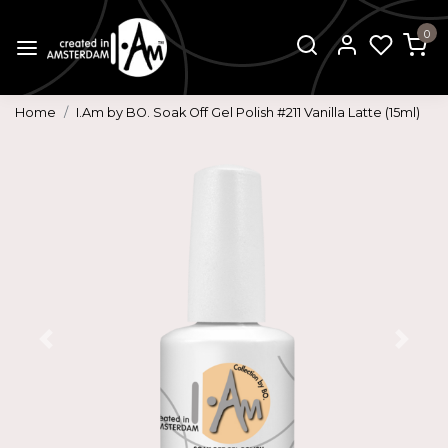
0
Home
I.Am by BO. Soak Off Gel Polish #211 Vanilla Latte (15ml)
Vorige
Volg