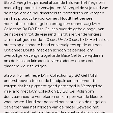
Stap 2. Veeg het penseel af aan de hals van het flesje om
overtollig product te verwijderen. Verzegel de vrije rand van
de nagel om de houdbaarheid te garanderen en krimpen
van het product te voorkomen. Houdt het penseel
horizontaal op de nagel en breng een dunne laag I.Am
Collection By BO Base Gel aan over de gehele nagel, van
de nagelriem tot de vrije rand. Hardt alle vier de vingers
samen uit gedurende 120 sec. UV / 30 sec. LED. Herhaal dit
proces op de andere hand en vervolgens op de duimen.
Optioneel: Borstel met een schoon gelpenseel om
overtollige kleverige uitgeharde Base Gel te verwijderen
om de kans op krimpen te verminderen en om een
gladdere kleur te krijgen.
Stap 3. Rol het flesje I.Am Collection By BO Gel Polish
ondersteboven tussen de handpalmen om ervoor te
zorgen dat het pigment goed gemengd is. Verzegel de
vrije rand met I.Am Collection By BO Gel Polish om
duurzaamheid te verzekeren en krimpen van de kleur te
voorkomen. Houd het penseel horizontaal op de nagel en
ga verder naar het midden van de nagel. Beweeg het
penseel vanuit het midden van de nagel omhoog naar de