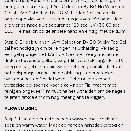
voorkomen. Houd het penseel horizontaal op de nagel en
breng een dunne laag I.Am Collection By BO No Wipe Top
Gel of I.Am Collection By BO Matte Top Gel aan op elk
nageloppervlak van alle vier de nagels van één hand. Hard
alle vier de nagels uit gedurende 120 sec. UV / 30-60 sec.
LED. Herhaal dit op de andere hand en eindig met de duim.
Stap 6. Bij gebruik van I.Am Collection By BO Sticky Top Gel
zal het nodig zijn om te reinigen na uitharding. Verzadig
een gel sponsje met I.Am UV Cleanser. Veeg met lichte
druk de bovenste gellaag weg (dit is de plaklaag). LET OP:
veeg de nagel niet opnieuw af met een gebruikt deel van
het gelsponsje, omdat dit de plaklaag zal herverdelen
waardoor de Top Gel dof wordt. Gebruik een schoon
verzadigd gel sponsje voor elke vinger. Tip: Wacht met
reinigen ongeveer 1 minuut na het uitharden om de nagels
te laten "afkoelen" om nog meer glans te krijgen.
VERWIJDERING
Stap 1. Laat de cliënt zijn handen wassen met vloeibare
zeep en warm water. Maak de handen handdoekdroog en