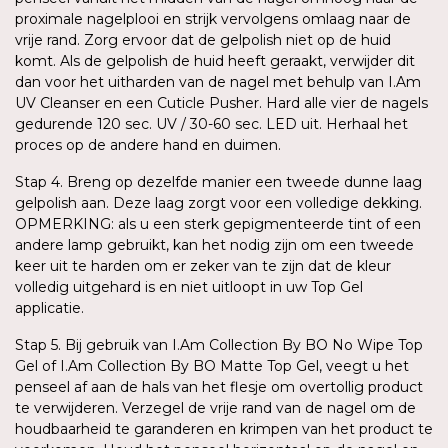
proximale nagelplooi en strijk vervolgens omlaag naar de
vrije rand. Zorg ervoor dat de gelpolish niet op de huid
komt. Als de gelpolish de huid heeft geraakt, verwijder dit
dan voor het uitharden van de nagel met behulp van I.Am
UV Cleanser en een Cuticle Pusher. Hard alle vier de nagels
gedurende 120 sec. UV / 30-60 sec. LED uit. Herhaal het
proces op de andere hand en duimen.
Stap 4. Breng op dezelfde manier een tweede dunne laag
gelpolish aan. Deze laag zorgt voor een volledige dekking.
OPMERKING: als u een sterk gepigmenteerde tint of een
andere lamp gebruikt, kan het nodig zijn om een tweede
keer uit te harden om er zeker van te zijn dat de kleur
volledig uitgehard is en niet uitloopt in uw Top Gel
applicatie.
Stap 5. Bij gebruik van I.Am Collection By BO No Wipe Top
Gel of I.Am Collection By BO Matte Top Gel, veegt u het
penseel af aan de hals van het flesje om overtollig product
te verwijderen. Verzegel de vrije rand van de nagel om de
houdbaarheid te garanderen en krimpen van het product te