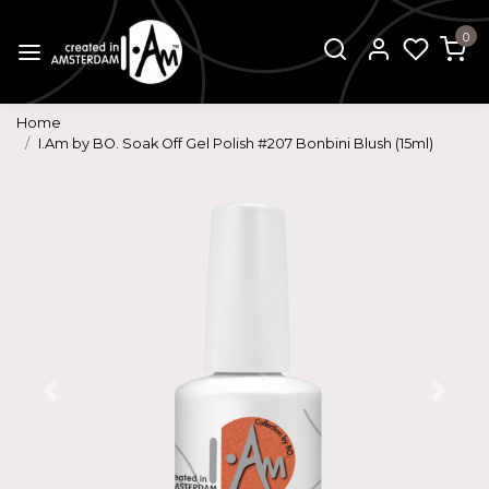
0
Home
I.Am by BO. Soak Off Gel Polish #207 Bonbini Blush (15ml)
Vorige
Volg