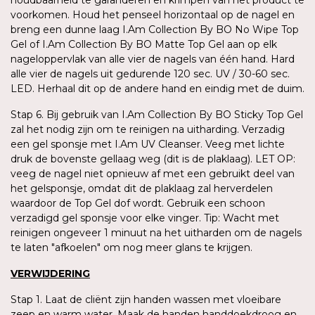
voorkomen. Houd het penseel horizontaal op de nagel en
breng een dunne laag I.Am Collection By BO No Wipe Top
Gel of I.Am Collection By BO Matte Top Gel aan op elk
nageloppervlak van alle vier de nagels van één hand. Hard
alle vier de nagels uit gedurende 120 sec. UV / 30-60 sec.
LED. Herhaal dit op de andere hand en eindig met de duim.
Stap 6. Bij gebruik van I.Am Collection By BO Sticky Top Gel
zal het nodig zijn om te reinigen na uitharding. Verzadig
een gel sponsje met I.Am UV Cleanser. Veeg met lichte
druk de bovenste gellaag weg (dit is de plaklaag). LET OP:
veeg de nagel niet opnieuw af met een gebruikt deel van
het gelsponsje, omdat dit de plaklaag zal herverdelen
waardoor de Top Gel dof wordt. Gebruik een schoon
verzadigd gel sponsje voor elke vinger. Tip: Wacht met
reinigen ongeveer 1 minuut na het uitharden om de nagels
te laten "afkoelen" om nog meer glans te krijgen.
VERWIJDERING
Stap 1. Laat de cliënt zijn handen wassen met vloeibare
zeep en warm water. Maak de handen handdoekdroog en