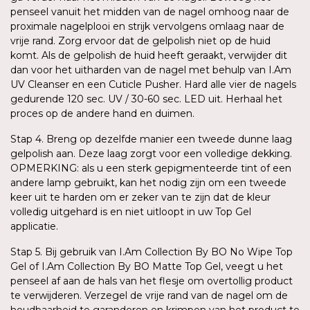
penseel vanuit het midden van de nagel omhoog naar de
proximale nagelplooi en strijk vervolgens omlaag naar de
vrije rand. Zorg ervoor dat de gelpolish niet op de huid
komt. Als de gelpolish de huid heeft geraakt, verwijder dit
dan voor het uitharden van de nagel met behulp van I.Am
UV Cleanser en een Cuticle Pusher. Hard alle vier de nagels
gedurende 120 sec. UV / 30-60 sec. LED uit. Herhaal het
proces op de andere hand en duimen.
Stap 4. Breng op dezelfde manier een tweede dunne laag
gelpolish aan. Deze laag zorgt voor een volledige dekking.
OPMERKING: als u een sterk gepigmenteerde tint of een
andere lamp gebruikt, kan het nodig zijn om een tweede
keer uit te harden om er zeker van te zijn dat de kleur
volledig uitgehard is en niet uitloopt in uw Top Gel
applicatie.
Stap 5. Bij gebruik van I.Am Collection By BO No Wipe Top
Gel of I.Am Collection By BO Matte Top Gel, veegt u het
penseel af aan de hals van het flesje om overtollig product
te verwijderen. Verzegel de vrije rand van de nagel om de
houdbaarheid te garanderen en krimpen van het product te