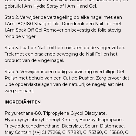
gebruik I.Am Hydra Spray of I.Am Hand Gel.
Stap 2. Verwijder de verzegeling op elke nagel met een
I.Am 180/180 Straight File. Doordrenk een Nail Foil met
I.Am Soak Off Gel Remover en bevestig de folie stevig
rond de vinger.
Stap 3. Laat de Nail Foil tien minuten op de vinger zitten.
Trek met een draaiende beweging de Nail Foil en het
product van de vingernagel.
Stap 4. Verwijder indien nodig voorzichtig overtollige Gel
Polish met behulp van een Cuticle Pusher. Zorg ervoor dat
u de oppervlaktelagen van de natuurlijke nagelplaat niet
weg schraapt.
INGREDIÃ‹NTEN
Polyurethane-80, Tripropylene Glycol Diacrylate,
Hydroxycyclohexyl Phenyl Ketone, Benzoyl Isopropanol,
Tricyclodecanedimethanol Diacrylate, Solum Diatomeae.
May Contain (+/-):CI 77266, CI 77891, CI 73360, CI 15880, CI