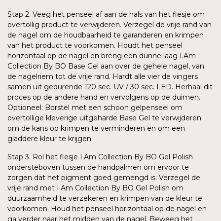
Stap 2. Veeg het penseel af aan de hals van het flesje om
overtollig product te verwijderen. Verzegel de vrije rand van
de nagel om de houdbaarheid te garanderen en krimpen
van het product te voorkomen. Houdt het penseel
horizontaal op de nagel en breng een dunne laag I.Am
Collection By BO Base Gel aan over de gehele nagel, van
de nagelriem tot de vrije rand. Hardt alle vier de vingers
samen uit gedurende 120 sec. UV / 30 sec. LED. Herhaal dit
proces op de andere hand en vervolgens op de duimen.
Optioneel: Borstel met een schoon gelpenseel om
overtollige kleverige uitgeharde Base Gel te verwijderen
om de kans op krimpen te verminderen en om een
gladdere kleur te krijgen.
Stap 3. Rol het flesje I.Am Collection By BO Gel Polish
ondersteboven tussen de handpalmen om ervoor te
zorgen dat het pigment goed gemengd is. Verzegel de
vrije rand met I.Am Collection By BO Gel Polish om
duurzaamheid te verzekeren en krimpen van de kleur te
voorkomen. Houd het penseel horizontaal op de nagel en
ga verder naar het midden van de nagel. Beweeg het