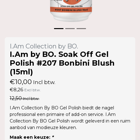
I.Am Collection by BO.
I.Am by BO. Soak Off Gel
Polish #207 Bonbini Blush
(15ml)
€10,00
Incl btw.
€8,26
Excl btw.
12,50
Incl btw.
I.Am Collection By BO Gel Polish biedt de nagel
professional een primaire of add-on service. I.Am
Collection By BO Gel Polish wordt geleverd in een ruim
aanbod van modieuze kleuren.
Maak een keuze:
*