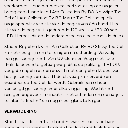
voorkomen. Houd het penseel horizontaal op de nagel en
breng een dunne laag I.Am Collection By BO No Wipe Top
Gel of I.Am Collection By BO Matte Top Gel aan op elk
nageloppervlak van alle vier de nagels van één hand. Hard
alle vier de nagels uit gedurende 120 sec. UV / 30-60 sec.
LED. Herhaal dit op de andere hand en eindig met de duim.
Stap 6. Bij gebruik van I.Am Collection By BO Sticky Top Gel
zal het nodig zijn om te reinigen na uitharding. Verzadig
een gel sponsje met I.Am UV Cleanser. Veeg met lichte
druk de bovenste gellaag weg (dit is de plaklaag). LET OP:
veeg de nagel niet opnieuw af met een gebruikt deel van
het gelsponsje, omdat dit de plaklaag zal herverdelen
waardoor de Top Gel dof wordt. Gebruik een schoon
verzadigd gel sponsje voor elke vinger. Tip: Wacht met
reinigen ongeveer 1 minuut na het uitharden om de nagels
te laten "afkoelen" om nog meer glans te krijgen.
VERWIJDERING
Stap 1. Laat de cliënt zijn handen wassen met vloeibare
zeep en warm water. Maak de handen handdoekdroog en