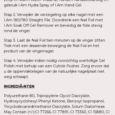
gebruik I.Am Hydra Spray of I.Am Hand Gel.
Stap 2. Verwijder de verzegeling op elke nagel met een
I.Am 180/180 Straight File. Doordrenk een Nail Foil met
I.Am Soak Off Gel Remover en bevestig de folie stevig
rond de vinger.
Stap 3. Laat de Nail Foil tien minuten op de vinger zitten.
Trek met een draaiende beweging de Nail Foil en het
product van de vingernagel.
Stap 4. Verwijder indien nodig voorzichtig overtollige Gel
Polish met behulp van een Cuticle Pusher. Zorg ervoor dat
u de oppervlaktelagen van de natuurlijke nagelplaat niet
weg schraapt.
INGREDIÃ‹NTEN
Polyurethane-80, Tripropylene Glycol Diacrylate,
Hydroxycyclohexyl Phenyl Ketone, Benzoyl Isopropanol,
Tricyclodecanedimethanol Diacrylate, Solum Diatomeae.
May Contain (+/-):CI 77266, CI 77891, CI 73360, CI 15880, CI