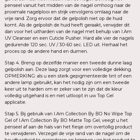
penseel vanuit het midden van de nagel omhoog naar de
proximale nagelplooi en strijk vervolgens omlaag naar de
vrije rand. Zorg ervoor dat de gelpolish niet op de huid
komt. Als de gelpolish de huid heeft geraakt, verwijder dit
dan voor het uitharden van de nagel met behulp van I.Am
UV Cleanser en een Cuticle Pusher. Hard alle vier de nagels
gedurende 120 sec. UV / 30-60 sec. LED uit. Herhaal het
proces op de andere hand en duimen.
Stap 4. Breng op dezelfde manier een tweede dunne laag
gelpolish aan. Deze laag zorgt voor een volledige dekking.
OPMERKING: als u een sterk gepigmenteerde tint of een
andere lamp gebruikt, kan het nodig zijn om een tweede
keer uit te harden om er zeker van te zijn dat de kleur
volledig uitgehard is en niet uitloopt in uw Top Gel
applicatie.
Stap 5. Bij gebruik van I.Am Collection By BO No Wipe Top
Gel of I.Am Collection By BO Matte Top Gel, veegt u het
penseel af aan de hals van het flesje om overtollig product
te verwijderen. Verzegel de vrije rand van de nagel om de
houdbaarheid te garanderen en krimpen van het product te