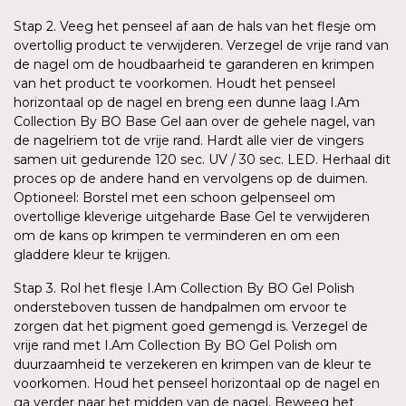
Stap 2. Veeg het penseel af aan de hals van het flesje om
overtollig product te verwijderen. Verzegel de vrije rand van
de nagel om de houdbaarheid te garanderen en krimpen
van het product te voorkomen. Houdt het penseel
horizontaal op de nagel en breng een dunne laag I.Am
Collection By BO Base Gel aan over de gehele nagel, van
de nagelriem tot de vrije rand. Hardt alle vier de vingers
samen uit gedurende 120 sec. UV / 30 sec. LED. Herhaal dit
proces op de andere hand en vervolgens op de duimen.
Optioneel: Borstel met een schoon gelpenseel om
overtollige kleverige uitgeharde Base Gel te verwijderen
om de kans op krimpen te verminderen en om een
gladdere kleur te krijgen.
Stap 3. Rol het flesje I.Am Collection By BO Gel Polish
ondersteboven tussen de handpalmen om ervoor te
zorgen dat het pigment goed gemengd is. Verzegel de
vrije rand met I.Am Collection By BO Gel Polish om
duurzaamheid te verzekeren en krimpen van de kleur te
voorkomen. Houd het penseel horizontaal op de nagel en
ga verder naar het midden van de nagel. Beweeg het