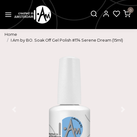
0
Home
I.Am by BO. Soak Off Gel Polish #174 Serene Dream (15ml)
Vorige
Volg