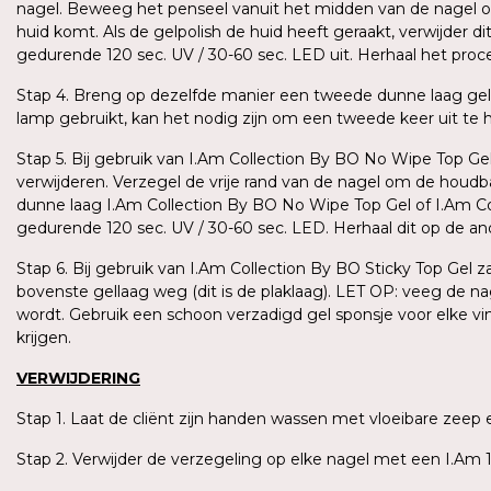
nagel. Beweeg het penseel vanuit het midden van de nagel omh
huid komt. Als de gelpolish de huid heeft geraakt, verwijder 
gedurende 120 sec. UV / 30-60 sec. LED uit. Herhaal het pro
Stap 4. Breng op dezelfde manier een tweede dunne laag gel
lamp gebruikt, kan het nodig zijn om een tweede keer uit te har
Stap 5. Bij gebruik van I.Am Collection By BO No Wipe Top Gel
verwijderen. Verzegel de vrije rand van de nagel om de houd
dunne laag I.Am Collection By BO No Wipe Top Gel of I.Am Coll
gedurende 120 sec. UV / 30-60 sec. LED. Herhaal dit op de a
Stap 6. Bij gebruik van I.Am Collection By BO Sticky Top Gel 
bovenste gellaag weg (dit is de plaklaag). LET OP: veeg de n
wordt. Gebruik een schoon verzadigd gel sponsje voor elke v
krijgen.
VERWIJDERING
Stap 1. Laat de cliënt zijn handen wassen met vloeibare ze
Stap 2. Verwijder de verzegeling op elke nagel met een I.Am 1