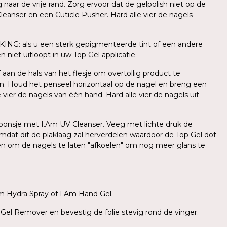
ar de vrije rand. Zorg ervoor dat de gelpolish niet op de
leanser en een Cuticle Pusher. Hard alle vier de nagels
KING: als u een sterk gepigmenteerde tint of een andere
 niet uitloopt in uw Top Gel applicatie.
aan de hals van het flesje om overtollig product te
n. Houd het penseel horizontaal op de nagel en breng een
ier de nagels van één hand. Hard alle vier de nagels uit
l sponsje met I.Am UV Cleanser. Veeg met lichte druk de
mdat dit de plaklaag zal herverdelen waardoor de Top Gel dof
den om de nagels te laten "afkoelen" om nog meer glans te
m Hydra Spray of I.Am Hand Gel.
 Gel Remover en bevestig de folie stevig rond de vinger.