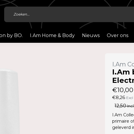
ion by BO.
I.Am Home & Body
Nieuws
Over ons
I.Am Co
I.Am 
Electr
€10,00
€8,26
Excl
12,50
Incl
I.Am Colle
primaire o
geleverd 