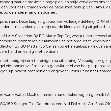
oog naar de proximale nagelplooi en strijk vervolgens omlaag na
dit dan voor het uitharden van de nagel met behulp van I.Am UV C
ces op de andere hand en duimen.
polish aan. Deze laag zorgt voor een volledige dekking. OPMER
den om er zeker van te zijn dat de kleur volledig uitgehard is en
 of I.Am Collection By BO Matte Top Gel, veegt u het penseel af 
baarheid te garanderen en krimpen van het product te voorkome
ection By BO Matte Top Gel aan op elk nageloppervlak van alle v
ndere hand en eindig met de duim.
zal het nodig zijn om te reinigen na uitharding. Verzadig een ge
agel niet opnieuw af met een gebruikt deel van het gelsponsje, o
inger. Tip: Wacht met reinigen ongeveer 1 minuut na het uithar
ep en warm water. Maak de handen handdoekdroog en gebruik I.A
80/180 Straight File. Doordrenk een Nail Foil met I.Am Soak Off