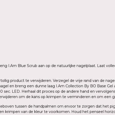
 breng I.Am Blue Scrub aan op de natuurlijke nagelplaat. Laat vo
rtollig product te verwijderen. Verzegel de vrije rand van de n
agel en breng een dunne laag I.Am Collection By BO Base Gel aa
 30 sec. LED. Herhaal dit proces op de andere hand en vervolge
verwijderen om de kans op krimpen te verminderen en om een gla
ersteboven tussen de handpalmen om ervoor te zorgen dat het p
en krimpen van de kleur te voorkomen. Houd het penseel horizo