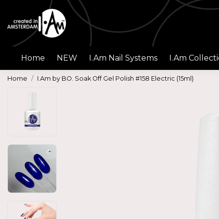
Home
NEW
I.Am Nail Systems
I.Am Collect
Home
I.Am by BO. Soak Off Gel Polish #158 Electric (15ml)