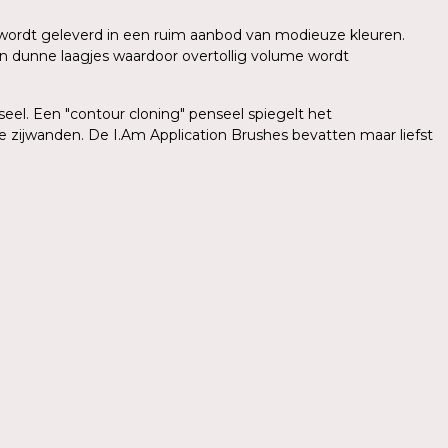
sh wordt geleverd in een ruim aanbod van modieuze kleuren.
in dunne laagjes waardoor overtollig volume wordt
el. Een "contour cloning" penseel spiegelt het
e zijwanden. De I.Am Application Brushes bevatten maar liefst