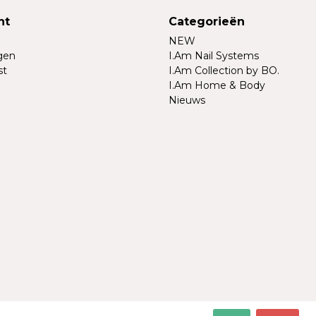
nt
Categorieën
NEW
ngen
I.Am Nail Systems
st
I.Am Collection by BO.
I.Am Home & Body
Nieuws