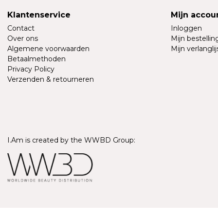
Klantenservice
Mijn accou
Contact
Inloggen
Over ons
Mijn bestelli
Algemene voorwaarden
Mijn verlanglij
Betaalmethoden
Privacy Policy
Verzenden & retourneren
I.Am is created by the WWBD Group:
© Copyright 2026 - I.Am Systems | Realisatie
InStijl Media