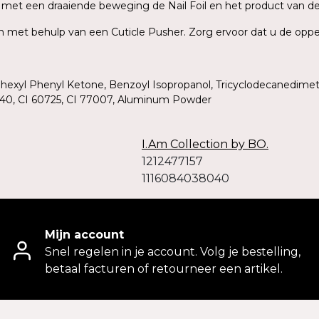
rek met een draaiende beweging de Nail Foil en het product van d
ish met behulp van een Cuticle Pusher. Zorg ervoor dat u de oppe
ohexyl Phenyl Ketone, Benzoyl Isopropanol, Tricyclodecanedimet
19140, CI 60725, CI 77007, Aluminum Powder
I.Am Collection by BO.
1212477157
1116084038040
Mijn account
Snel regelen in je account. Volg je bestelling,
betaal facturen of retourneer een artikel.