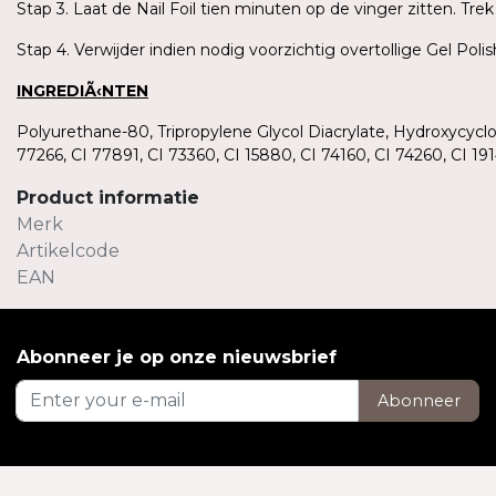
Stap 3. Laat de Nail Foil tien minuten op de vinger zitten. T
Stap 4. Verwijder indien nodig voorzichtig overtollige Gel Pol
INGREDIÃ‹NTEN
Polyurethane-80, Tripropylene Glycol Diacrylate, Hydroxycycl
77266, CI 77891, CI 73360, CI 15880, CI 74160, CI 74260, CI 
Product informatie
Merk
Artikelcode
EAN
Abonneer je op onze nieuwsbrief
Abonneer