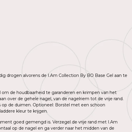
lledig drogen alvorens de I.Am Collection By BO Base Gel aan te
agel om de houdbaarheid te garanderen en krimpen van het
n over de gehele nagel, van de nagelriem tot de vrije rand.
ns op de duimen. Optioneel: Borstel met een schoon
ddere kleur te krijgen.
igment goed gemengd is. Verzegel de vrije rand met I.Am
ntaal op de nagel en ga verder naar het midden van de