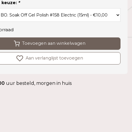
 keuze:
*
orraad
Toevoegen aan winkelwagen
Aan verlanglijst toevoegen
00
uur besteld, morgen in huis