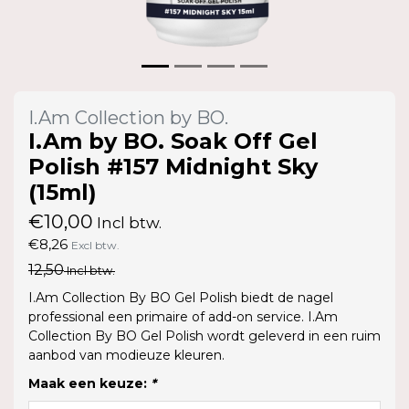
I.Am Collection by BO.
I.Am by BO. Soak Off Gel
Polish #157 Midnight Sky
(15ml)
€10,00
Incl btw.
€8,26
Excl btw.
12,50
Incl btw.
I.Am Collection By BO Gel Polish biedt de nagel
professional een primaire of add-on service. I.Am
Collection By BO Gel Polish wordt geleverd in een ruim
aanbod van modieuze kleuren.
Maak een keuze:
*