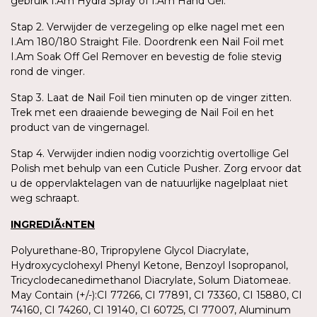
gebruik I.Am Hydra Spray of I.Am Hand Gel.
Stap 2. Verwijder de verzegeling op elke nagel met een
I.Am 180/180 Straight File. Doordrenk een Nail Foil met
I.Am Soak Off Gel Remover en bevestig de folie stevig
rond de vinger.
Stap 3. Laat de Nail Foil tien minuten op de vinger zitten.
Trek met een draaiende beweging de Nail Foil en het
product van de vingernagel.
Stap 4. Verwijder indien nodig voorzichtig overtollige Gel
Polish met behulp van een Cuticle Pusher. Zorg ervoor dat
u de oppervlaktelagen van de natuurlijke nagelplaat niet
weg schraapt.
INGREDIÃ‹NTEN
Polyurethane-80, Tripropylene Glycol Diacrylate,
Hydroxycyclohexyl Phenyl Ketone, Benzoyl Isopropanol,
Tricyclodecanedimethanol Diacrylate, Solum Diatomeae.
May Contain (+/-):CI 77266, CI 77891, CI 73360, CI 15880, CI
74160, CI 74260, CI 19140, CI 60725, CI 77007, Aluminum