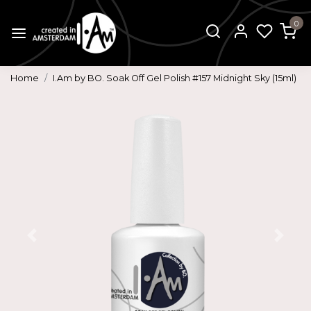
0
Home
I.Am by BO. Soak Off Gel Polish #157 Midnight Sky (15ml)
Vorige
Volg