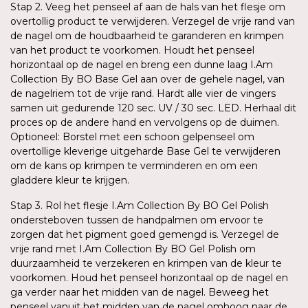
Stap 2. Veeg het penseel af aan de hals van het flesje om
overtollig product te verwijderen. Verzegel de vrije rand van
de nagel om de houdbaarheid te garanderen en krimpen
van het product te voorkomen. Houdt het penseel
horizontaal op de nagel en breng een dunne laag I.Am
Collection By BO Base Gel aan over de gehele nagel, van
de nagelriem tot de vrije rand. Hardt alle vier de vingers
samen uit gedurende 120 sec. UV / 30 sec. LED. Herhaal dit
proces op de andere hand en vervolgens op de duimen.
Optioneel: Borstel met een schoon gelpenseel om
overtollige kleverige uitgeharde Base Gel te verwijderen
om de kans op krimpen te verminderen en om een
gladdere kleur te krijgen.
Stap 3. Rol het flesje I.Am Collection By BO Gel Polish
ondersteboven tussen de handpalmen om ervoor te
zorgen dat het pigment goed gemengd is. Verzegel de
vrije rand met I.Am Collection By BO Gel Polish om
duurzaamheid te verzekeren en krimpen van de kleur te
voorkomen. Houd het penseel horizontaal op de nagel en
ga verder naar het midden van de nagel. Beweeg het
penseel vanuit het midden van de nagel omhoog naar de