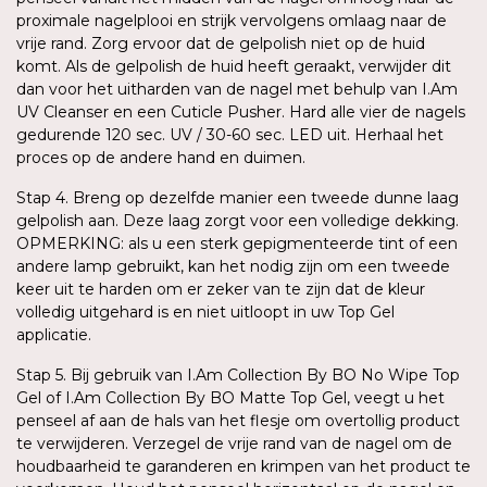
proximale nagelplooi en strijk vervolgens omlaag naar de
vrije rand. Zorg ervoor dat de gelpolish niet op de huid
komt. Als de gelpolish de huid heeft geraakt, verwijder dit
dan voor het uitharden van de nagel met behulp van I.Am
UV Cleanser en een Cuticle Pusher. Hard alle vier de nagels
gedurende 120 sec. UV / 30-60 sec. LED uit. Herhaal het
proces op de andere hand en duimen.
Stap 4. Breng op dezelfde manier een tweede dunne laag
gelpolish aan. Deze laag zorgt voor een volledige dekking.
OPMERKING: als u een sterk gepigmenteerde tint of een
andere lamp gebruikt, kan het nodig zijn om een tweede
keer uit te harden om er zeker van te zijn dat de kleur
volledig uitgehard is en niet uitloopt in uw Top Gel
applicatie.
Stap 5. Bij gebruik van I.Am Collection By BO No Wipe Top
Gel of I.Am Collection By BO Matte Top Gel, veegt u het
penseel af aan de hals van het flesje om overtollig product
te verwijderen. Verzegel de vrije rand van de nagel om de
houdbaarheid te garanderen en krimpen van het product te