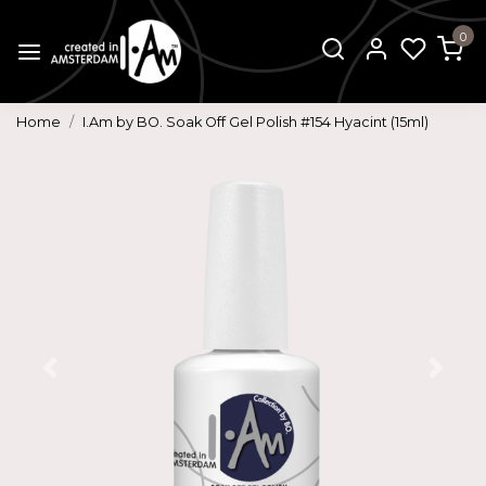
0
Home
I.Am by BO. Soak Off Gel Polish #154 Hyacint (15ml)
Vorige
Volg