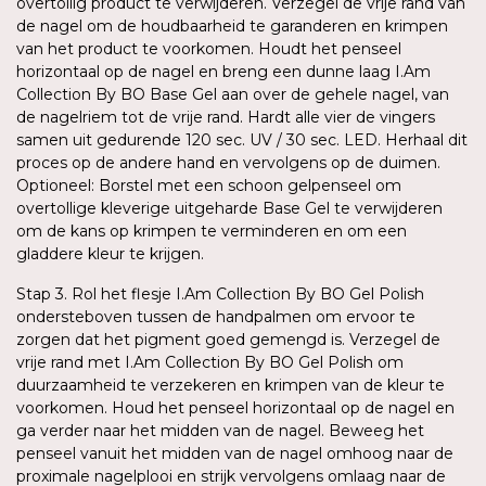
overtollig product te verwijderen. Verzegel de vrije rand van
de nagel om de houdbaarheid te garanderen en krimpen
van het product te voorkomen. Houdt het penseel
horizontaal op de nagel en breng een dunne laag I.Am
Collection By BO Base Gel aan over de gehele nagel, van
de nagelriem tot de vrije rand. Hardt alle vier de vingers
samen uit gedurende 120 sec. UV / 30 sec. LED. Herhaal dit
proces op de andere hand en vervolgens op de duimen.
Optioneel: Borstel met een schoon gelpenseel om
overtollige kleverige uitgeharde Base Gel te verwijderen
om de kans op krimpen te verminderen en om een
gladdere kleur te krijgen.
Stap 3. Rol het flesje I.Am Collection By BO Gel Polish
ondersteboven tussen de handpalmen om ervoor te
zorgen dat het pigment goed gemengd is. Verzegel de
vrije rand met I.Am Collection By BO Gel Polish om
duurzaamheid te verzekeren en krimpen van de kleur te
voorkomen. Houd het penseel horizontaal op de nagel en
ga verder naar het midden van de nagel. Beweeg het
penseel vanuit het midden van de nagel omhoog naar de
proximale nagelplooi en strijk vervolgens omlaag naar de