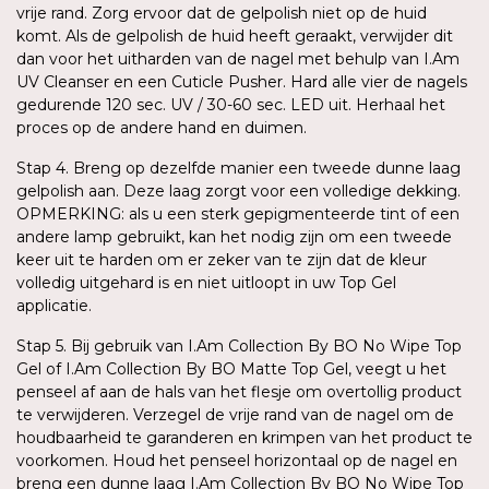
vrije rand. Zorg ervoor dat de gelpolish niet op de huid
komt. Als de gelpolish de huid heeft geraakt, verwijder dit
dan voor het uitharden van de nagel met behulp van I.Am
UV Cleanser en een Cuticle Pusher. Hard alle vier de nagels
gedurende 120 sec. UV / 30-60 sec. LED uit. Herhaal het
proces op de andere hand en duimen.
Stap 4. Breng op dezelfde manier een tweede dunne laag
gelpolish aan. Deze laag zorgt voor een volledige dekking.
OPMERKING: als u een sterk gepigmenteerde tint of een
andere lamp gebruikt, kan het nodig zijn om een tweede
keer uit te harden om er zeker van te zijn dat de kleur
volledig uitgehard is en niet uitloopt in uw Top Gel
applicatie.
Stap 5. Bij gebruik van I.Am Collection By BO No Wipe Top
Gel of I.Am Collection By BO Matte Top Gel, veegt u het
penseel af aan de hals van het flesje om overtollig product
te verwijderen. Verzegel de vrije rand van de nagel om de
houdbaarheid te garanderen en krimpen van het product te
voorkomen. Houd het penseel horizontaal op de nagel en
breng een dunne laag I.Am Collection By BO No Wipe Top