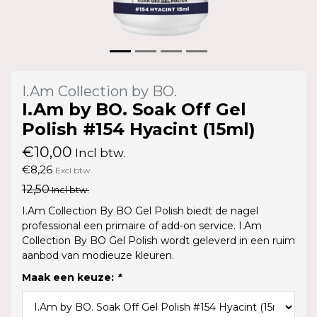
I.Am Collection by BO.
I.Am by BO. Soak Off Gel
Polish #154 Hyacint (15ml)
€10,00
Incl btw.
€8,26
Excl btw.
12,50
Incl btw.
I.Am Collection By BO Gel Polish biedt de nagel
professional een primaire of add-on service. I.Am
Collection By BO Gel Polish wordt geleverd in een ruim
aanbod van modieuze kleuren.
Maak een keuze:
*