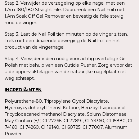
Stap 2. Verwijder de verzegeling op elke nagel met een
I.Am 180/180 Straight File. Doordrenk een Nail Foil met
I.Am Soak Off Gel Remover en bevestig de folie stevig
rond de vinger.
Stap 3. Laat de Nail Foil tien minuten op de vinger zitten.
Trek met een draaiende beweging de Nail Foil en het
product van de vingernagel.
Stap 4. Verwijder indien nodig voorzichtig overtollige Gel
Polish met behulp van een Cuticle Pusher. Zorg ervoor dat
u de oppervlaktelagen van de natuurlijke nagelplaat niet
weg schraapt.
INGREDIÃ‹NTEN
Polyurethane-80, Tripropylene Glycol Diacrylate,
Hydroxycyclohexyl Phenyl Ketone, Benzoyl Isopropanol,
Tricyclodecanedimethanol Diacrylate, Solum Diatomeae.
May Contain (+/-):CI 77266, CI 77891, CI 73360, CI 15880, CI
74160, CI 74260, CI 19140, CI 60725, CI 77007, Aluminum
Powder