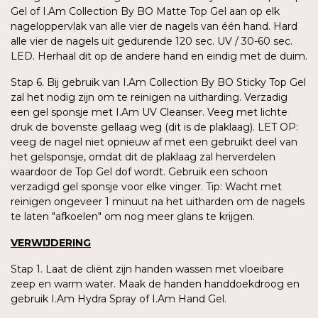
Gel of I.Am Collection By BO Matte Top Gel aan op elk
nageloppervlak van alle vier de nagels van één hand. Hard
alle vier de nagels uit gedurende 120 sec. UV / 30-60 sec.
LED. Herhaal dit op de andere hand en eindig met de duim.
Stap 6. Bij gebruik van I.Am Collection By BO Sticky Top Gel
zal het nodig zijn om te reinigen na uitharding. Verzadig
een gel sponsje met I.Am UV Cleanser. Veeg met lichte
druk de bovenste gellaag weg (dit is de plaklaag). LET OP:
veeg de nagel niet opnieuw af met een gebruikt deel van
het gelsponsje, omdat dit de plaklaag zal herverdelen
waardoor de Top Gel dof wordt. Gebruik een schoon
verzadigd gel sponsje voor elke vinger. Tip: Wacht met
reinigen ongeveer 1 minuut na het uitharden om de nagels
te laten "afkoelen" om nog meer glans te krijgen.
VERWIJDERING
Stap 1. Laat de cliënt zijn handen wassen met vloeibare
zeep en warm water. Maak de handen handdoekdroog en
gebruik I.Am Hydra Spray of I.Am Hand Gel.