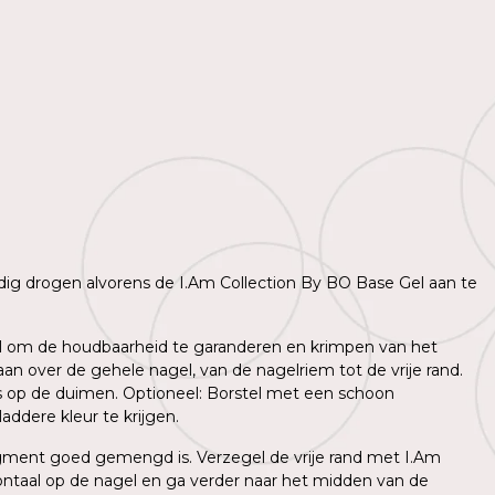
lledig drogen alvorens de I.Am Collection By BO Base Gel aan te
agel om de houdbaarheid te garanderen en krimpen van het
n over de gehele nagel, van de nagelriem tot de vrije rand.
ns op de duimen. Optioneel: Borstel met een schoon
ddere kleur te krijgen.
igment goed gemengd is. Verzegel de vrije rand met I.Am
ntaal op de nagel en ga verder naar het midden van de