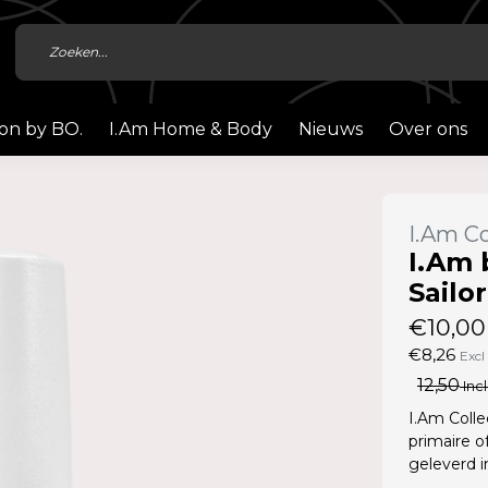
ion by BO.
I.Am Home & Body
Nieuws
Over ons
I.Am Co
I.Am 
Sailor
€10,00
€8,26
Excl
12,50
Incl
I.Am Colle
primaire o
geleverd 