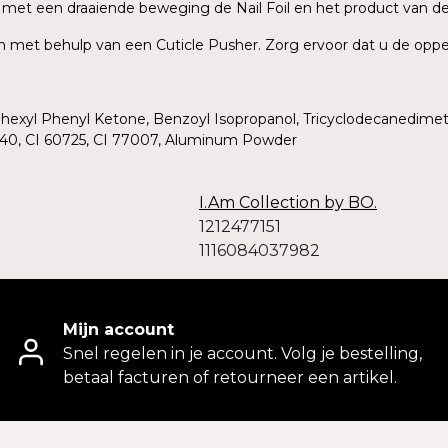
rek met een draaiende beweging de Nail Foil en het product van d
ish met behulp van een Cuticle Pusher. Zorg ervoor dat u de oppe
ohexyl Phenyl Ketone, Benzoyl Isopropanol, Tricyclodecanedimet
19140, CI 60725, CI 77007, Aluminum Powder
I.Am Collection by BO.
1212477151
1116084037982
Mijn account
Snel regelen in je account. Volg je bestelling,
betaal facturen of retourneer een artikel.