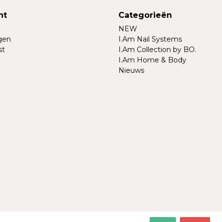
nt
Categorieën
NEW
ngen
I.Am Nail Systems
st
I.Am Collection by BO.
I.Am Home & Body
Nieuws