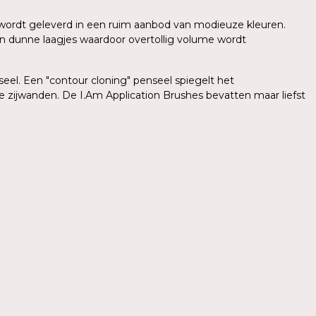
sh wordt geleverd in een ruim aanbod van modieuze kleuren.
in dunne laagjes waardoor overtollig volume wordt
el. Een "contour cloning" penseel spiegelt het
e zijwanden. De I.Am Application Brushes bevatten maar liefst