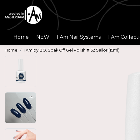
Home
NEW
I.Am Nail Systems
I.Am Collect
Home
I.Am by BO. Soak Off Gel Polish #152 Sailor (15ml)