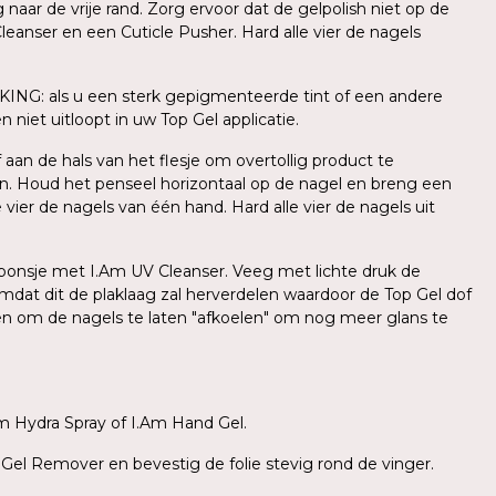
ar de vrije rand. Zorg ervoor dat de gelpolish niet op de
leanser en een Cuticle Pusher. Hard alle vier de nagels
KING: als u een sterk gepigmenteerde tint of een andere
 niet uitloopt in uw Top Gel applicatie.
aan de hals van het flesje om overtollig product te
n. Houd het penseel horizontaal op de nagel en breng een
ier de nagels van één hand. Hard alle vier de nagels uit
l sponsje met I.Am UV Cleanser. Veeg met lichte druk de
mdat dit de plaklaag zal herverdelen waardoor de Top Gel dof
den om de nagels te laten "afkoelen" om nog meer glans te
m Hydra Spray of I.Am Hand Gel.
 Gel Remover en bevestig de folie stevig rond de vinger.