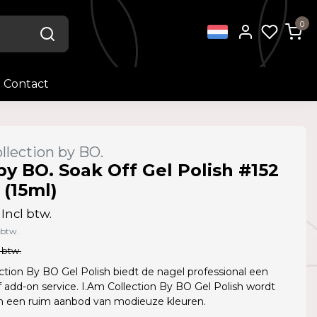
0
Contact
llection by BO.
by BO. Soak Off Gel Polish #152
 (15ml)
Incl btw.
 btw.
 btw.
ction By BO Gel Polish biedt de nagel professional een
f add-on service. I.Am Collection By BO Gel Polish wordt
in een ruim aanbod van modieuze kleuren.