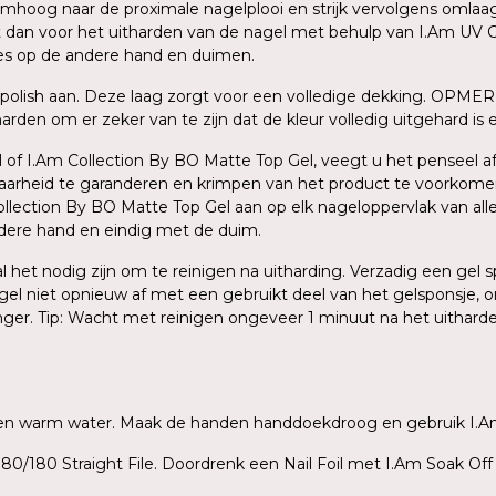
oog naar de proximale nagelplooi en strijk vervolgens omlaag na
dit dan voor het uitharden van de nagel met behulp van I.Am UV C
ces op de andere hand en duimen.
polish aan. Deze laag zorgt voor een volledige dekking. OPMER
den om er zeker van te zijn dat de kleur volledig uitgehard is en
 of I.Am Collection By BO Matte Top Gel, veegt u het penseel af 
baarheid te garanderen en krimpen van het product te voorkome
ection By BO Matte Top Gel aan op elk nageloppervlak van alle v
ndere hand en eindig met de duim.
zal het nodig zijn om te reinigen na uitharding. Verzadig een ge
agel niet opnieuw af met een gebruikt deel van het gelsponsje, o
inger. Tip: Wacht met reinigen ongeveer 1 minuut na het uithar
ep en warm water. Maak de handen handdoekdroog en gebruik I.A
80/180 Straight File. Doordrenk een Nail Foil met I.Am Soak Off