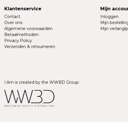
Klantenservice
Mijn accou
Contact
Inloggen
Over ons
Mijn bestelli
Algemene voorwaarden
Mijn verlanglij
Betaalmethoden
Privacy Policy
Verzenden & retourneren
I.Am is created by the WWBD Group:
© Copyright 2026 - I.Am Systems | Realisatie
InStijl Media