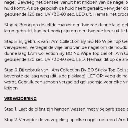
nagel. Beweeg het penseel vanuit het midden van de nagel omh
huid komt. Als de gelpolish de huid heeft geraakt, verwijder 
gedurende 120 sec. UV / 30-60 sec. LED uit. Herhaal het pro
Stap 4. Breng op dezelfde manier een tweede dunne laag gel
lamp gebruikt, kan het nodig zijn om een tweede keer uit te har
Stap 5. Bij gebruik van I.Am Collection By BO No Wipe Top Gel
verwijderen. Verzegel de vrije rand van de nagel om de houd
dunne laag I.Am Collection By BO No Wipe Top Gel of I.Am Coll
gedurende 120 sec. UV / 30-60 sec. LED. Herhaal dit op de a
Stap 6. Bij gebruik van I.Am Collection By BO Sticky Top Gel 
bovenste gellaag weg (dit is de plaklaag). LET OP: veeg de n
wordt. Gebruik een schoon verzadigd gel sponsje voor elke v
krijgen.
VERWIJDERING
Stap 1. Laat de cliënt zijn handen wassen met vloeibare ze
Stap 2. Verwijder de verzegeling op elke nagel met een I.Am 1