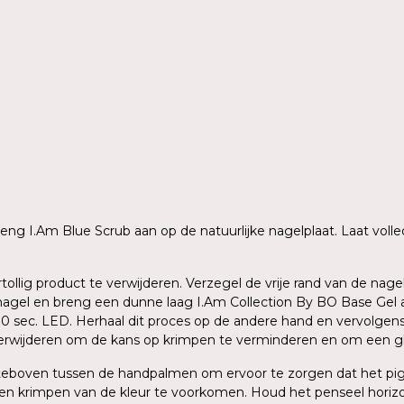
 breng I.Am Blue Scrub aan op de natuurlijke nagelplaat. Laat vo
rtollig product te verwijderen. Verzegel de vrije rand van de n
agel en breng een dunne laag I.Am Collection By BO Base Gel aa
 30 sec. LED. Herhaal dit proces op de andere hand en vervolge
verwijderen om de kans op krimpen te verminderen en om een gla
ersteboven tussen de handpalmen om ervoor te zorgen dat het p
en krimpen van de kleur te voorkomen. Houd het penseel horizo