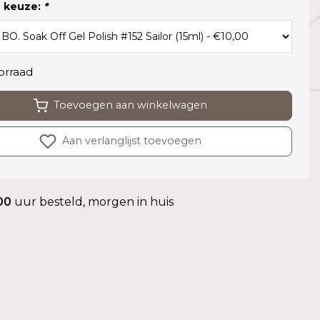
 keuze:
*
orraad
Toevoegen aan winkelwagen
Aan verlanglijst toevoegen
00
uur besteld, morgen in huis