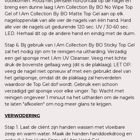
voorkomen. Houd het penseel horizontaal op de nagel en
breng een dunne laag I.Am Collection By BO No Wipe Top
Gel of I.Am Collection By BO Matte Top Gel aan op elk
nageloppervlak van alle vier de nagels van één hand. Hard
alle vier de nagels uit gedurende 120 sec. UV / 30-60 sec.
LED. Herhaal dit op de andere hand en eindig met de duim.
Stap 6. Bij gebruik van I.Am Collection By BO Sticky Top Gel
zal het nodig zijn om te reinigen na uitharding. Verzadig
een gel sponsje met I.Am UV Cleanser. Veeg met lichte
druk de bovenste gellaag weg (dit is de plaklaag). LET OP:
veeg de nagel niet opnieuw af met een gebruikt deel van
het gelsponsje, omdat dit de plaklaag zal herverdelen
waardoor de Top Gel dof wordt. Gebruik een schoon
verzadigd gel sponsje voor elke vinger. Tip: Wacht met
reinigen ongeveer 1 minuut na het uitharden om de nagels
te laten "afkoelen" om nog meer glans te krijgen.
VERWIJDERING
Stap 1. Laat de cliënt zijn handen wassen met vloeibare
zeep en warm water. Maak de handen handdoekdroog en