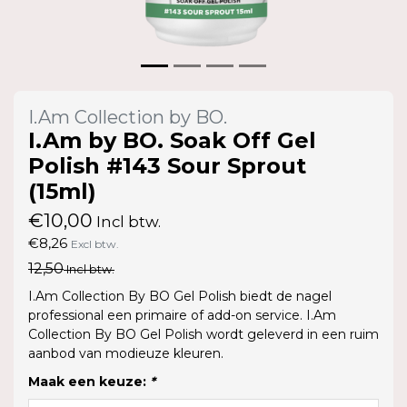
I.Am Collection by BO.
I.Am by BO. Soak Off Gel
Polish #143 Sour Sprout
(15ml)
€10,00
Incl btw.
€8,26
Excl btw.
12,50
Incl btw.
I.Am Collection By BO Gel Polish biedt de nagel
professional een primaire of add-on service. I.Am
Collection By BO Gel Polish wordt geleverd in een ruim
aanbod van modieuze kleuren.
Maak een keuze:
*