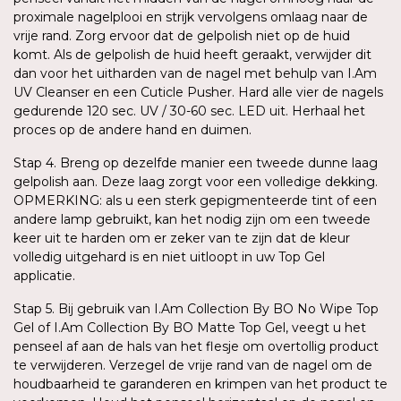
proximale nagelplooi en strijk vervolgens omlaag naar de
vrije rand. Zorg ervoor dat de gelpolish niet op de huid
komt. Als de gelpolish de huid heeft geraakt, verwijder dit
dan voor het uitharden van de nagel met behulp van I.Am
UV Cleanser en een Cuticle Pusher. Hard alle vier de nagels
gedurende 120 sec. UV / 30-60 sec. LED uit. Herhaal het
proces op de andere hand en duimen.
Stap 4. Breng op dezelfde manier een tweede dunne laag
gelpolish aan. Deze laag zorgt voor een volledige dekking.
OPMERKING: als u een sterk gepigmenteerde tint of een
andere lamp gebruikt, kan het nodig zijn om een tweede
keer uit te harden om er zeker van te zijn dat de kleur
volledig uitgehard is en niet uitloopt in uw Top Gel
applicatie.
Stap 5. Bij gebruik van I.Am Collection By BO No Wipe Top
Gel of I.Am Collection By BO Matte Top Gel, veegt u het
penseel af aan de hals van het flesje om overtollig product
te verwijderen. Verzegel de vrije rand van de nagel om de
houdbaarheid te garanderen en krimpen van het product te