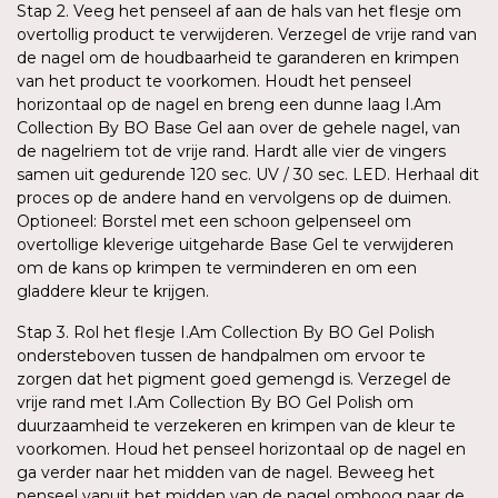
Stap 2. Veeg het penseel af aan de hals van het flesje om
overtollig product te verwijderen. Verzegel de vrije rand van
de nagel om de houdbaarheid te garanderen en krimpen
van het product te voorkomen. Houdt het penseel
horizontaal op de nagel en breng een dunne laag I.Am
Collection By BO Base Gel aan over de gehele nagel, van
de nagelriem tot de vrije rand. Hardt alle vier de vingers
samen uit gedurende 120 sec. UV / 30 sec. LED. Herhaal dit
proces op de andere hand en vervolgens op de duimen.
Optioneel: Borstel met een schoon gelpenseel om
overtollige kleverige uitgeharde Base Gel te verwijderen
om de kans op krimpen te verminderen en om een
gladdere kleur te krijgen.
Stap 3. Rol het flesje I.Am Collection By BO Gel Polish
ondersteboven tussen de handpalmen om ervoor te
zorgen dat het pigment goed gemengd is. Verzegel de
vrije rand met I.Am Collection By BO Gel Polish om
duurzaamheid te verzekeren en krimpen van de kleur te
voorkomen. Houd het penseel horizontaal op de nagel en
ga verder naar het midden van de nagel. Beweeg het
penseel vanuit het midden van de nagel omhoog naar de