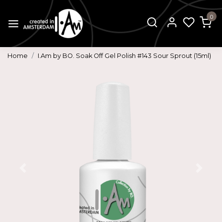
0
Home
I.Am by BO. Soak Off Gel Polish #143 Sour Sprout (15ml)
Vorige
Volg