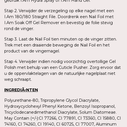
gebruik I.Am Hydra Spray of I.Am Hand Gel.
Stap 2. Verwijder de verzegeling op elke nagel met een
I.Am 180/180 Straight File. Doordrenk een Nail Foil met
I.Am Soak Off Gel Remover en bevestig de folie stevig
rond de vinger.
Stap 3. Laat de Nail Foil tien minuten op de vinger zitten.
Trek met een draaiende beweging de Nail Foil en het
product van de vingernagel.
Stap 4. Verwijder indien nodig voorzichtig overtollige Gel
Polish met behulp van een Cuticle Pusher. Zorg ervoor dat
u de oppervlaktelagen van de natuurlijke nagelplaat niet
weg schraapt.
INGREDIÃ‹NTEN
Polyurethane-80, Tripropylene Glycol Diacrylate,
Hydroxycyclohexyl Phenyl Ketone, Benzoyl Isopropanol,
Tricyclodecanedimethanol Diacrylate, Solum Diatomeae.
May Contain (+/-):CI 77266, CI 77891, CI 73360, CI 15880, CI
74160, CI 74260, CI 19140, CI 60725, CI 77007, Aluminum