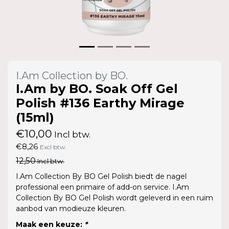
I.Am Collection by BO.
I.Am by BO. Soak Off Gel
Polish #136 Earthy Mirage
(15ml)
€10,00
Incl btw.
€8,26
Excl btw.
12,50
Incl btw.
I.Am Collection By BO Gel Polish biedt de nagel
professional een primaire of add-on service. I.Am
Collection By BO Gel Polish wordt geleverd in een ruim
aanbod van modieuze kleuren.
Maak een keuze:
*