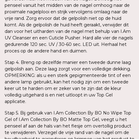
penseel vanuit het midden van de nagel omhoog naar de
proximale nagelplooi en strijk vervolgens omlaag naar de
vrije rand. Zorg ervoor dat de gelpolish niet op de huid
komt. Als de gelpolish de huid heeft geraakt, verwijder dit
dan voor het uitharden van de nagel met behulp van I.Am
UV Cleanser en een Cuticle Pusher. Hard alle vier de nagels
gedurende 120 sec. UV / 30-60 sec. LED uit. Herhaal het
proces op de andere hand en duimen.
Stap 4. Breng op dezelfde manier een tweede dunne laag
gelpolish aan. Deze laag zorgt voor een volledige dekking.
OPMERKING: als u een sterk gepigmenteerde tint of een
andere lamp gebruikt, kan het nodig zijn om een tweede
keer uit te harden om er zeker van te zijn dat de kleur
volledig uitgehard is en niet uitloopt in uw Top Gel
applicatie.
Stap 5. Bij gebruik van I.Am Collection By BO No Wipe Top
Gel of I.Am Collection By BO Matte Top Gel, veegt u het
penseel af aan de hals van het flesje om overtollig product
te verwijderen. Verzegel de vrije rand van de nagel om de
houdbaarheid te garanderen en krimpen van het product te