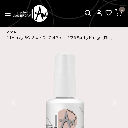
0
Home
I.Am by BO. Soak Off Gel Polish #136 Earthy Mirage (15ml)
Vorige
Volg