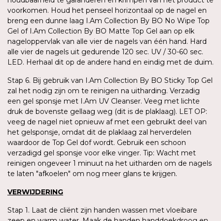
voorkomen. Houd het penseel horizontaal op de nagel en
breng een dunne laag I.Am Collection By BO No Wipe Top
Gel of I.Am Collection By BO Matte Top Gel aan op elk
nageloppervlak van alle vier de nagels van één hand. Hard
alle vier de nagels uit gedurende 120 sec. UV / 30-60 sec.
LED. Herhaal dit op de andere hand en eindig met de duim.
Stap 6. Bij gebruik van I.Am Collection By BO Sticky Top Gel
zal het nodig zijn om te reinigen na uitharding. Verzadig
een gel sponsje met I.Am UV Cleanser. Veeg met lichte
druk de bovenste gellaag weg (dit is de plaklaag). LET OP:
veeg de nagel niet opnieuw af met een gebruikt deel van
het gelsponsje, omdat dit de plaklaag zal herverdelen
waardoor de Top Gel dof wordt. Gebruik een schoon
verzadigd gel sponsje voor elke vinger. Tip: Wacht met
reinigen ongeveer 1 minuut na het uitharden om de nagels
te laten "afkoelen" om nog meer glans te krijgen.
VERWIJDERING
Stap 1. Laat de cliënt zijn handen wassen met vloeibare
zeep en warm water. Maak de handen handdoekdroog en