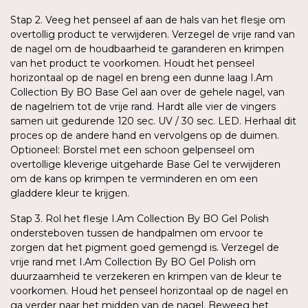
Stap 2. Veeg het penseel af aan de hals van het flesje om
overtollig product te verwijderen. Verzegel de vrije rand van
de nagel om de houdbaarheid te garanderen en krimpen
van het product te voorkomen. Houdt het penseel
horizontaal op de nagel en breng een dunne laag I.Am
Collection By BO Base Gel aan over de gehele nagel, van
de nagelriem tot de vrije rand. Hardt alle vier de vingers
samen uit gedurende 120 sec. UV / 30 sec. LED. Herhaal dit
proces op de andere hand en vervolgens op de duimen.
Optioneel: Borstel met een schoon gelpenseel om
overtollige kleverige uitgeharde Base Gel te verwijderen
om de kans op krimpen te verminderen en om een
gladdere kleur te krijgen.
Stap 3. Rol het flesje I.Am Collection By BO Gel Polish
ondersteboven tussen de handpalmen om ervoor te
zorgen dat het pigment goed gemengd is. Verzegel de
vrije rand met I.Am Collection By BO Gel Polish om
duurzaamheid te verzekeren en krimpen van de kleur te
voorkomen. Houd het penseel horizontaal op de nagel en
ga verder naar het midden van de nagel. Beweeg het