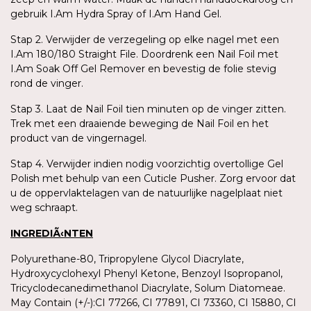
gebruik I.Am Hydra Spray of I.Am Hand Gel.
Stap 2. Verwijder de verzegeling op elke nagel met een
I.Am 180/180 Straight File. Doordrenk een Nail Foil met
I.Am Soak Off Gel Remover en bevestig de folie stevig
rond de vinger.
Stap 3. Laat de Nail Foil tien minuten op de vinger zitten.
Trek met een draaiende beweging de Nail Foil en het
product van de vingernagel.
Stap 4. Verwijder indien nodig voorzichtig overtollige Gel
Polish met behulp van een Cuticle Pusher. Zorg ervoor dat
u de oppervlaktelagen van de natuurlijke nagelplaat niet
weg schraapt.
INGREDIÃ‹NTEN
Polyurethane-80, Tripropylene Glycol Diacrylate,
Hydroxycyclohexyl Phenyl Ketone, Benzoyl Isopropanol,
Tricyclodecanedimethanol Diacrylate, Solum Diatomeae.
May Contain (+/-):CI 77266, CI 77891, CI 73360, CI 15880, CI