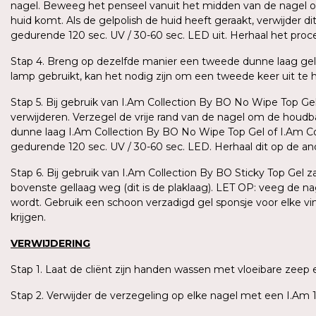
nagel. Beweeg het penseel vanuit het midden van de nagel omh
huid komt. Als de gelpolish de huid heeft geraakt, verwijder 
gedurende 120 sec. UV / 30-60 sec. LED uit. Herhaal het pro
Stap 4. Breng op dezelfde manier een tweede dunne laag gel
lamp gebruikt, kan het nodig zijn om een tweede keer uit te har
Stap 5. Bij gebruik van I.Am Collection By BO No Wipe Top Gel
verwijderen. Verzegel de vrije rand van de nagel om de houd
dunne laag I.Am Collection By BO No Wipe Top Gel of I.Am Coll
gedurende 120 sec. UV / 30-60 sec. LED. Herhaal dit op de a
Stap 6. Bij gebruik van I.Am Collection By BO Sticky Top Gel 
bovenste gellaag weg (dit is de plaklaag). LET OP: veeg de n
wordt. Gebruik een schoon verzadigd gel sponsje voor elke v
krijgen.
VERWIJDERING
Stap 1. Laat de cliënt zijn handen wassen met vloeibare ze
Stap 2. Verwijder de verzegeling op elke nagel met een I.Am 1