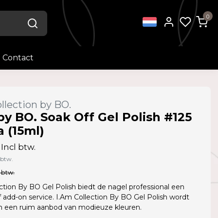
0
Contact
llection by BO.
by BO. Soak Off Gel Polish #125
 (15ml)
Incl btw.
 btw.
 btw.
ction By BO Gel Polish biedt de nagel professional een
f add-on service. I.Am Collection By BO Gel Polish wordt
in een ruim aanbod van modieuze kleuren.