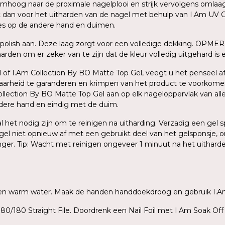
oog naar de proximale nagelplooi en strijk vervolgens omlaag na
dit dan voor het uitharden van de nagel met behulp van I.Am UV C
ces op de andere hand en duimen.
polish aan. Deze laag zorgt voor een volledige dekking. OPMER
den om er zeker van te zijn dat de kleur volledig uitgehard is en
 of I.Am Collection By BO Matte Top Gel, veegt u het penseel af 
baarheid te garanderen en krimpen van het product te voorkome
ection By BO Matte Top Gel aan op elk nageloppervlak van alle v
ndere hand en eindig met de duim.
zal het nodig zijn om te reinigen na uitharding. Verzadig een ge
agel niet opnieuw af met een gebruikt deel van het gelsponsje, o
inger. Tip: Wacht met reinigen ongeveer 1 minuut na het uithar
ep en warm water. Maak de handen handdoekdroog en gebruik I.A
80/180 Straight File. Doordrenk een Nail Foil met I.Am Soak Off