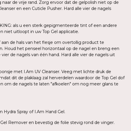
ar de vrije rand. Zorg ervoor dat de gelpolish niet op de
leanser en een Cuticle Pusher. Hard alle vier de nagels
KING: als u een sterk gepigmenteerde tint of een andere
 niet uitloopt in uw Top Gel applicatie.
aan de hals van het flesje om overtollig product te
n. Houd het penseel horizontaal op de nagel en breng een
ier de nagels van één hand. Hard alle vier de nagels uit
l sponsje met I.Am UV Cleanser. Veeg met lichte druk de
mdat dit de plaklaag zal herverdelen waardoor de Top Gel dof
den om de nagels te laten "afkoelen" om nog meer glans te
m Hydra Spray of I.Am Hand Gel.
 Gel Remover en bevestig de folie stevig rond de vinger.