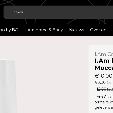
ion by BO.
I.Am Home & Body
Nieuws
Over ons
I.Am Co
I.Am 
Mocca
€10,00
€8,26
Excl
12,50
Incl
I.Am Colle
primaire o
geleverd 