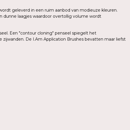
sh wordt geleverd in een ruim aanbod van modieuze kleuren.
in dunne laagjes waardoor overtollig volume wordt
el. Een "contour cloning" penseel spiegelt het
e zijwanden. De I.Am Application Brushes bevatten maar liefst