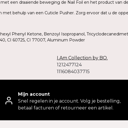
rek met een draaiende beweging de Nail Foil en het product van d
ish met behulp van een Cuticle Pusher. Zorg ervoor dat u de oppe
ohexyl Phenyl Ketone, Benzoyl Isopropanol, Tricyclodecanedimet
19140, CI 60725, CI 77007, Aluminum Powder
I.Am Collection by BO.
1212477124
1116084037715
Mijn account
Snel regelen in je account. Volg je bestelling,
betaal facturen of retourneer een artikel.