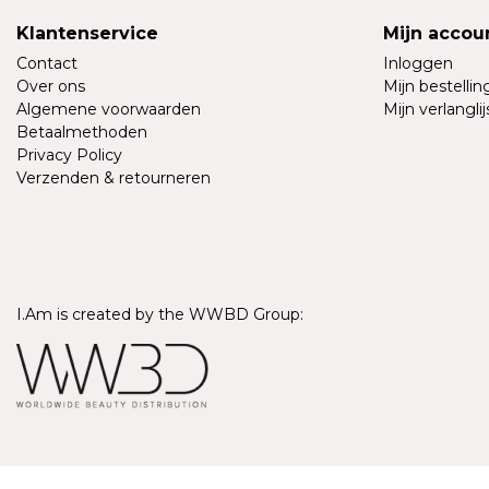
Klantenservice
Mijn accou
Contact
Inloggen
Over ons
Mijn bestelli
Algemene voorwaarden
Mijn verlanglij
Betaalmethoden
Privacy Policy
Verzenden & retourneren
I.Am is created by the WWBD Group:
© Copyright 2026 - I.Am Systems | Realisatie
InStijl Media