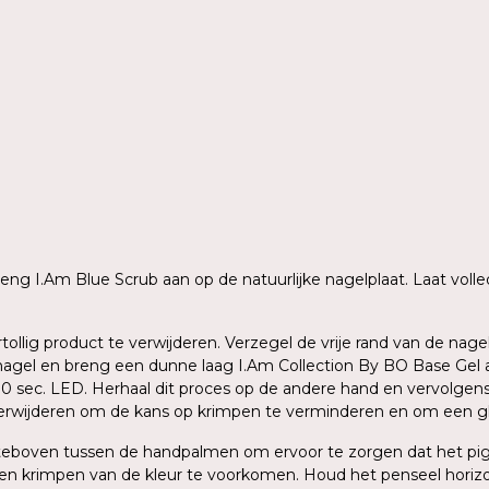
 breng I.Am Blue Scrub aan op de natuurlijke nagelplaat. Laat vo
rtollig product te verwijderen. Verzegel de vrije rand van de n
agel en breng een dunne laag I.Am Collection By BO Base Gel aa
 30 sec. LED. Herhaal dit proces op de andere hand en vervolge
verwijderen om de kans op krimpen te verminderen en om een gla
ersteboven tussen de handpalmen om ervoor te zorgen dat het p
en krimpen van de kleur te voorkomen. Houd het penseel horizo