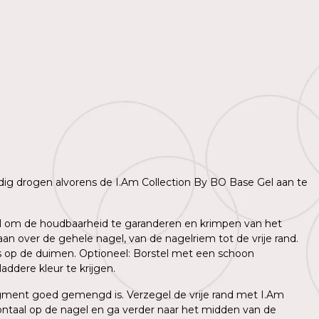
lledig drogen alvorens de I.Am Collection By BO Base Gel aan te
agel om de houdbaarheid te garanderen en krimpen van het
n over de gehele nagel, van de nagelriem tot de vrije rand.
ns op de duimen. Optioneel: Borstel met een schoon
ddere kleur te krijgen.
igment goed gemengd is. Verzegel de vrije rand met I.Am
ntaal op de nagel en ga verder naar het midden van de