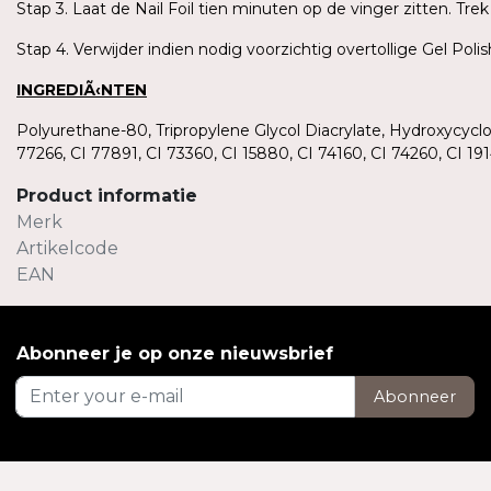
Stap 3. Laat de Nail Foil tien minuten op de vinger zitten. T
Stap 4. Verwijder indien nodig voorzichtig overtollige Gel Pol
INGREDIÃ‹NTEN
Polyurethane-80, Tripropylene Glycol Diacrylate, Hydroxycycl
77266, CI 77891, CI 73360, CI 15880, CI 74160, CI 74260, CI 
Product informatie
Merk
Artikelcode
EAN
Abonneer je op onze nieuwsbrief
Abonneer