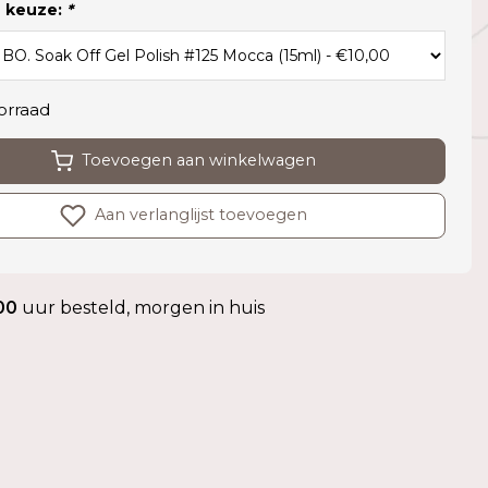
 keuze:
*
orraad
Toevoegen aan winkelwagen
Aan verlanglijst toevoegen
00
uur besteld, morgen in huis