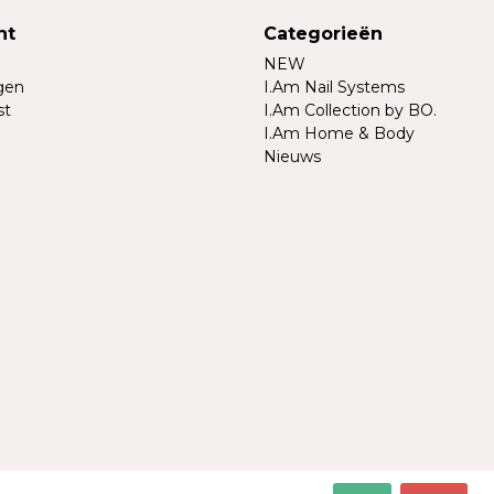
nt
Categorieën
NEW
ngen
I.Am Nail Systems
st
I.Am Collection by BO.
I.Am Home & Body
Nieuws