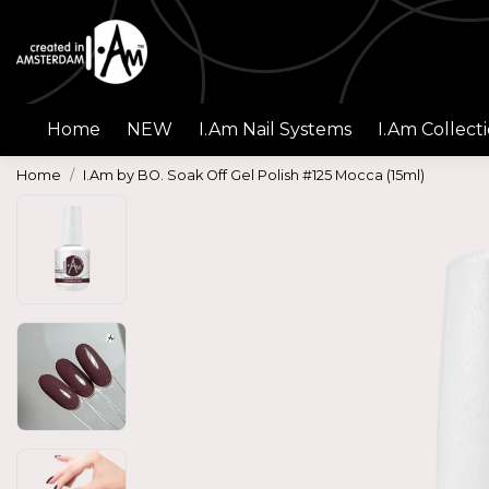
Home
NEW
I.Am Nail Systems
I.Am Collect
Home
I.Am by BO. Soak Off Gel Polish #125 Mocca (15ml)