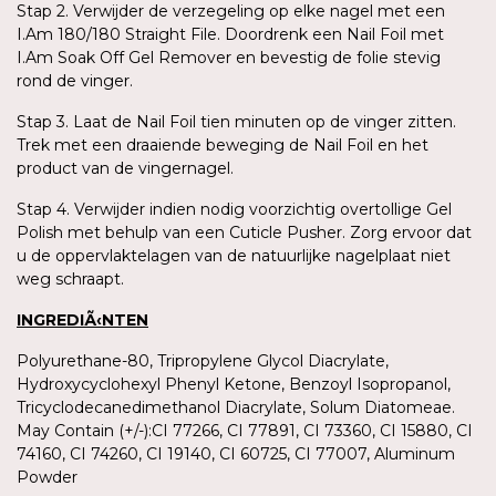
Stap 2. Verwijder de verzegeling op elke nagel met een
I.Am 180/180 Straight File. Doordrenk een Nail Foil met
I.Am Soak Off Gel Remover en bevestig de folie stevig
rond de vinger.
Stap 3. Laat de Nail Foil tien minuten op de vinger zitten.
Trek met een draaiende beweging de Nail Foil en het
product van de vingernagel.
Stap 4. Verwijder indien nodig voorzichtig overtollige Gel
Polish met behulp van een Cuticle Pusher. Zorg ervoor dat
u de oppervlaktelagen van de natuurlijke nagelplaat niet
weg schraapt.
INGREDIÃ‹NTEN
Polyurethane-80, Tripropylene Glycol Diacrylate,
Hydroxycyclohexyl Phenyl Ketone, Benzoyl Isopropanol,
Tricyclodecanedimethanol Diacrylate, Solum Diatomeae.
May Contain (+/-):CI 77266, CI 77891, CI 73360, CI 15880, CI
74160, CI 74260, CI 19140, CI 60725, CI 77007, Aluminum
Powder