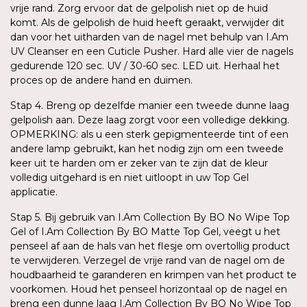
vrije rand. Zorg ervoor dat de gelpolish niet op de huid
komt. Als de gelpolish de huid heeft geraakt, verwijder dit
dan voor het uitharden van de nagel met behulp van I.Am
UV Cleanser en een Cuticle Pusher. Hard alle vier de nagels
gedurende 120 sec. UV / 30-60 sec. LED uit. Herhaal het
proces op de andere hand en duimen.
Stap 4. Breng op dezelfde manier een tweede dunne laag
gelpolish aan. Deze laag zorgt voor een volledige dekking.
OPMERKING: als u een sterk gepigmenteerde tint of een
andere lamp gebruikt, kan het nodig zijn om een tweede
keer uit te harden om er zeker van te zijn dat de kleur
volledig uitgehard is en niet uitloopt in uw Top Gel
applicatie.
Stap 5. Bij gebruik van I.Am Collection By BO No Wipe Top
Gel of I.Am Collection By BO Matte Top Gel, veegt u het
penseel af aan de hals van het flesje om overtollig product
te verwijderen. Verzegel de vrije rand van de nagel om de
houdbaarheid te garanderen en krimpen van het product te
voorkomen. Houd het penseel horizontaal op de nagel en
breng een dunne laag I.Am Collection By BO No Wipe Top