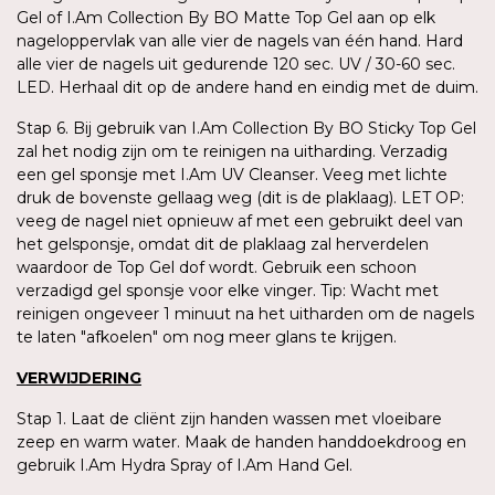
Gel of I.Am Collection By BO Matte Top Gel aan op elk
nageloppervlak van alle vier de nagels van één hand. Hard
alle vier de nagels uit gedurende 120 sec. UV / 30-60 sec.
LED. Herhaal dit op de andere hand en eindig met de duim.
Stap 6. Bij gebruik van I.Am Collection By BO Sticky Top Gel
zal het nodig zijn om te reinigen na uitharding. Verzadig
een gel sponsje met I.Am UV Cleanser. Veeg met lichte
druk de bovenste gellaag weg (dit is de plaklaag). LET OP:
veeg de nagel niet opnieuw af met een gebruikt deel van
het gelsponsje, omdat dit de plaklaag zal herverdelen
waardoor de Top Gel dof wordt. Gebruik een schoon
verzadigd gel sponsje voor elke vinger. Tip: Wacht met
reinigen ongeveer 1 minuut na het uitharden om de nagels
te laten "afkoelen" om nog meer glans te krijgen.
VERWIJDERING
Stap 1. Laat de cliënt zijn handen wassen met vloeibare
zeep en warm water. Maak de handen handdoekdroog en
gebruik I.Am Hydra Spray of I.Am Hand Gel.