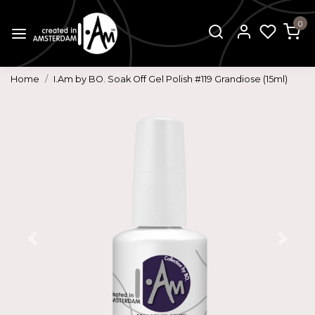
0
Home
I.Am by BO. Soak Off Gel Polish #119 Grandiose (15ml)
Vorige
Volg