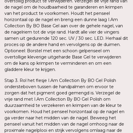
overtollig product te verwijderen. Verzegel de vrije rand van
de nagel om de houdbaarheid te garanderen en krimpen
van het product te voorkomen. Houdt het penseel
horizontaal op de nagel en breng een dunne laag I.Am
Collection By BO Base Gel aan over de gehele nagel, van
de nagelriem tot de vrije rand. Hardt alle vier de vingers
samen uit gedurende 120 sec. UV / 30 sec. LED. Herhaal dit
proces op de andere hand en vervolgens op de duimen.
Optioneel: Borstel met een schoon gelpenseel om
overtollige kleverige uitgeharde Base Gel te verwijderen
om de kans op krimpen te verminderen en om een
gladdere kleur te krijgen.
Stap 3. Rol het flesje I.Am Collection By BO Gel Polish
ondersteboven tussen de handpalmen om ervoor te
zorgen dat het pigment goed gemengd is. Verzegel de
vrije rand met I.Am Collection By BO Gel Polish om
duurzaamheid te verzekeren en krimpen van de kleur te
voorkomen. Houd het penseel horizontaal op de nagel en
ga verder naar het midden van de nagel. Beweeg het
penseel vanuit het midden van de nagel omhoog naar de
proximale nagelplooi en strijk vervolgens omlaag naar de