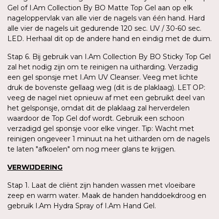
Gel of I.Am Collection By BO Matte Top Gel aan op elk
nageloppervlak van alle vier de nagels van één hand. Hard
alle vier de nagels uit gedurende 120 sec. UV / 30-60 sec.
LED. Herhaal dit op de andere hand en eindig met de duim.
Stap 6. Bij gebruik van I.Am Collection By BO Sticky Top Gel
zal het nodig zijn om te reinigen na uitharding. Verzadig
een gel sponsje met I.Am UV Cleanser. Veeg met lichte
druk de bovenste gellaag weg (dit is de plaklaag). LET OP:
veeg de nagel niet opnieuw af met een gebruikt deel van
het gelsponsje, omdat dit de plaklaag zal herverdelen
waardoor de Top Gel dof wordt. Gebruik een schoon
verzadigd gel sponsje voor elke vinger. Tip: Wacht met
reinigen ongeveer 1 minuut na het uitharden om de nagels
te laten "afkoelen" om nog meer glans te krijgen.
VERWIJDERING
Stap 1. Laat de cliënt zijn handen wassen met vloeibare
zeep en warm water. Maak de handen handdoekdroog en
gebruik I.Am Hydra Spray of I.Am Hand Gel.