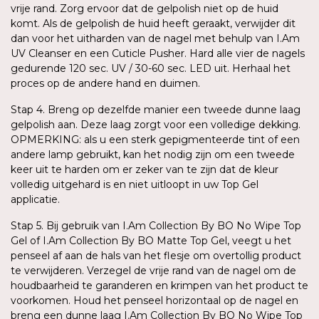
vrije rand. Zorg ervoor dat de gelpolish niet op de huid
komt. Als de gelpolish de huid heeft geraakt, verwijder dit
dan voor het uitharden van de nagel met behulp van I.Am
UV Cleanser en een Cuticle Pusher. Hard alle vier de nagels
gedurende 120 sec. UV / 30-60 sec. LED uit. Herhaal het
proces op de andere hand en duimen.
Stap 4. Breng op dezelfde manier een tweede dunne laag
gelpolish aan. Deze laag zorgt voor een volledige dekking.
OPMERKING: als u een sterk gepigmenteerde tint of een
andere lamp gebruikt, kan het nodig zijn om een tweede
keer uit te harden om er zeker van te zijn dat de kleur
volledig uitgehard is en niet uitloopt in uw Top Gel
applicatie.
Stap 5. Bij gebruik van I.Am Collection By BO No Wipe Top
Gel of I.Am Collection By BO Matte Top Gel, veegt u het
penseel af aan de hals van het flesje om overtollig product
te verwijderen. Verzegel de vrije rand van de nagel om de
houdbaarheid te garanderen en krimpen van het product te
voorkomen. Houd het penseel horizontaal op de nagel en
breng een dunne laag I.Am Collection By BO No Wipe Top