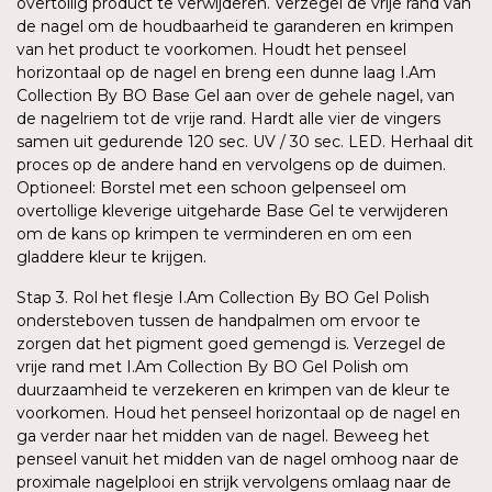
overtollig product te verwijderen. Verzegel de vrije rand van
de nagel om de houdbaarheid te garanderen en krimpen
van het product te voorkomen. Houdt het penseel
horizontaal op de nagel en breng een dunne laag I.Am
Collection By BO Base Gel aan over de gehele nagel, van
de nagelriem tot de vrije rand. Hardt alle vier de vingers
samen uit gedurende 120 sec. UV / 30 sec. LED. Herhaal dit
proces op de andere hand en vervolgens op de duimen.
Optioneel: Borstel met een schoon gelpenseel om
overtollige kleverige uitgeharde Base Gel te verwijderen
om de kans op krimpen te verminderen en om een
gladdere kleur te krijgen.
Stap 3. Rol het flesje I.Am Collection By BO Gel Polish
ondersteboven tussen de handpalmen om ervoor te
zorgen dat het pigment goed gemengd is. Verzegel de
vrije rand met I.Am Collection By BO Gel Polish om
duurzaamheid te verzekeren en krimpen van de kleur te
voorkomen. Houd het penseel horizontaal op de nagel en
ga verder naar het midden van de nagel. Beweeg het
penseel vanuit het midden van de nagel omhoog naar de
proximale nagelplooi en strijk vervolgens omlaag naar de