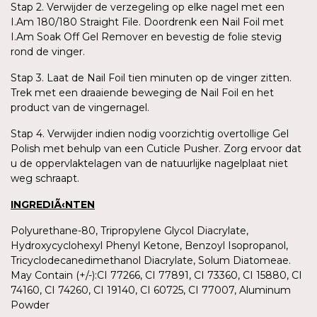
Stap 2. Verwijder de verzegeling op elke nagel met een
I.Am 180/180 Straight File. Doordrenk een Nail Foil met
I.Am Soak Off Gel Remover en bevestig de folie stevig
rond de vinger.
Stap 3. Laat de Nail Foil tien minuten op de vinger zitten.
Trek met een draaiende beweging de Nail Foil en het
product van de vingernagel.
Stap 4. Verwijder indien nodig voorzichtig overtollige Gel
Polish met behulp van een Cuticle Pusher. Zorg ervoor dat
u de oppervlaktelagen van de natuurlijke nagelplaat niet
weg schraapt.
INGREDIÃ‹NTEN
Polyurethane-80, Tripropylene Glycol Diacrylate,
Hydroxycyclohexyl Phenyl Ketone, Benzoyl Isopropanol,
Tricyclodecanedimethanol Diacrylate, Solum Diatomeae.
May Contain (+/-):CI 77266, CI 77891, CI 73360, CI 15880, CI
74160, CI 74260, CI 19140, CI 60725, CI 77007, Aluminum
Powder