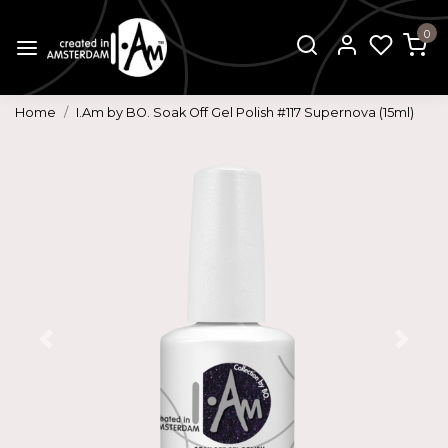
0
Home
I.Am by BO. Soak Off Gel Polish #117 Supernova (15ml)
Vorige
Volg