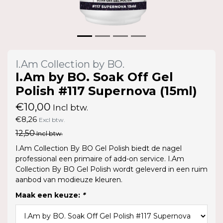
I.Am Collection by BO.
I.Am by BO. Soak Off Gel
Polish #117 Supernova (15ml)
€10,00
Incl btw.
€8,26
Excl btw.
12,50
Incl btw.
I.Am Collection By BO Gel Polish biedt de nagel
professional een primaire of add-on service. I.Am
Collection By BO Gel Polish wordt geleverd in een ruim
aanbod van modieuze kleuren.
Maak een keuze:
*