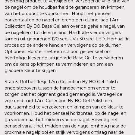
overtollig product te verwijderen. Verzegel de vrije rand van
de nagel om de houdbaarheid te garanderen en krimpen
van het product te voorkomen. Houdt het penseel
horizontaal op de nagel en breng een dunne laag I.Am
Collection By BO Base Gel aan over de gehele nagel, van
de nagelriem tot de vrije rand. Hardt alle vier de vingers
samen uit gedurende 120 sec. UV / 30 sec. LED. Herhaal dit
proces op de andere hand en vervolgens op de duimen.
Optioneel: Borstel met een schoon gelpenseel om
overtollige kleverige uitgeharde Base Gel te verwijderen
om de kans op krimpen te verminderen en om een
gladdere kleur te krijgen.
Stap 3. Rol het flesje I.Am Collection By BO Gel Polish
ondersteboven tussen de handpalmen om ervoor te
zorgen dat het pigment goed gemengd is. Verzegel de
vrije rand met I.Am Collection By BO Gel Polish om
duurzaamheid te verzekeren en krimpen van de kleur te
voorkomen. Houd het penseel horizontaal op de nagel en
ga verder naar het midden van de nagel. Beweeg het
penseel vanuit het midden van de nagel omhoog naar de
proximale nagelplooi en strijk vervolgens omlaag naar de