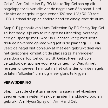
Gel of I.Am Collection By BO Matte Top Gel aan op elk
nageloppervlak van alle vier de nagels van één hand. Hard
alle vier de nagels uit gedurende 120 sec. UV / 30-60 sec.
LED. Herhaal dit op de andere hand en eindig met de duim.
Stap 6. Bij gebruik van I.Am Collection By BO Sticky Top Gel
zal het nodig zijn om te reinigen na uitharding. Verzadig
een gel sponsje met I.Am UV Cleanser. Veeg met lichte
druk de bovenste gellaag weg (dit is de plaklaag). LET OP:
veeg de nagel niet opnieuw af met een gebruikt deel van
het gelsponsje, omdat dit de plaklaag zal herverdelen
waardoor de Top Gel dof wordt. Gebruik een schoon
verzadigd gel sponsje voor elke vinger. Tip: Wacht met
reinigen ongeveer 1 minuut na het uitharden om de nagels
te laten "afkoelen" om nog meer glans te krijgen.
VERWIJDERING
Stap 1. Laat de cliënt zijn handen wassen met vloeibare
zeep en warm water. Maak de handen handdoekdroog en
gebruik I.Am Hydra Spray of I.Am Hand Gel.