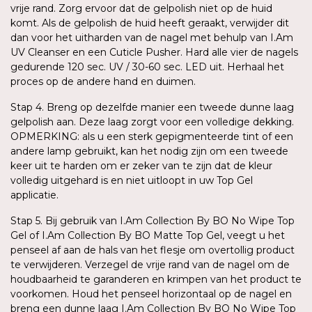
vrije rand. Zorg ervoor dat de gelpolish niet op de huid
komt. Als de gelpolish de huid heeft geraakt, verwijder dit
dan voor het uitharden van de nagel met behulp van I.Am
UV Cleanser en een Cuticle Pusher. Hard alle vier de nagels
gedurende 120 sec. UV / 30-60 sec. LED uit. Herhaal het
proces op de andere hand en duimen.
Stap 4. Breng op dezelfde manier een tweede dunne laag
gelpolish aan. Deze laag zorgt voor een volledige dekking.
OPMERKING: als u een sterk gepigmenteerde tint of een
andere lamp gebruikt, kan het nodig zijn om een tweede
keer uit te harden om er zeker van te zijn dat de kleur
volledig uitgehard is en niet uitloopt in uw Top Gel
applicatie.
Stap 5. Bij gebruik van I.Am Collection By BO No Wipe Top
Gel of I.Am Collection By BO Matte Top Gel, veegt u het
penseel af aan de hals van het flesje om overtollig product
te verwijderen. Verzegel de vrije rand van de nagel om de
houdbaarheid te garanderen en krimpen van het product te
voorkomen. Houd het penseel horizontaal op de nagel en
breng een dunne laag I.Am Collection By BO No Wipe Top