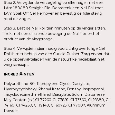
Stap 2. Verwijder de verzegeling op elke nagel met een
I.Am 180/180 Straight File. Doordrenk een Nail Foil met
I.Am Soak Off Gel Remover en bevestig de folie stevig
rond de vinger.
Stap 3. Laat de Nail Foil tien minuten op de vinger zitten.
Trek met een draaiende beweging de Nail Foil en het
product van de vingernagel.
Stap 4. Verwijder indien nodig voorzichtig overtollige Gel
Polish met behulp van een Cuticle Pusher. Zorg ervoor dat
u de oppervlaktelagen van de natuurlijke nagelplaat niet
weg schraapt.
INGREDIÃ‹NTEN
Polyurethane-80, Tripropylene Glycol Diacrylate,
Hydroxycyclohexyl Phenyl Ketone, Benzoyl Isopropanol,
Tricyclodecanedimethanol Diacrylate, Solum Diatomeae.
May Contain (+/-):CI 77266, CI 77891, CI 73360, CI 15880, CI
74160, CI 74260, CI 19140, CI 60725, CI 77007, Aluminum
Powder