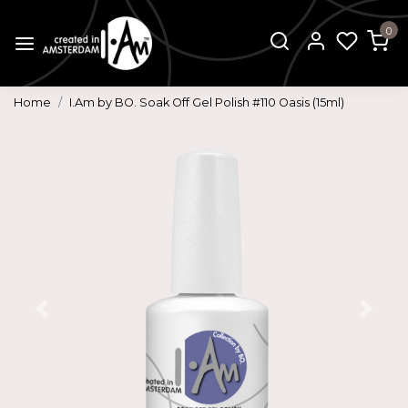
0
Home
I.Am by BO. Soak Off Gel Polish #110 Oasis (15ml)
Vorige
Volg