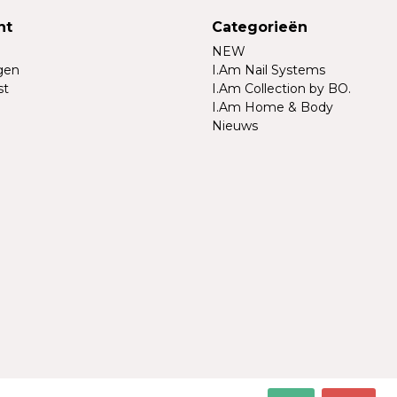
nt
Categorieën
NEW
ngen
I.Am Nail Systems
st
I.Am Collection by BO.
I.Am Home & Body
Nieuws