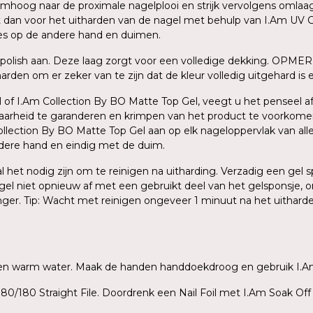
oog naar de proximale nagelplooi en strijk vervolgens omlaag na
dit dan voor het uitharden van de nagel met behulp van I.Am UV C
ces op de andere hand en duimen.
polish aan. Deze laag zorgt voor een volledige dekking. OPMER
den om er zeker van te zijn dat de kleur volledig uitgehard is en
 of I.Am Collection By BO Matte Top Gel, veegt u het penseel af 
baarheid te garanderen en krimpen van het product te voorkome
ection By BO Matte Top Gel aan op elk nageloppervlak van alle v
ndere hand en eindig met de duim.
zal het nodig zijn om te reinigen na uitharding. Verzadig een ge
agel niet opnieuw af met een gebruikt deel van het gelsponsje, o
inger. Tip: Wacht met reinigen ongeveer 1 minuut na het uithar
ep en warm water. Maak de handen handdoekdroog en gebruik I.A
80/180 Straight File. Doordrenk een Nail Foil met I.Am Soak Off