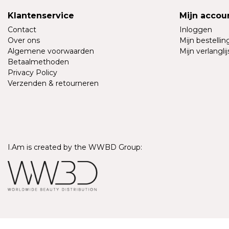
Klantenservice
Mijn accou
Contact
Inloggen
Over ons
Mijn bestelli
Algemene voorwaarden
Mijn verlanglij
Betaalmethoden
Privacy Policy
Verzenden & retourneren
I.Am is created by the WWBD Group:
© Copyright 2026 - I.Am Systems | Realisatie
InStijl Media