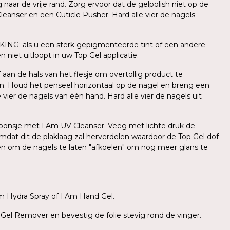
ar de vrije rand. Zorg ervoor dat de gelpolish niet op de
leanser en een Cuticle Pusher. Hard alle vier de nagels
KING: als u een sterk gepigmenteerde tint of een andere
 niet uitloopt in uw Top Gel applicatie.
aan de hals van het flesje om overtollig product te
n. Houd het penseel horizontaal op de nagel en breng een
ier de nagels van één hand. Hard alle vier de nagels uit
l sponsje met I.Am UV Cleanser. Veeg met lichte druk de
mdat dit de plaklaag zal herverdelen waardoor de Top Gel dof
den om de nagels te laten "afkoelen" om nog meer glans te
m Hydra Spray of I.Am Hand Gel.
 Gel Remover en bevestig de folie stevig rond de vinger.