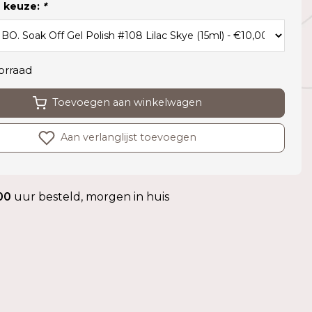
 keuze:
*
orraad
Toevoegen aan winkelwagen
Aan verlanglijst toevoegen
00
uur besteld, morgen in huis