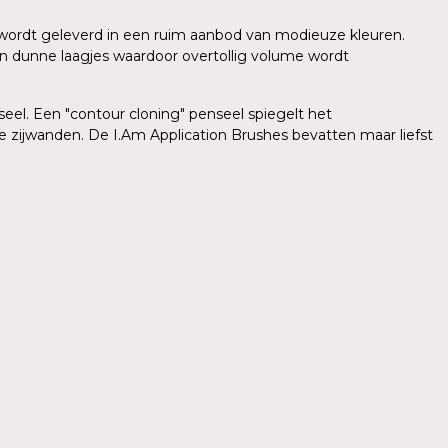
sh wordt geleverd in een ruim aanbod van modieuze kleuren.
in dunne laagjes waardoor overtollig volume wordt
el. Een "contour cloning" penseel spiegelt het
e zijwanden. De I.Am Application Brushes bevatten maar liefst