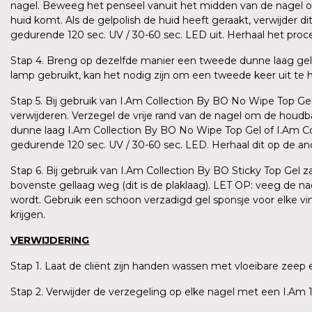
nagel. Beweeg het penseel vanuit het midden van de nagel omh
huid komt. Als de gelpolish de huid heeft geraakt, verwijder 
gedurende 120 sec. UV / 30-60 sec. LED uit. Herhaal het pro
Stap 4. Breng op dezelfde manier een tweede dunne laag gel
lamp gebruikt, kan het nodig zijn om een tweede keer uit te har
Stap 5. Bij gebruik van I.Am Collection By BO No Wipe Top Gel
verwijderen. Verzegel de vrije rand van de nagel om de houd
dunne laag I.Am Collection By BO No Wipe Top Gel of I.Am Coll
gedurende 120 sec. UV / 30-60 sec. LED. Herhaal dit op de a
Stap 6. Bij gebruik van I.Am Collection By BO Sticky Top Gel 
bovenste gellaag weg (dit is de plaklaag). LET OP: veeg de n
wordt. Gebruik een schoon verzadigd gel sponsje voor elke v
krijgen.
VERWIJDERING
Stap 1. Laat de cliënt zijn handen wassen met vloeibare ze
Stap 2. Verwijder de verzegeling op elke nagel met een I.Am 1