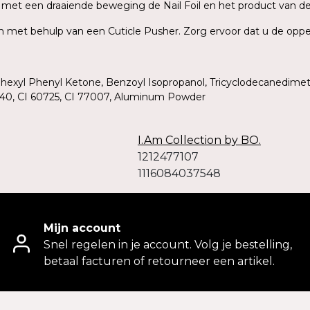
rek met een draaiende beweging de Nail Foil en het product van d
ish met behulp van een Cuticle Pusher. Zorg ervoor dat u de oppe
ohexyl Phenyl Ketone, Benzoyl Isopropanol, Tricyclodecanedimet
19140, CI 60725, CI 77007, Aluminum Powder
I.Am Collection by BO.
1212477107
1116084037548
Mijn account
Snel regelen in je account. Volg je bestelling,
betaal facturen of retourneer een artikel.