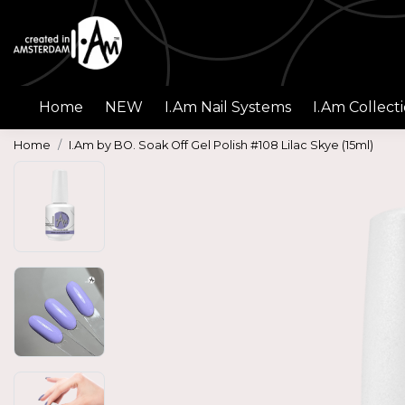
Home
NEW
I.Am Nail Systems
I.Am Collect
Home
I.Am by BO. Soak Off Gel Polish #108 Lilac Skye (15ml)