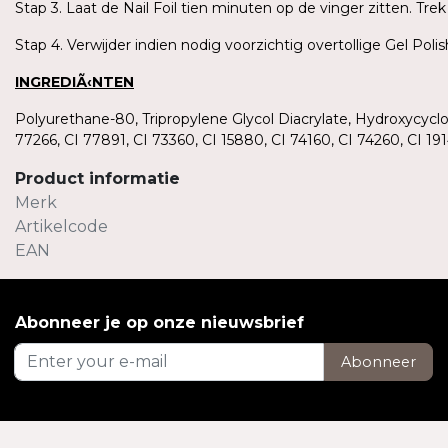
Stap 3. Laat de Nail Foil tien minuten op de vinger zitten. T
Stap 4. Verwijder indien nodig voorzichtig overtollige Gel Pol
INGREDIÃ‹NTEN
Polyurethane-80, Tripropylene Glycol Diacrylate, Hydroxycycl
77266, CI 77891, CI 73360, CI 15880, CI 74160, CI 74260, CI 
Product informatie
Merk
Artikelcode
EAN
Abonneer je op onze nieuwsbrief
Abonneer