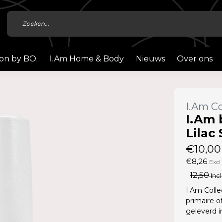
ion by BO.
I.Am Home & Body
Nieuws
Over ons
I.Am Co
I.Am 
Lilac
€10,00
€8,26
Excl
12,50
Incl
I.Am Colle
primaire o
geleverd 