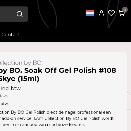
0
Contact
llection by BO.
by BO. Soak Off Gel Polish #108
 Skye (15ml)
Incl btw.
 btw.
 btw.
ction By BO Gel Polish biedt de nagel professional een
f add-on service. I.Am Collection By BO Gel Polish wordt
in een ruim aanbod van modieuze kleuren.