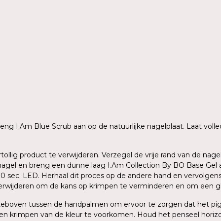
 breng I.Am Blue Scrub aan op de natuurlijke nagelplaat. Laat vo
rtollig product te verwijderen. Verzegel de vrije rand van de n
agel en breng een dunne laag I.Am Collection By BO Base Gel aa
 30 sec. LED. Herhaal dit proces op de andere hand en vervolge
verwijderen om de kans op krimpen te verminderen en om een gla
ersteboven tussen de handpalmen om ervoor te zorgen dat het p
en krimpen van de kleur te voorkomen. Houd het penseel horizo