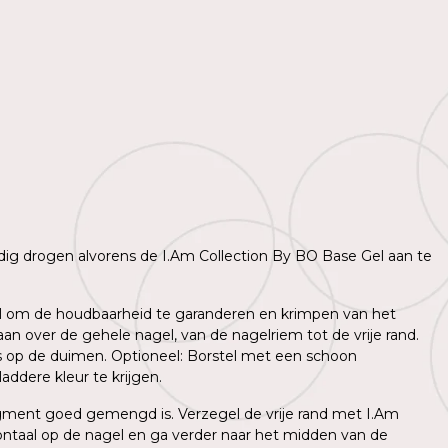
lledig drogen alvorens de I.Am Collection By BO Base Gel aan te
agel om de houdbaarheid te garanderen en krimpen van het
n over de gehele nagel, van de nagelriem tot de vrije rand.
ns op de duimen. Optioneel: Borstel met een schoon
ddere kleur te krijgen.
igment goed gemengd is. Verzegel de vrije rand met I.Am
ntaal op de nagel en ga verder naar het midden van de