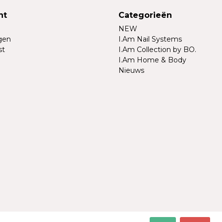
nt
Categorieën
NEW
ngen
I.Am Nail Systems
st
I.Am Collection by BO.
I.Am Home & Body
Nieuws