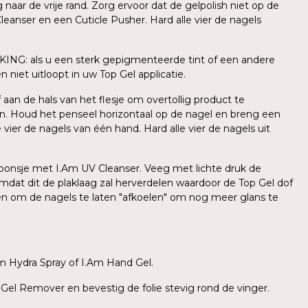
ar de vrije rand. Zorg ervoor dat de gelpolish niet op de
leanser en een Cuticle Pusher. Hard alle vier de nagels
KING: als u een sterk gepigmenteerde tint of een andere
 niet uitloopt in uw Top Gel applicatie.
aan de hals van het flesje om overtollig product te
n. Houd het penseel horizontaal op de nagel en breng een
ier de nagels van één hand. Hard alle vier de nagels uit
l sponsje met I.Am UV Cleanser. Veeg met lichte druk de
mdat dit de plaklaag zal herverdelen waardoor de Top Gel dof
den om de nagels te laten "afkoelen" om nog meer glans te
m Hydra Spray of I.Am Hand Gel.
 Gel Remover en bevestig de folie stevig rond de vinger.