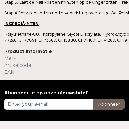
Stap 3. Laat de Nail Foil tien minuten op de vinger zitten. T
Stap 4. Verwijder indien nodig voorzichtig overtollige Gel Pol
INGREDIÃ‹NTEN
Polyurethane-80, Tripropylene Glycol Diacrylate, Hydroxycycl
77266, CI 77891, CI 73360, CI 15880, CI 74160, CI 74260, CI 
Product informatie
Merk
Artikelcode
EAN
Abonneer je op onze nieuwsbrief
Abonneer