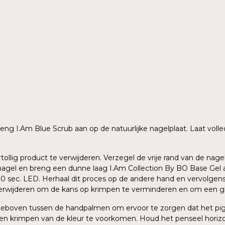
 breng I.Am Blue Scrub aan op de natuurlijke nagelplaat. Laat vo
rtollig product te verwijderen. Verzegel de vrije rand van de n
agel en breng een dunne laag I.Am Collection By BO Base Gel aa
 30 sec. LED. Herhaal dit proces op de andere hand en vervolge
verwijderen om de kans op krimpen te verminderen en om een gla
ersteboven tussen de handpalmen om ervoor te zorgen dat het p
en krimpen van de kleur te voorkomen. Houd het penseel horizo