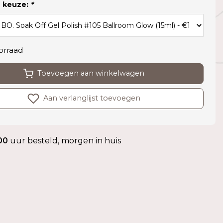
 keuze:
*
orraad
Toevoegen aan winkelwagen
Aan verlanglijst toevoegen
00
uur besteld, morgen in huis