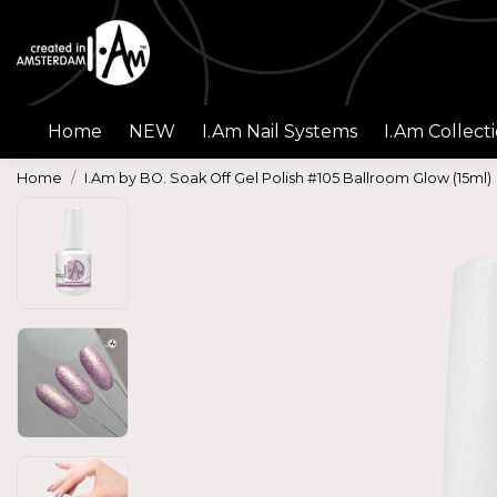
Home
NEW
I.Am Nail Systems
I.Am Collect
Home
I.Am by BO. Soak Off Gel Polish #105 Ballroom Glow (15ml)