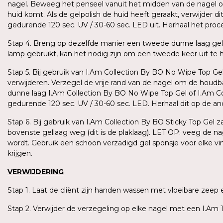
nagel. Beweeg het penseel vanuit het midden van de nagel omh
huid komt. Als de gelpolish de huid heeft geraakt, verwijder 
gedurende 120 sec. UV / 30-60 sec. LED uit. Herhaal het pro
Stap 4. Breng op dezelfde manier een tweede dunne laag gel
lamp gebruikt, kan het nodig zijn om een tweede keer uit te har
Stap 5. Bij gebruik van I.Am Collection By BO No Wipe Top Gel
verwijderen. Verzegel de vrije rand van de nagel om de houd
dunne laag I.Am Collection By BO No Wipe Top Gel of I.Am Coll
gedurende 120 sec. UV / 30-60 sec. LED. Herhaal dit op de a
Stap 6. Bij gebruik van I.Am Collection By BO Sticky Top Gel 
bovenste gellaag weg (dit is de plaklaag). LET OP: veeg de n
wordt. Gebruik een schoon verzadigd gel sponsje voor elke v
krijgen.
VERWIJDERING
Stap 1. Laat de cliënt zijn handen wassen met vloeibare ze
Stap 2. Verwijder de verzegeling op elke nagel met een I.Am 1