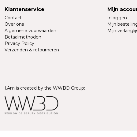
Klantenservice
Mijn accou
Contact
Inloggen
Over ons
Mijn bestelli
Algemene voorwaarden
Mijn verlanglij
Betaalmethoden
Privacy Policy
Verzenden & retourneren
I.Am is created by the WWBD Group:
© Copyright 2026 - I.Am Systems | Realisatie
InStijl Media