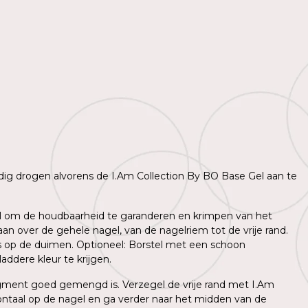
lledig drogen alvorens de I.Am Collection By BO Base Gel aan te
agel om de houdbaarheid te garanderen en krimpen van het
n over de gehele nagel, van de nagelriem tot de vrije rand.
ns op de duimen. Optioneel: Borstel met een schoon
ddere kleur te krijgen.
igment goed gemengd is. Verzegel de vrije rand met I.Am
ntaal op de nagel en ga verder naar het midden van de