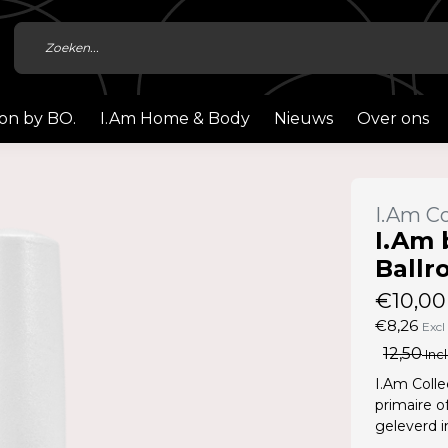
ion by BO.
I.Am Home & Body
Nieuws
Over ons
I.Am Co
I.Am 
Ballr
€10,00
€8,26
Excl
12,50
Incl
I.Am Colle
primaire o
geleverd 