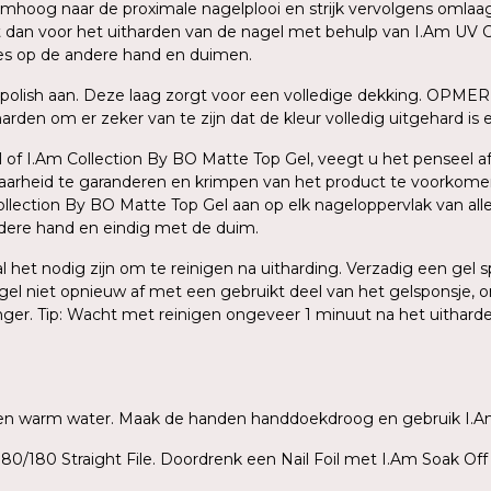
oog naar de proximale nagelplooi en strijk vervolgens omlaag na
dit dan voor het uitharden van de nagel met behulp van I.Am UV C
ces op de andere hand en duimen.
polish aan. Deze laag zorgt voor een volledige dekking. OPMER
den om er zeker van te zijn dat de kleur volledig uitgehard is en
 of I.Am Collection By BO Matte Top Gel, veegt u het penseel af 
baarheid te garanderen en krimpen van het product te voorkome
ection By BO Matte Top Gel aan op elk nageloppervlak van alle v
ndere hand en eindig met de duim.
zal het nodig zijn om te reinigen na uitharding. Verzadig een ge
agel niet opnieuw af met een gebruikt deel van het gelsponsje, o
inger. Tip: Wacht met reinigen ongeveer 1 minuut na het uithar
ep en warm water. Maak de handen handdoekdroog en gebruik I.A
80/180 Straight File. Doordrenk een Nail Foil met I.Am Soak Off