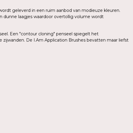
sh wordt geleverd in een ruim aanbod van modieuze kleuren.
in dunne laagjes waardoor overtollig volume wordt
el. Een "contour cloning" penseel spiegelt het
e zijwanden. De I.Am Application Brushes bevatten maar liefst