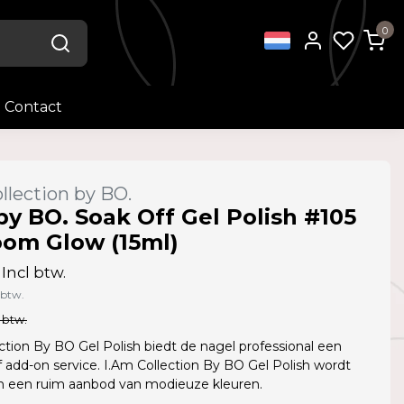
0
Contact
llection by BO.
by BO. Soak Off Gel Polish #105
oom Glow (15ml)
Incl btw.
 btw.
 btw.
ction By BO Gel Polish biedt de nagel professional een
f add-on service. I.Am Collection By BO Gel Polish wordt
in een ruim aanbod van modieuze kleuren.