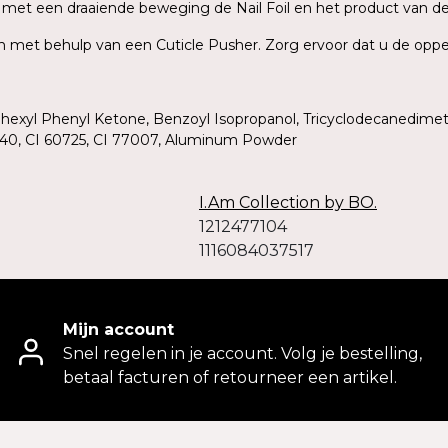
rek met een draaiende beweging de Nail Foil en het product van d
ish met behulp van een Cuticle Pusher. Zorg ervoor dat u de oppe
ohexyl Phenyl Ketone, Benzoyl Isopropanol, Tricyclodecanedimet
19140, CI 60725, CI 77007, Aluminum Powder
I.Am Collection by BO.
1212477104
1116084037517
Mijn account
Snel regelen in je account. Volg je bestelling,
betaal facturen of retourneer een artikel.