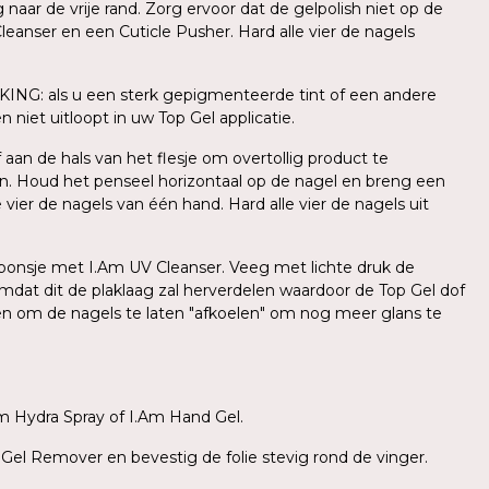
ar de vrije rand. Zorg ervoor dat de gelpolish niet op de
leanser en een Cuticle Pusher. Hard alle vier de nagels
KING: als u een sterk gepigmenteerde tint of een andere
 niet uitloopt in uw Top Gel applicatie.
aan de hals van het flesje om overtollig product te
n. Houd het penseel horizontaal op de nagel en breng een
ier de nagels van één hand. Hard alle vier de nagels uit
l sponsje met I.Am UV Cleanser. Veeg met lichte druk de
mdat dit de plaklaag zal herverdelen waardoor de Top Gel dof
den om de nagels te laten "afkoelen" om nog meer glans te
m Hydra Spray of I.Am Hand Gel.
 Gel Remover en bevestig de folie stevig rond de vinger.