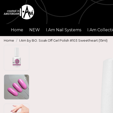
Home
NEW
I.Am Nail Systems
I.Am Collect
Home
I.Am by BO. Soak Off Gel Polish #103 Sweetheart (15ml)