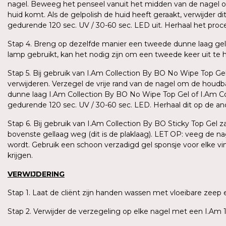
nagel. Beweeg het penseel vanuit het midden van de nagel omh
huid komt. Als de gelpolish de huid heeft geraakt, verwijder 
gedurende 120 sec. UV / 30-60 sec. LED uit. Herhaal het pro
Stap 4. Breng op dezelfde manier een tweede dunne laag gel
lamp gebruikt, kan het nodig zijn om een tweede keer uit te har
Stap 5. Bij gebruik van I.Am Collection By BO No Wipe Top Gel
verwijderen. Verzegel de vrije rand van de nagel om de houd
dunne laag I.Am Collection By BO No Wipe Top Gel of I.Am Coll
gedurende 120 sec. UV / 30-60 sec. LED. Herhaal dit op de a
Stap 6. Bij gebruik van I.Am Collection By BO Sticky Top Gel 
bovenste gellaag weg (dit is de plaklaag). LET OP: veeg de n
wordt. Gebruik een schoon verzadigd gel sponsje voor elke v
krijgen.
VERWIJDERING
Stap 1. Laat de cliënt zijn handen wassen met vloeibare ze
Stap 2. Verwijder de verzegeling op elke nagel met een I.Am 1