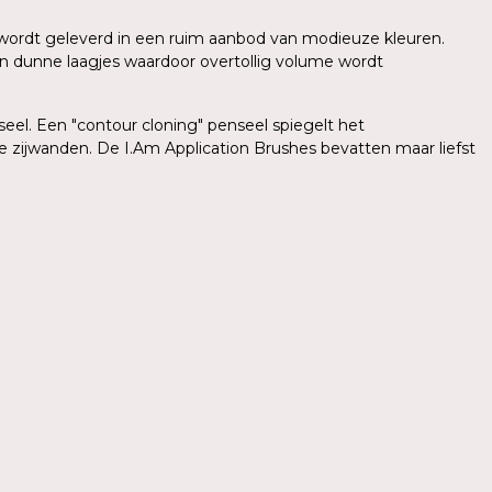
sh wordt geleverd in een ruim aanbod van modieuze kleuren.
in dunne laagjes waardoor overtollig volume wordt
el. Een "contour cloning" penseel spiegelt het
e zijwanden. De I.Am Application Brushes bevatten maar liefst