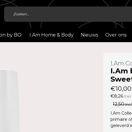
ion by BO.
I.Am Home & Body
Nieuws
Over ons
I.Am Co
I.Am 
Sweet
€10,00
€8,26
Excl
12,50
Incl
I.Am Colle
primaire o
geleverd 