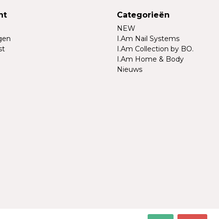
nt
Categorieën
NEW
ngen
I.Am Nail Systems
st
I.Am Collection by BO.
I.Am Home & Body
Nieuws