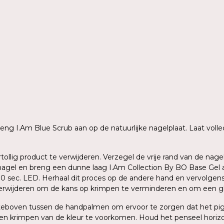
 breng I.Am Blue Scrub aan op de natuurlijke nagelplaat. Laat vo
rtollig product te verwijderen. Verzegel de vrije rand van de n
agel en breng een dunne laag I.Am Collection By BO Base Gel aa
 30 sec. LED. Herhaal dit proces op de andere hand en vervolge
verwijderen om de kans op krimpen te verminderen en om een gla
ersteboven tussen de handpalmen om ervoor te zorgen dat het p
en krimpen van de kleur te voorkomen. Houd het penseel horizo