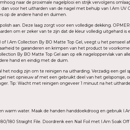
oog naar de proximale nagelplooi en strijk vervolgens omlaag na
dit dan voor het uitharden van de nagel met behulp van I.Am UV C
ces op de andere hand en duimen.
polish aan. Deze laag zorgt voor een volledige dekking. OPMER
den om er zeker van te zijn dat de kleur volledig uitgehard is en
 of I.Am Collection By BO Matte Top Gel, veegt u het penseel af 
baarheid te garanderen en krimpen van het product te voorkome
ection By BO Matte Top Gel aan op elk nageloppervlak van alle v
ndere hand en eindig met de duim.
zal het nodig zijn om te reinigen na uitharding. Verzadig een ge
agel niet opnieuw af met een gebruikt deel van het gelsponsje, o
inger. Tip: Wacht met reinigen ongeveer 1 minuut na het uithar
ep en warm water. Maak de handen handdoekdroog en gebruik I.A
80/180 Straight File. Doordrenk een Nail Foil met I.Am Soak Off