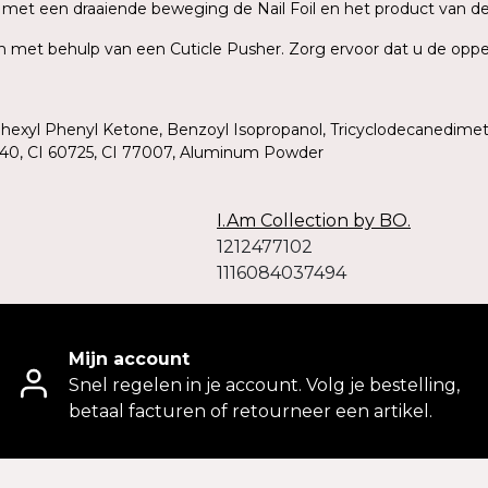
rek met een draaiende beweging de Nail Foil en het product van d
ish met behulp van een Cuticle Pusher. Zorg ervoor dat u de oppe
ohexyl Phenyl Ketone, Benzoyl Isopropanol, Tricyclodecanedimet
19140, CI 60725, CI 77007, Aluminum Powder
I.Am Collection by BO.
1212477102
1116084037494
Mijn account
Snel regelen in je account. Volg je bestelling,
betaal facturen of retourneer een artikel.