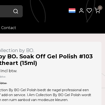
0
Contact
llection by BO.
by BO. Soak Off Gel Polish #103
heart (15ml)
Incl btw.
 btw.
 btw.
ction By BO Gel Polish biedt de nagel professional een
f add-on service. I.Am Collection By BO Gel Polish wordt
in een ruim aanbod van modieuze kleuren.