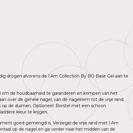
lledig drogen alvorens de I.Am Collection By BO Base Gel aan te
agel om de houdbaarheid te garanderen en krimpen van het
n over de gehele nagel, van de nagelriem tot de vrije rand.
ns op de duimen. Optioneel: Borstel met een schoon
ddere kleur te krijgen.
igment goed gemengd is. Verzegel de vrije rand met I.Am
ntaal op de nagel en ga verder naar het midden van de