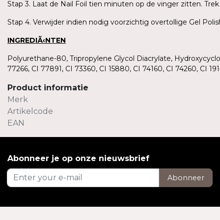
Stap 3. Laat de Nail Foil tien minuten op de vinger zitten. T
Stap 4. Verwijder indien nodig voorzichtig overtollige Gel Pol
INGREDIÃ‹NTEN
Polyurethane-80, Tripropylene Glycol Diacrylate, Hydroxycycl
77266, CI 77891, CI 73360, CI 15880, CI 74160, CI 74260, CI 
Product informatie
Merk
Artikelcode
EAN
Abonneer je op onze nieuwsbrief
Abonneer