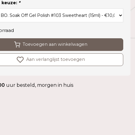
 keuze:
*
orraad
Toevoegen aan winkelwagen
Aan verlanglijst toevoegen
00
uur besteld, morgen in huis