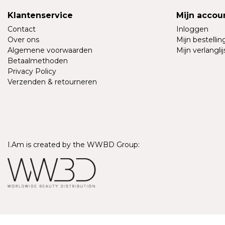
Klantenservice
Mijn accou
Contact
Inloggen
Over ons
Mijn bestelli
Algemene voorwaarden
Mijn verlanglij
Betaalmethoden
Privacy Policy
Verzenden & retourneren
I.Am is created by the WWBD Group:
© Copyright 2026 - I.Am Systems | Realisatie
InStijl Media