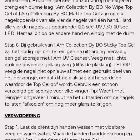
voorkomen. Houd het penseel horizontaal op de nagel en
breng een dunne laag I.Am Collection By BO No Wipe Top
Gel of I.Am Collection By BO Matte Top Gel aan op elk
nageloppervlak van alle vier de nagels van één hand. Hard
alle vier de nagels uit gedurende 120 sec. UV / 30-60 sec.
LED. Herhaal dit op de andere hand en eindig met de duim.
Stap 6. Bij gebruik van I.Am Collection By BO Sticky Top Gel
zal het nodig zijn om te reinigen na uitharding. Verzadig
een gel sponsje met I.Am UV Cleanser. Veeg met lichte
druk de bovenste gellaag weg (dit is de plaklaag). LET OP:
veeg de nagel niet opnieuw af met een gebruikt deel van
het gelsponsje, omdat dit de plaklaag zal herverdelen
waardoor de Top Gel dof wordt. Gebruik een schoon
verzadigd gel sponsje voor elke vinger. Tip: Wacht met
reinigen ongeveer 1 minuut na het uitharden om de nagels
te laten "afkoelen" om nog meer glans te krijgen.
VERWIJDERING
Stap 1. Laat de cliënt zijn handen wassen met vloeibare
zeep en warm water. Maak de handen handdoekdroog en