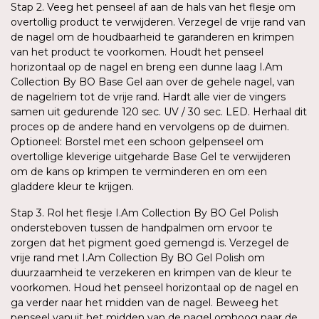
Stap 2. Veeg het penseel af aan de hals van het flesje om
overtollig product te verwijderen. Verzegel de vrije rand van
de nagel om de houdbaarheid te garanderen en krimpen
van het product te voorkomen. Houdt het penseel
horizontaal op de nagel en breng een dunne laag I.Am
Collection By BO Base Gel aan over de gehele nagel, van
de nagelriem tot de vrije rand. Hardt alle vier de vingers
samen uit gedurende 120 sec. UV / 30 sec. LED. Herhaal dit
proces op de andere hand en vervolgens op de duimen.
Optioneel: Borstel met een schoon gelpenseel om
overtollige kleverige uitgeharde Base Gel te verwijderen
om de kans op krimpen te verminderen en om een
gladdere kleur te krijgen.
Stap 3. Rol het flesje I.Am Collection By BO Gel Polish
ondersteboven tussen de handpalmen om ervoor te
zorgen dat het pigment goed gemengd is. Verzegel de
vrije rand met I.Am Collection By BO Gel Polish om
duurzaamheid te verzekeren en krimpen van de kleur te
voorkomen. Houd het penseel horizontaal op de nagel en
ga verder naar het midden van de nagel. Beweeg het
penseel vanuit het midden van de nagel omhoog naar de