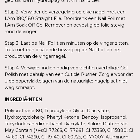
gebruik I.Am Hydra Spray of I.Am Hand Gel.
Stap 2. Verwijder de verzegeling op elke nagel met een
I.Am 180/180 Straight File. Doordrenk een Nail Foil met
I.Am Soak Off Gel Remover en bevestig de folie stevig
rond de vinger.
Stap 3. Laat de Nail Foil tien minuten op de vinger zitten.
Trek met een draaiende beweging de Nail Foil en het
product van de vingernagel.
Stap 4. Verwijder indien nodig voorzichtig overtollige Gel
Polish met behulp van een Cuticle Pusher. Zorg ervoor dat
u de oppervlaktelagen van de natuurlijke nagelplaat niet
weg schraapt.
INGREDIÃ‹NTEN
Polyurethane-80, Tripropylene Glycol Diacrylate,
Hydroxycyclohexyl Phenyl Ketone, Benzoyl Isopropanol,
Tricyclodecanedimethanol Diacrylate, Solum Diatomeae.
May Contain (+/-):CI 77266, CI 77891, CI 73360, CI 15880, CI
74160, CI 74260, CI 19140, CI 60725, CI 77007, Aluminum