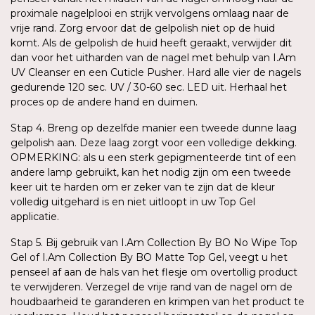
proximale nagelplooi en strijk vervolgens omlaag naar de
vrije rand. Zorg ervoor dat de gelpolish niet op de huid
komt. Als de gelpolish de huid heeft geraakt, verwijder dit
dan voor het uitharden van de nagel met behulp van I.Am
UV Cleanser en een Cuticle Pusher. Hard alle vier de nagels
gedurende 120 sec. UV / 30-60 sec. LED uit. Herhaal het
proces op de andere hand en duimen.
Stap 4. Breng op dezelfde manier een tweede dunne laag
gelpolish aan. Deze laag zorgt voor een volledige dekking.
OPMERKING: als u een sterk gepigmenteerde tint of een
andere lamp gebruikt, kan het nodig zijn om een tweede
keer uit te harden om er zeker van te zijn dat de kleur
volledig uitgehard is en niet uitloopt in uw Top Gel
applicatie.
Stap 5. Bij gebruik van I.Am Collection By BO No Wipe Top
Gel of I.Am Collection By BO Matte Top Gel, veegt u het
penseel af aan de hals van het flesje om overtollig product
te verwijderen. Verzegel de vrije rand van de nagel om de
houdbaarheid te garanderen en krimpen van het product te