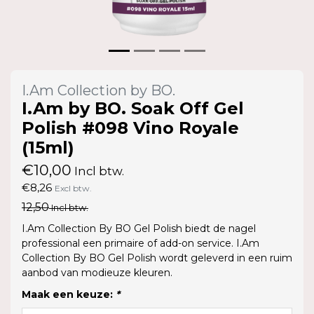
I.Am Collection by BO.
I.Am by BO. Soak Off Gel
Polish #098 Vino Royale
(15ml)
€10,00
Incl btw.
€8,26
Excl btw.
12,50
Incl btw.
I.Am Collection By BO Gel Polish biedt de nagel
professional een primaire of add-on service. I.Am
Collection By BO Gel Polish wordt geleverd in een ruim
aanbod van modieuze kleuren.
Maak een keuze:
*