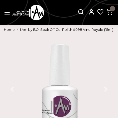
0
Home
I.Am by BO. Soak Off Gel Polish #098 Vino Royale (15ml)
Vorige
Volg