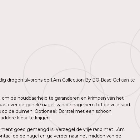
lledig drogen alvorens de I.Am Collection By BO Base Gel aan te
agel om de houdbaarheid te garanderen en krimpen van het
n over de gehele nagel, van de nagelriem tot de vrije rand.
ns op de duimen. Optioneel: Borstel met een schoon
ddere kleur te krijgen.
igment goed gemengd is. Verzegel de vrije rand met I.Am
ntaal op de nagel en ga verder naar het midden van de