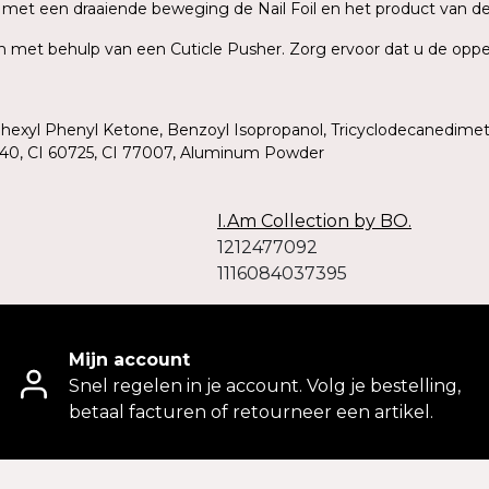
rek met een draaiende beweging de Nail Foil en het product van d
ish met behulp van een Cuticle Pusher. Zorg ervoor dat u de oppe
ohexyl Phenyl Ketone, Benzoyl Isopropanol, Tricyclodecanedimet
19140, CI 60725, CI 77007, Aluminum Powder
I.Am Collection by BO.
1212477092
1116084037395
Mijn account
Snel regelen in je account. Volg je bestelling,
betaal facturen of retourneer een artikel.