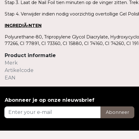
Stap 3. Laat de Nail Foil tien minuten op de vinger zitten. T
Stap 4. Verwijder indien nodig voorzichtig overtollige Gel Pol
INGREDIÃ‹NTEN
Polyurethane-80, Tripropylene Glycol Diacrylate, Hydroxycycl
77266, CI 77891, CI 73360, CI 15880, CI 74160, CI 74260, CI 
Product informatie
Merk
Artikelcode
EAN
Abonneer je op onze nieuwsbrief
Abonneer