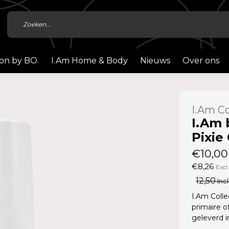
ion by BO.
I.Am Home & Body
Nieuws
Over ons
I.Am Co
I.Am 
Pixie
€10,00
€8,26
Excl
12,50
Incl
I.Am Colle
primaire o
geleverd 