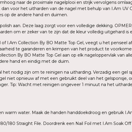
oog naar de proximale nagelplooi en strijk vervolgens omlaag na
dit dan voor het uitharden van de nagel met behulp van I.Am UV C
ces op de andere hand en duimen.
polish aan. Deze laag zorgt voor een volledige dekking. OPMER
den om er zeker van te zijn dat de kleur volledig uitgehard is en
 of I.Am Collection By BO Matte Top Gel, veegt u het penseel af 
baarheid te garanderen en krimpen van het product te voorkome
ection By BO Matte Top Gel aan op elk nageloppervlak van alle v
ndere hand en eindig met de duim.
zal het nodig zijn om te reinigen na uitharding. Verzadig een ge
agel niet opnieuw af met een gebruikt deel van het gelsponsje, o
inger. Tip: Wacht met reinigen ongeveer 1 minuut na het uithar
ep en warm water. Maak de handen handdoekdroog en gebruik I.A
80/180 Straight File. Doordrenk een Nail Foil met I.Am Soak Off