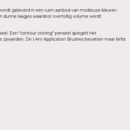
sh wordt geleverd in een ruim aanbod van modieuze kleuren.
in dunne laagjes waardoor overtollig volume wordt
el. Een "contour cloning" penseel spiegelt het
e zijwanden. De I.Am Application Brushes bevatten maar liefst