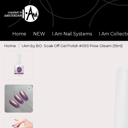
Home
NEW
I.Am Nail Systems
I.Am Collect
Home
I.Am by BO. Soak Off Gel Polish #093 Pixie Gleam (15ml)