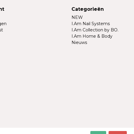
nt
Categorieën
NEW
ngen
I.Am Nail Systems
st
I.Am Collection by BO.
I.Am Home & Body
Nieuws