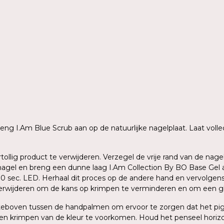
 breng I.Am Blue Scrub aan op de natuurlijke nagelplaat. Laat vo
rtollig product te verwijderen. Verzegel de vrije rand van de n
agel en breng een dunne laag I.Am Collection By BO Base Gel aa
 30 sec. LED. Herhaal dit proces op de andere hand en vervolge
verwijderen om de kans op krimpen te verminderen en om een gla
ersteboven tussen de handpalmen om ervoor te zorgen dat het p
en krimpen van de kleur te voorkomen. Houd het penseel horizo