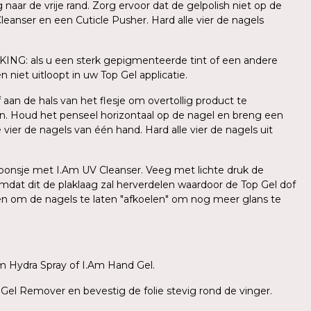
ar de vrije rand. Zorg ervoor dat de gelpolish niet op de
leanser en een Cuticle Pusher. Hard alle vier de nagels
KING: als u een sterk gepigmenteerde tint of een andere
 niet uitloopt in uw Top Gel applicatie.
aan de hals van het flesje om overtollig product te
n. Houd het penseel horizontaal op de nagel en breng een
ier de nagels van één hand. Hard alle vier de nagels uit
l sponsje met I.Am UV Cleanser. Veeg met lichte druk de
mdat dit de plaklaag zal herverdelen waardoor de Top Gel dof
den om de nagels te laten "afkoelen" om nog meer glans te
m Hydra Spray of I.Am Hand Gel.
 Gel Remover en bevestig de folie stevig rond de vinger.