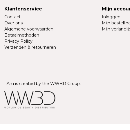
Klantenservice
Mijn accou
Contact
Inloggen
Over ons
Mijn bestelli
Algemene voorwaarden
Mijn verlanglij
Betaalmethoden
Privacy Policy
Verzenden & retourneren
I.Am is created by the WWBD Group:
© Copyright 2026 - I.Am Systems | Realisatie
InStijl Media