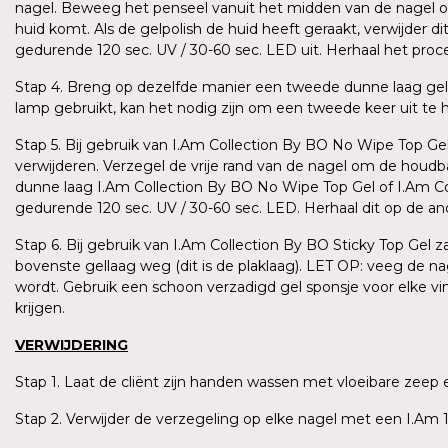
nagel. Beweeg het penseel vanuit het midden van de nagel omh
huid komt. Als de gelpolish de huid heeft geraakt, verwijder 
gedurende 120 sec. UV / 30-60 sec. LED uit. Herhaal het pro
Stap 4. Breng op dezelfde manier een tweede dunne laag gel
lamp gebruikt, kan het nodig zijn om een tweede keer uit te har
Stap 5. Bij gebruik van I.Am Collection By BO No Wipe Top Gel
verwijderen. Verzegel de vrije rand van de nagel om de houd
dunne laag I.Am Collection By BO No Wipe Top Gel of I.Am Coll
gedurende 120 sec. UV / 30-60 sec. LED. Herhaal dit op de a
Stap 6. Bij gebruik van I.Am Collection By BO Sticky Top Gel 
bovenste gellaag weg (dit is de plaklaag). LET OP: veeg de n
wordt. Gebruik een schoon verzadigd gel sponsje voor elke v
krijgen.
VERWIJDERING
Stap 1. Laat de cliënt zijn handen wassen met vloeibare ze
Stap 2. Verwijder de verzegeling op elke nagel met een I.Am 1