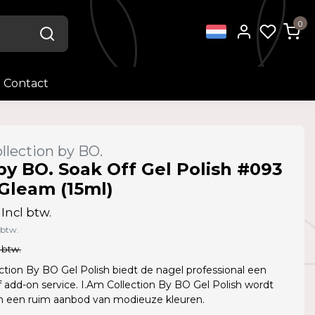
0
Contact
llection by BO.
by BO. Soak Off Gel Polish #093
 Gleam (15ml)
Incl btw.
 btw.
 btw.
ction By BO Gel Polish biedt de nagel professional een
f add-on service. I.Am Collection By BO Gel Polish wordt
in een ruim aanbod van modieuze kleuren.