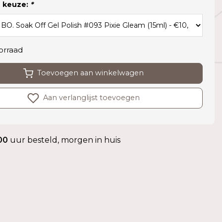
 keuze:
*
orraad
Toevoegen aan winkelwagen
Aan verlanglijst toevoegen
00
uur besteld, morgen in huis