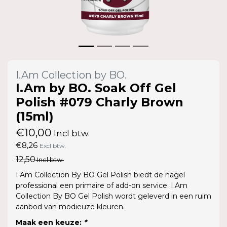
I.Am Collection by BO.
I.Am by BO. Soak Off Gel
Polish #079 Charly Brown
(15ml)
€10,00
Incl btw.
€8,26
Excl btw.
12,50
Incl btw.
I.Am Collection By BO Gel Polish biedt de nagel
professional een primaire of add-on service. I.Am
Collection By BO Gel Polish wordt geleverd in een ruim
aanbod van modieuze kleuren.
Maak een keuze:
*