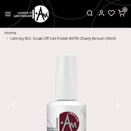
0
Home
I.Am by BO. Soak Off Gel Polish #079 Charly Brown (15ml)
Vorige
Volg