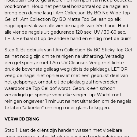
voorkomen. Houd het penseel horizontaal op de nagel en
breng een dunne laag I.Am Collection By BO No Wipe Top
Gel of I.Am Collection By BO Matte Top Gel aan op elk
nageloppervlak van alle vier de nagels van één hand. Hard
alle vier de nagels uit gedurende 120 sec. UV / 30-60 sec.
LED. Herhaal dit op de andere hand en eindig met de duim.
Stap 6. Bij gebruik van I.Am Collection By BO Sticky Top Gel
zal het nodig zijn om te reinigen na uitharding. Verzadig
een gel sponsje met I.Am UV Cleanser. Veeg met lichte
druk de bovenste gellaag weg (dit is de plaklaag). LET OP:
veeg de nagel niet opnieuw af met een gebruikt deel van
het gelsponsje, omdat dit de plaklaag zal herverdelen
waardoor de Top Gel dof wordt. Gebruik een schoon
verzadigd gel sponsje voor elke vinger. Tip: Wacht met
reinigen ongeveer 1 minuut na het uitharden om de nagels
te laten "afkoelen" om nog meer glans te krijgen.
VERWIJDERING
Stap 1. Laat de cliënt zijn handen wassen met vloeibare
zeep en warm water. Maak de handen handdoekdroog en