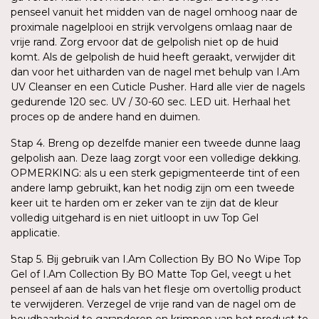
penseel vanuit het midden van de nagel omhoog naar de
proximale nagelplooi en strijk vervolgens omlaag naar de
vrije rand. Zorg ervoor dat de gelpolish niet op de huid
komt. Als de gelpolish de huid heeft geraakt, verwijder dit
dan voor het uitharden van de nagel met behulp van I.Am
UV Cleanser en een Cuticle Pusher. Hard alle vier de nagels
gedurende 120 sec. UV / 30-60 sec. LED uit. Herhaal het
proces op de andere hand en duimen.
Stap 4. Breng op dezelfde manier een tweede dunne laag
gelpolish aan. Deze laag zorgt voor een volledige dekking.
OPMERKING: als u een sterk gepigmenteerde tint of een
andere lamp gebruikt, kan het nodig zijn om een tweede
keer uit te harden om er zeker van te zijn dat de kleur
volledig uitgehard is en niet uitloopt in uw Top Gel
applicatie.
Stap 5. Bij gebruik van I.Am Collection By BO No Wipe Top
Gel of I.Am Collection By BO Matte Top Gel, veegt u het
penseel af aan de hals van het flesje om overtollig product
te verwijderen. Verzegel de vrije rand van de nagel om de
houdbaarheid te garanderen en krimpen van het product te