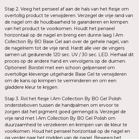
Stap 2. Veeg het penseel af aan de hals van het flesje om
overtollig product te verwijderen. Verzegel de vrije rand van
de nagel om de houdbaarheid te garanderen en krimpen
van het product te voorkomen. Houdt het penseel
horizontaal op de nagel en breng een dunne laag I.Am
Collection By BO Base Gel aan over de gehele nagel, van
de nagelriem tot de vrije rand. Hardt alle vier de vingers
samen uit gedurende 120 sec. UV / 30 sec. LED. Herhaal dit
proces op de andere hand en vervolgens op de duimen.
Optioneel: Borstel met een schoon gelpenseel om
overtollige kleverige uitgeharde Base Gel te verwijderen
om de kans op krimpen te verminderen en om een
gladdere kleur te krijgen.
Stap 3. Rol het flesje I.Am Collection By BO Gel Polish
ondersteboven tussen de handpalmen om ervoor te
zorgen dat het pigment goed gemengd is. Verzegel de
vrije rand met I.Am Collection By BO Gel Polish om
duurzaamheid te verzekeren en krimpen van de kleur te
voorkomen. Houd het penseel horizontaal op de nagel en
ga verder naar het midden van de nagel. Beweeg het