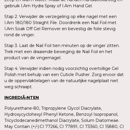
gebruik I.Am Hydra Spray of I.Am Hand Gel.
Stap 2. Verwijder de verzegeling op elke nagel met een
I.Am 180/180 Straight File. Doordrenk een Nail Foil met
I.Am Soak Off Gel Remover en bevestig de folie stevig
rond de vinger.
Stap 3. Laat de Nail Foil tien minuten op de vinger zitten.
Trek met een draaiende beweging de Nail Foil en het
product van de vingernagel.
Stap 4. Verwijder indien nodig voorzichtig overtollige Gel
Polish met behulp van een Cuticle Pusher. Zorg ervoor dat
u de oppervlaktelagen van de natuurlijke nagelplaat niet
weg schraapt.
INGREDIÃ‹NTEN
Polyurethane-80, Tripropylene Glycol Diacrylate,
Hydroxycyclohexyl Phenyl Ketone, Benzoyl Isopropanol,
Tricyclodecanedimethanol Diacrylate, Solum Diatomeae.
May Contain (+/-):CI 77266, CI 77891, CI 73360, CI 15880, CI