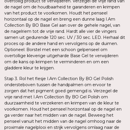
overtollig product te verwijderen. Verzegel de vrije rand van
de nagel om de houdbaarheid te garanderen en krimpen
van het product te voorkomen. Houdt het penseel
horizontaal op de nagel en breng een dunne laag I.Am
Collection By BO Base Gel aan over de gehele nagel, van
de nagelriem tot de vrije rand. Hardt alle vier de vingers
samen uit gedurende 120 sec. UV / 30 sec. LED. Herhaal dit
proces op de andere hand en vervolgens op de duimen.
Optioneel: Borstel met een schoon gelpenseel om
overtollige kleverige uitgeharde Base Gel te verwijderen
om de kans op krimpen te verminderen en om een
gladdere kleur te krijgen.
Stap 3. Rol het flesje I.Am Collection By BO Gel Polish
ondersteboven tussen de handpalmen om ervoor te
zorgen dat het pigment goed gemengd is. Verzegel de
vrije rand met I.Am Collection By BO Gel Polish om
duurzaamheid te verzekeren en krimpen van de kleur te
voorkomen. Houd het penseel horizontaal op de nagel en
ga verder naar het midden van de nagel. Beweeg het
penseel vanuit het midden van de nagel omhoog naar de
proximale nagelplooi en strijk vervolgens omlaag naar de