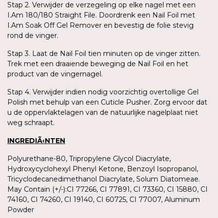
Stap 2. Verwijder de verzegeling op elke nagel met een
I.Am 180/180 Straight File. Doordrenk een Nail Foil met
I.Am Soak Off Gel Remover en bevestig de folie stevig
rond de vinger.
Stap 3. Laat de Nail Foil tien minuten op de vinger zitten.
Trek met een draaiende beweging de Nail Foil en het
product van de vingernagel.
Stap 4. Verwijder indien nodig voorzichtig overtollige Gel
Polish met behulp van een Cuticle Pusher. Zorg ervoor dat
u de oppervlaktelagen van de natuurlijke nagelplaat niet
weg schraapt.
INGREDIÃ‹NTEN
Polyurethane-80, Tripropylene Glycol Diacrylate,
Hydroxycyclohexyl Phenyl Ketone, Benzoyl Isopropanol,
Tricyclodecanedimethanol Diacrylate, Solum Diatomeae.
May Contain (+/-):CI 77266, CI 77891, CI 73360, CI 15880, CI
74160, CI 74260, CI 19140, CI 60725, CI 77007, Aluminum
Powder