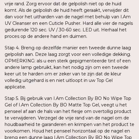
vrije rand. Zorg ervoor dat de gelpolish niet op de huid
komt. Als de gelpolish de huid heeft geraakt, verwijder dit
dan voor het uitharden van de nagel met behulp van I.Am
UV Cleanser en een Cuticle Pusher. Hard alle vier de nagels
gedurende 120 sec. UV / 30-60 sec. LED uit. Herhaal het
proces op de andere hand en duimen.
Stap 4. Breng op dezelfde manier een tweede dunne laag
gelpolish aan. Deze laag zorgt voor een volledige dekking.
OPMERKING: als u een sterk gepigmenteerde tint of een
andere lamp gebruikt, kan het nodig zijn om een tweede
keer uit te harden om er zeker van te zijn dat de kleur
volledig uitgehard is en niet uitloopt in uw Top Gel
applicatie.
Stap 5. Bij gebruik van I.Am Collection By BO No Wipe Top
Gel of I.Am Collection By BO Matte Top Gel, veegt u het
penseel af aan de hals van het flesje om overtollig product
te verwijderen. Verzegel de vrije rand van de nagel om de
houdbaarheid te garanderen en krimpen van het product te
voorkomen. Houd het penseel horizontaal op de nagel en
breng een dunne laag I.Am Collection By BO No Wipe Top