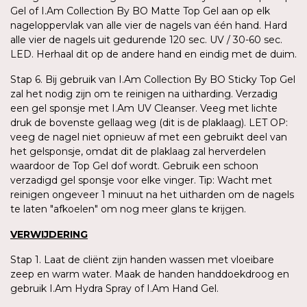
Gel of I.Am Collection By BO Matte Top Gel aan op elk
nageloppervlak van alle vier de nagels van één hand. Hard
alle vier de nagels uit gedurende 120 sec. UV / 30-60 sec.
LED. Herhaal dit op de andere hand en eindig met de duim.
Stap 6. Bij gebruik van I.Am Collection By BO Sticky Top Gel
zal het nodig zijn om te reinigen na uitharding. Verzadig
een gel sponsje met I.Am UV Cleanser. Veeg met lichte
druk de bovenste gellaag weg (dit is de plaklaag). LET OP:
veeg de nagel niet opnieuw af met een gebruikt deel van
het gelsponsje, omdat dit de plaklaag zal herverdelen
waardoor de Top Gel dof wordt. Gebruik een schoon
verzadigd gel sponsje voor elke vinger. Tip: Wacht met
reinigen ongeveer 1 minuut na het uitharden om de nagels
te laten "afkoelen" om nog meer glans te krijgen.
VERWIJDERING
Stap 1. Laat de cliënt zijn handen wassen met vloeibare
zeep en warm water. Maak de handen handdoekdroog en
gebruik I.Am Hydra Spray of I.Am Hand Gel.