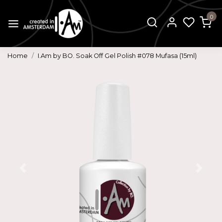
0
Home
I.Am by BO. Soak Off Gel Polish #078 Mufasa (15ml)
Vorige
Volg