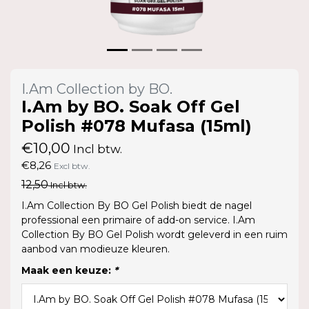
I.Am Collection by BO.
I.Am by BO. Soak Off Gel
Polish #078 Mufasa (15ml)
€10,00
Incl btw.
€8,26
Excl btw.
12,50
Incl btw.
I.Am Collection By BO Gel Polish biedt de nagel
professional een primaire of add-on service. I.Am
Collection By BO Gel Polish wordt geleverd in een ruim
aanbod van modieuze kleuren.
Maak een keuze:
*