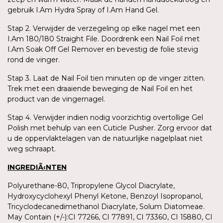
gebruik I.Am Hydra Spray of I.Am Hand Gel.
Stap 2. Verwijder de verzegeling op elke nagel met een
I.Am 180/180 Straight File. Doordrenk een Nail Foil met
I.Am Soak Off Gel Remover en bevestig de folie stevig
rond de vinger.
Stap 3. Laat de Nail Foil tien minuten op de vinger zitten.
Trek met een draaiende beweging de Nail Foil en het
product van de vingernagel.
Stap 4. Verwijder indien nodig voorzichtig overtollige Gel
Polish met behulp van een Cuticle Pusher. Zorg ervoor dat
u de oppervlaktelagen van de natuurlijke nagelplaat niet
weg schraapt.
INGREDIÃ‹NTEN
Polyurethane-80, Tripropylene Glycol Diacrylate,
Hydroxycyclohexyl Phenyl Ketone, Benzoyl Isopropanol,
Tricyclodecanedimethanol Diacrylate, Solum Diatomeae.
May Contain (+/-):CI 77266, CI 77891, CI 73360, CI 15880, CI