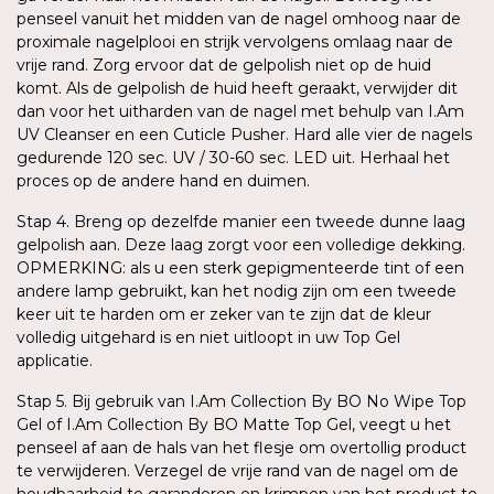
penseel vanuit het midden van de nagel omhoog naar de
proximale nagelplooi en strijk vervolgens omlaag naar de
vrije rand. Zorg ervoor dat de gelpolish niet op de huid
komt. Als de gelpolish de huid heeft geraakt, verwijder dit
dan voor het uitharden van de nagel met behulp van I.Am
UV Cleanser en een Cuticle Pusher. Hard alle vier de nagels
gedurende 120 sec. UV / 30-60 sec. LED uit. Herhaal het
proces op de andere hand en duimen.
Stap 4. Breng op dezelfde manier een tweede dunne laag
gelpolish aan. Deze laag zorgt voor een volledige dekking.
OPMERKING: als u een sterk gepigmenteerde tint of een
andere lamp gebruikt, kan het nodig zijn om een tweede
keer uit te harden om er zeker van te zijn dat de kleur
volledig uitgehard is en niet uitloopt in uw Top Gel
applicatie.
Stap 5. Bij gebruik van I.Am Collection By BO No Wipe Top
Gel of I.Am Collection By BO Matte Top Gel, veegt u het
penseel af aan de hals van het flesje om overtollig product
te verwijderen. Verzegel de vrije rand van de nagel om de
houdbaarheid te garanderen en krimpen van het product te