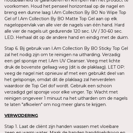
voorkomen. Houd het penseel horizontaal op de nagel en
breng een dunne laag I.Am Collection By BO No Wipe Top
Gel of I.Am Collection By BO Matte Top Gel aan op elk
nageloppervlak van alle vier de nagels van één hand. Hard
alle vier de nagels uit gedurende 120 sec. UV / 30-60 sec.
LED. Herhaal dit op de andere hand en eindig met de duim.
Stap 6. Bij gebruik van I.Am Collection By BO Sticky Top Gel
zal het nodig zijn om te reinigen na uitharding. Verzadig
een gel sponsje met I.Am UV Cleanser. Veeg met lichte
druk de bovenste gellaag weg (dit is de plaklaag). LET OP:
veeg de nagel niet opnieuw af met een gebruikt deel van
het gelsponsje, omdat dit de plaklaag zal herverdelen
waardoor de Top Gel dof wordt. Gebruik een schoon
verzadigd gel sponsje voor elke vinger. Tip: Wacht met
reinigen ongeveer 1 minuut na het uitharden om de nagels
te laten "afkoelen" om nog meer glans te krijgen.
VERWIJDERING
Stap 1. Laat de cliënt zijn handen wassen met vloeibare
zeep en warm water. Maak de handen handdoekdroog en