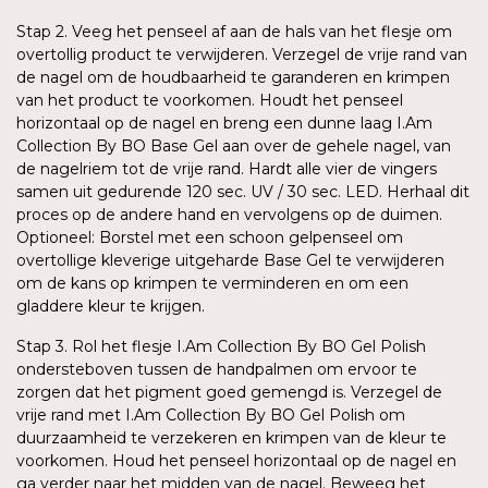
Stap 2. Veeg het penseel af aan de hals van het flesje om
overtollig product te verwijderen. Verzegel de vrije rand van
de nagel om de houdbaarheid te garanderen en krimpen
van het product te voorkomen. Houdt het penseel
horizontaal op de nagel en breng een dunne laag I.Am
Collection By BO Base Gel aan over de gehele nagel, van
de nagelriem tot de vrije rand. Hardt alle vier de vingers
samen uit gedurende 120 sec. UV / 30 sec. LED. Herhaal dit
proces op de andere hand en vervolgens op de duimen.
Optioneel: Borstel met een schoon gelpenseel om
overtollige kleverige uitgeharde Base Gel te verwijderen
om de kans op krimpen te verminderen en om een
gladdere kleur te krijgen.
Stap 3. Rol het flesje I.Am Collection By BO Gel Polish
ondersteboven tussen de handpalmen om ervoor te
zorgen dat het pigment goed gemengd is. Verzegel de
vrije rand met I.Am Collection By BO Gel Polish om
duurzaamheid te verzekeren en krimpen van de kleur te
voorkomen. Houd het penseel horizontaal op de nagel en
ga verder naar het midden van de nagel. Beweeg het