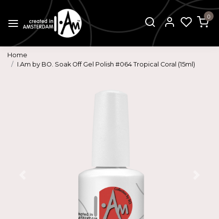
0
Home
I.Am by BO. Soak Off Gel Polish #064 Tropical Coral (15ml)
Vorige
Volg